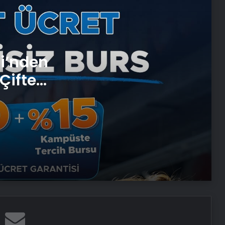
Eşya Depolama
Ortopodoloji İle Diyabetik Ayak
Yarası Tedavisi
si’nden
Çifte
Zihnin Gizemli Sınırları ve Ötesi :
Nasılnedir.com
 ve
Serjoy : Dijital Medya Ajansı, Google
Reklam Ajansı, SEO Ajansı ve Web
Tasarım Ajansı
UETDS Nedir ? Uetds.com İle Akıllı
Dijital Taşımacılık Yazılımı
Ankara Yatak Yıkama ve Koltuk