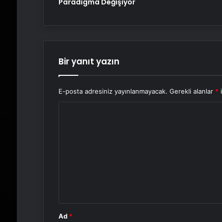
Paradigma Değişiyor
Bir yanıt yazın
E-posta adresiniz yayınlanmayacak.
Gerekli alanlar
*
i
Y
o
r
u
m
*
Ad
*