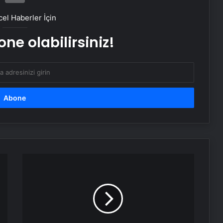
Temizliği Hizmetleri
el Haberler İçin
Batıkent Halı Yıkama: Profesyonel ve
ne olabilirsiniz!
Güvenilir Hizmetle Halılarınızı
Yenileyin
Almanya
Başbakan
Yardımcısı:
Suriyeliler
Almanya'da
kalmak
için