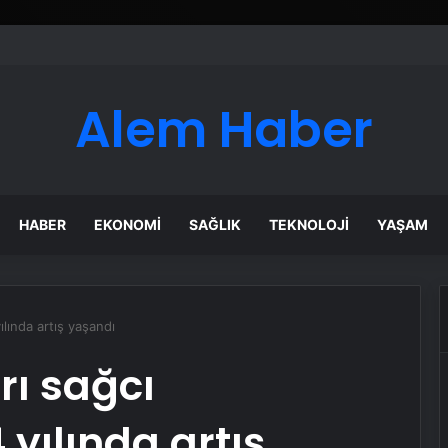
Alem Haber
HABER
EKONOMI
SAĞLIK
TEKNOLOJI
YAŞAM
ılında artış yaşandı
rı sağcı
yılında artış