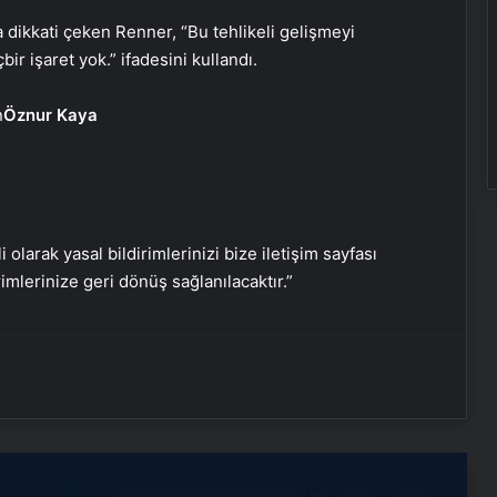
na dikkati çeken Renner, “Bu tehlikeli gelişmeyi
bir işaret yok.” ifadesini kullandı.
Öznur Kaya
Nişantaşı Üniversitesi’nden 2026 YKS
Adaylarına Çifte Güvence: Sabit
i olarak yasal bildirimlerinizi bize iletişim sayfası
Ücret ve Kesintisiz Burs
rimlerinize geri dönüş sağlanılacaktır.”
Metro İnternet Nedir ve Nasıl Seçilir
25 Yıllık Miras Davasında Gözler
Temmuz Ayındaki Karar
Duruşmasına Çevrildi