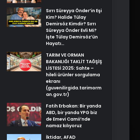
Sırrı Süreyya Önder’in Eşi
Kim? Halide Tülay
Demirsöz Kimdir? Sırrı
Süreyya Önder Evli Mi?
İşte Tülay Demirsöz’ün
Hayatı…
TARIM VE ORMAN
BAKANLIĞI TAKLİT TAĞŞİŞ
LİSTESİ 2025: Sahte –
hileli ürünler sorgulama
ekranı
(guvenilirgida.tarimorm
an.gov.tr)
Fatih Erbakan: Bir yanda
ABD, bir yanda YPG biz
de Emevi Camii’nde
namaz kılıyoruz
İktidar, AFAD