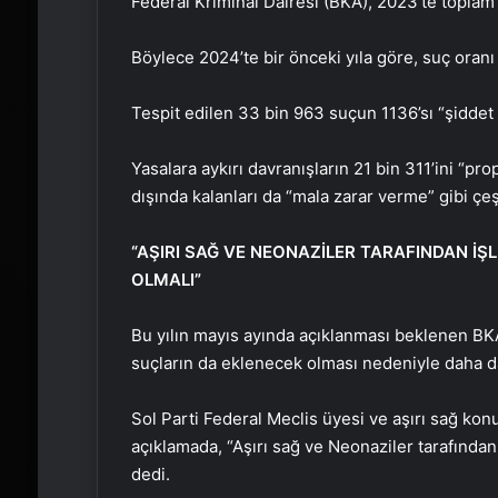
Federal Kriminal Dairesi (BKA), 2023’te toplam 
Böylece 2024’te bir önceki yıla göre, suç oranı 
Tespit edilen 33 bin 963 suçun 1136’sı “şiddet i
Yasalara aykırı davranışların 21 bin 311’ini “pr
dışında kalanları da “mala zarar verme” gibi çeş
“AŞIRI SAĞ VE NEONAZİLER TARAFINDAN İŞ
OLMALI”
Bu yılın mayıs ayında açıklanması beklenen BKA
suçların da eklenecek olması nedeniyle daha d
Sol Parti Federal Meclis üyesi ve aşırı sağ k
açıklamada, “Aşırı sağ ve Neonaziler tarafından 
dedi.