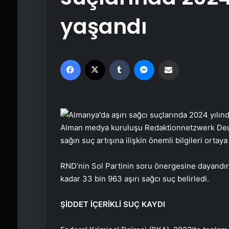
yaşandı
Facebook
X
Tumblr
Messenger
Email'den paylaş
Alman medya kuruluşu Redaktionnetzwerk Deutsc
sağın suç artışına ilişkin önemli bilgileri ortay
RND’nin Sol Partinin soru önergesine dayandır
kadar 33 bin 963 aşırı sağcı suç belirledi.
ŞİDDET İÇERİKLİ SUÇ KAYDI