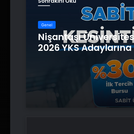
Sonrakini Oku
Genel
Nişantaşı Üniversite
2026 YKS Adaylarına 
Güvence: Sabit Ücret
Kesintisiz Burs