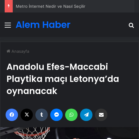
25 Yıllık Miras Davasında Gözler Temmuz Ayındaki Karar Duruşmasına Çevrildi
Alem Haber
Menü
A
Anasayfa
Anadolu Efes-Maccabi
Playtika maçı Letonya’da
oynanacak
Facebook
X
Tumblr
Messenger
WhatsApp
Telegram
Email'den paylaş