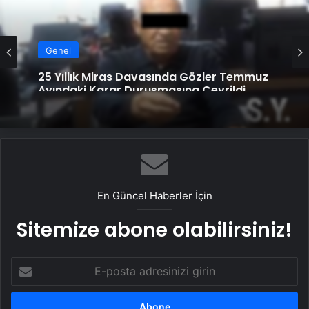
Genel
25 Yıllık Miras Davasında Gözler Temmuz
Ayındaki Karar Duruşmasına Çevrildi
En Güncel Haberler İçin
Sitemize abone olabilirsiniz!
E-
posta
adresinizi
girin