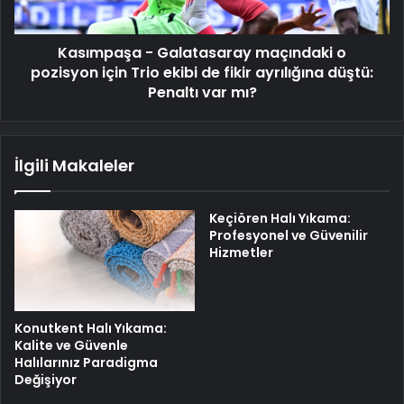
Trio
ekibi
Kasımpaşa - Galatasaray maçındaki o
de
fikir
pozisyon için Trio ekibi de fikir ayrılığına düştü:
ayrılığına
Penaltı var mı?
düştü:
Penaltı
var
İlgili Makaleler
mı?
Keçiören Halı Yıkama:
Profesyonel ve Güvenilir
Hizmetler
Konutkent Halı Yıkama:
Kalite ve Güvenle
Halılarınız Paradigma
Değişiyor