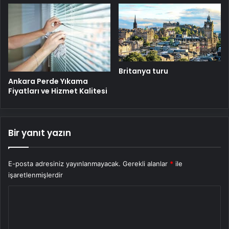
Britanya turu
Ankara Perde Yıkama
Fiyatları ve Hizmet Kalitesi
Bir yanıt yazın
E-posta adresiniz yayınlanmayacak.
Gerekli alanlar
*
ile
işaretlenmişlerdir
Y
o
r