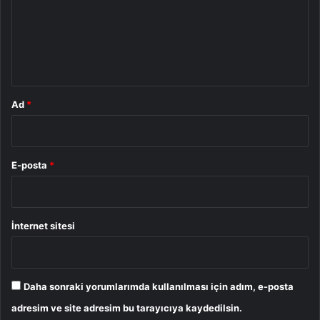
u
m
*
Ad
*
E-posta
*
İnternet sitesi
Daha sonraki yorumlarımda kullanılması için adım, e-posta
adresim ve site adresim bu tarayıcıya kaydedilsin.