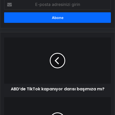
E-
posta
adresinizi
girin
ABD’de
TikTok
kapanıyor
darısı
başımıza
mı?
ABD’de TikTok kapanıyor darısı başımıza mı?
Kurutulmuş
meyvelerin
hayatımızdaki