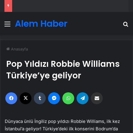
Alem Haber
Menü
A
Anasayfa
Pop Yıldızı Robbie Williams
Türkiye’ye geliyor
Facebook
X
Tumblr
Messenger
WhatsApp
Telegram
Email'den paylaş
Dünyaca ünlü İngiliz pop yıldızı Robbie Williams, ilk kez
İstanbul’a geliyor! Türkiye’deki ilk konserini Bodrum’da