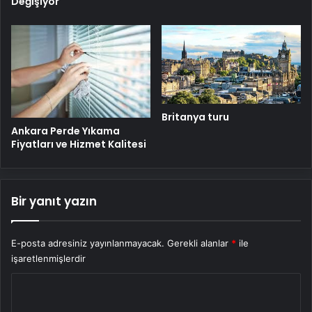
Değişiyor
Britanya turu
Ankara Perde Yıkama
Fiyatları ve Hizmet Kalitesi
Bir yanıt yazın
E-posta adresiniz yayınlanmayacak.
Gerekli alanlar
*
ile
işaretlenmişlerdir
Y
o