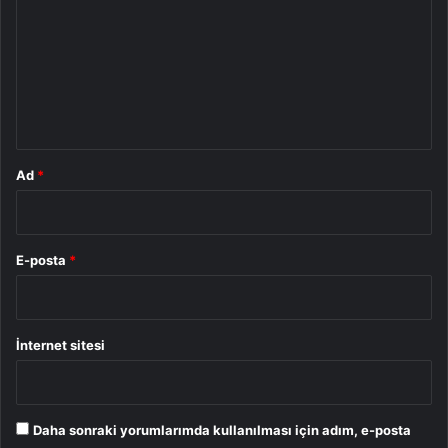
r
u
m
*
Ad
*
E-posta
*
İnternet sitesi
Daha sonraki yorumlarımda kullanılması için adım, e-posta