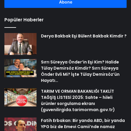
girin
Popüler Haberler
Derya Bakbak Eşi Bülent Bakbak Kimdir ?
Sırrı Süreyya Önder’in Eşi Kim? Halide
Tülay Demirsöz Kimdir? Sırrı Süreyya
Önder Evli Mi? İşte Tülay Demirsöz’ün
Hayatı…
TARIM VE ORMAN BAKANLIĞI TAKLİT
TAĞŞİŞ LİSTESİ 2025: Sahte – hileli
ürünler sorgulama ekranı
(guvenilirgida.tarimorman.gov.tr)
Fatih Erbakan: Bir yanda ABD, bir yanda
YPG biz de Emevi Camii’nde namaz