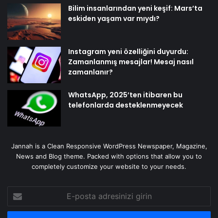
Bilim insanlarından yeni keşif: Mars’ta
eskiden yaşam var mıydı?
Instagram yeni özelliğini duyurdu:
Zamanlanmış mesajlar! Mesaj nasıl
zamanlanır?
WhatsApp, 2025’ten itibaren bu
telefonlarda desteklenmeyecek
Jannah is a Clean Responsive WordPress Newspaper, Magazine,
News and Blog theme. Packed with options that allow you to
completely customize your website to your needs.
E-
posta
adresinizi