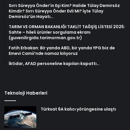
Sırrı Süreyya Önder’in Eşi Kim? Halide Tülay Demirsöz
Kimdir? Sırrı Süreyya Önder Evli Mi? İşte Tülay
Demirsöz’ün Hayatı…
TARIM VE ORMAN BAKANLIĞI TAKLİT TAĞŞİŞ LİSTESİ 2025:
Sahte – hileli ürünler sorgulama ekranı
(guvenilirgida.tarimorman.gov.tr)
Fatih Erbakan: Bir yanda ABD, bir yanda YPG biz de
Emevi Camii’nde namaz kılıyoruz
İktidar, AFAD personeline kapıları kapattı…
Teknoloji Haberleri
Türksat 6A kalıcı yörüngesine ulaştı