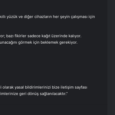
llı yüzük ve diğer cihazların her şeyin çalışması için
Zihnin Gizemli Sınırları ve Ötesi :
Nasılnedir.com
; bazı fikirler sadece kağıt üzerinde kalıyor.
sunacağını görmek için beklemek gerekiyor.
Serjoy : Dijital Medya Ajansı, Google
Reklam Ajansı, SEO Ajansı ve Web
Tasarım Ajansı
UETDS Nedir ? Uetds.com İle Akıllı
Dijital Taşımacılık Yazılımı
i olarak yasal bildirimlerinizi bize iletişim sayfası
rimlerinize geri dönüş sağlanılacaktır.”
Ankara Yatak Yıkama ve Koltuk
Temizliği Hizmetleri