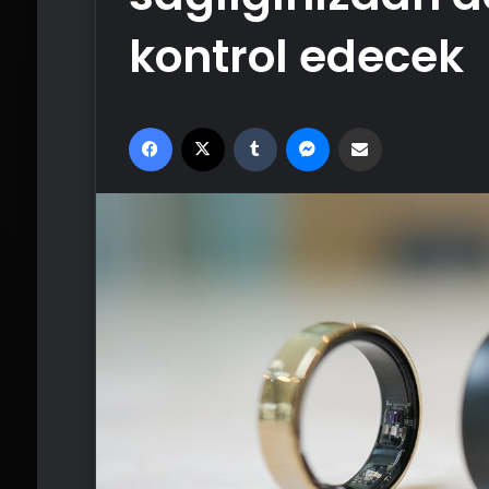
kontrol edecek
Facebook
X
Tumblr
Messenger
Email'den paylaş