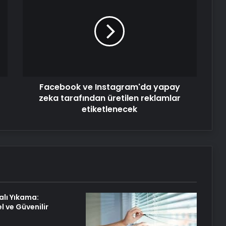
ve
Güvenilir Hizmetle Halılarınızı
Instagram'da
Yenileyin
yapay
zeka
Nişantaşı Üniversitesi’nden 2026 YKS
tarafından
Adaylarına Çifte Güvence: Sabit
üretilen
Ücret ve Kesintisiz Burs
reklamlar
etiketlenecek
Facebook ve Instagram'da yapay
Metro İnternet Nedir ve Nasıl Seçilir
zeka tarafından üretilen reklamlar
etiketlenecek
25 Yıllık Miras Davasında Gözler
Temmuz Ayındaki Karar
Duruşmasına Çevrildi
Eşya Depolama
alı Yıkama:
Ortopodoloji İle Diyabetik Ayak
l ve Güvenilir
Yarası Tedavisi