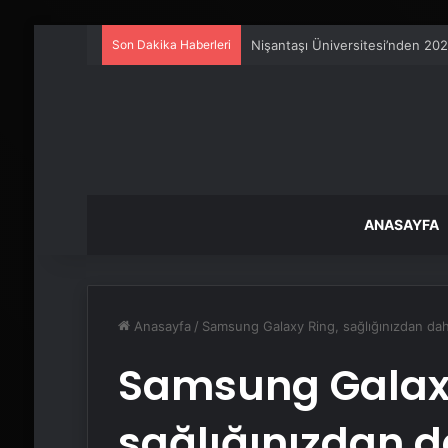
Son Dakika Haberleri
Metro İnternet Nedir ve Nasıl Se
ANASAYFA
Anasayfa
/
Samsung Galaxy Ring, sağlığınızdan dah
Samsung Galaxy
sağlığınızdan d