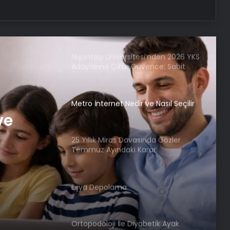
Batıkent Halı Yıkama: Profesyonel ve
Güvenilir Hizmetle Halılarınızı
Yenileyin
Nişantaşı Üniversitesi’nden 2026 YKS
Adaylarına Çifte Güvence: Sabit
Ücret ve Kesintisiz Burs
Metro İnternet Nedir ve Nasıl Seçilir
ve
25 Yıllık Miras Davasında Gözler
Temmuz Ayındaki Karar
Duruşmasına Çevrildi
Eşya Depolama
Ortopodoloji İle Diyabetik Ayak