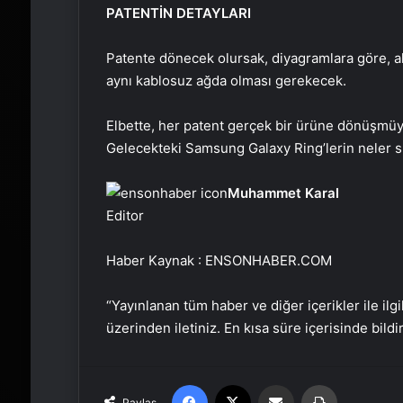
PATENTİN DETAYLARI
Patente dönecek olursak, diyagramlara göre, akı
aynı kablosuz ağda olması gerekecek.
Elbette, her patent gerçek bir ürüne dönüşmüyor
Gelecekteki Samsung Galaxy Ring’lerin neler 
Muhammet Karal
Editor
Haber Kaynak : ENSONHABER.COM
“Yayınlanan tüm haber ve diğer içerikler ile ilgil
üzerinden iletiniz. En kısa süre içerisinde bildi
Facebook
X
Email'den paylaş
Yaz
Paylaş