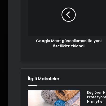
Meet
güncellemesi
ile
yeni
özellikler
eklendi
Google Meet güncellemesi ile yeni
özellikler eklendi
İlgili Makaleler
Keçiören H
Profesyone
Hizmetler