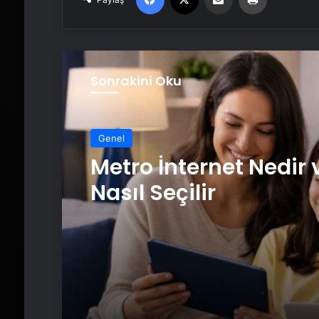
Sonrakini Oku
Genel
Metro İnternet Nedir 
Nasıl Seçilir