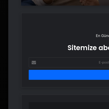
En Günc
Sitemize abo
E-
posta
adresinizi
girin
Google