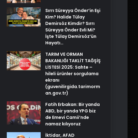
Sırrı Süreyya Önder’in Eşi
Kim? Halide Tülay
Demirsöz Kimdir? Sırrı
Süreyya Önder Evli Mi?
İşte Tülay Demirsöz’ün
Hayatı…
TARIM VE ORMAN
BAKANLIĞI TAKLİT TAĞŞİŞ
LİSTESİ 2025: Sahte –
hileli ürünler sorgulama
ekranı
(guvenilirgida.tarimorm
an.gov.tr)
Fatih Erbakan: Bir yanda
ABD, bir yanda YPG biz
de Emevi Camii’nde
namaz kılıyoruz
İktidar, AFAD