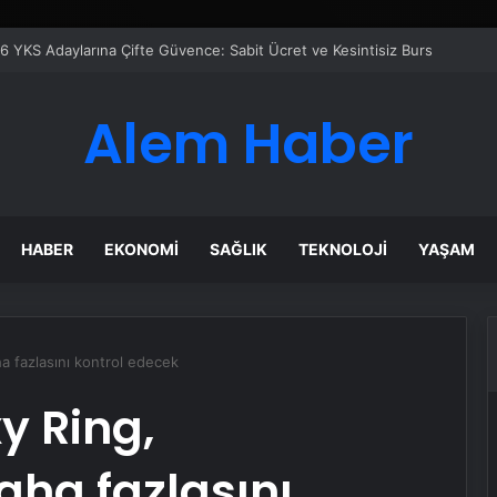
çilir
Alem Haber
HABER
EKONOMI
SAĞLIK
TEKNOLOJI
YAŞAM
a fazlasını kontrol edecek
 Ring,
aha fazlasını