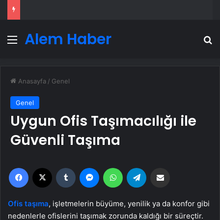
Alem Haber
Menü
A
Anasayfa
/
Genel
Genel
Uygun Ofis Taşımacılığı ile
Güvenli Taşıma
Facebook
X
Tumblr
Messenger
WhatsApp
Telegram
Email'den paylaş
Ofis taşıma
, işletmelerin büyüme, yenilik ya da konfor gibi
nedenlerle ofislerini taşımak zorunda kaldığı bir süreçtir.