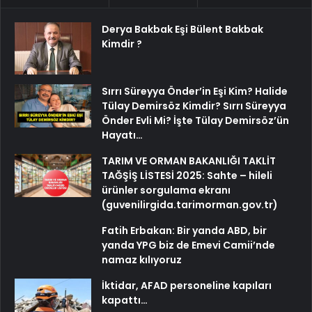
Derya Bakbak Eşi Bülent Bakbak
Kimdir ?
Sırrı Süreyya Önder’in Eşi Kim? Halide
Tülay Demirsöz Kimdir? Sırrı Süreyya
Önder Evli Mi? İşte Tülay Demirsöz’ün
Hayatı…
TARIM VE ORMAN BAKANLIĞI TAKLİT
TAĞŞİŞ LİSTESİ 2025: Sahte – hileli
ürünler sorgulama ekranı
(guvenilirgida.tarimorman.gov.tr)
Fatih Erbakan: Bir yanda ABD, bir
yanda YPG biz de Emevi Camii’nde
namaz kılıyoruz
İktidar, AFAD personeline kapıları
kapattı…