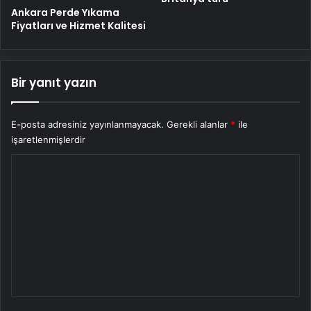
Ankara Perde Yıkama
Fiyatları ve Hizmet Kalitesi
Bir yanıt yazın
E-posta adresiniz yayınlanmayacak.
Gerekli alanlar
*
ile
işaretlenmişlerdir
Y
o
r
u
m
*