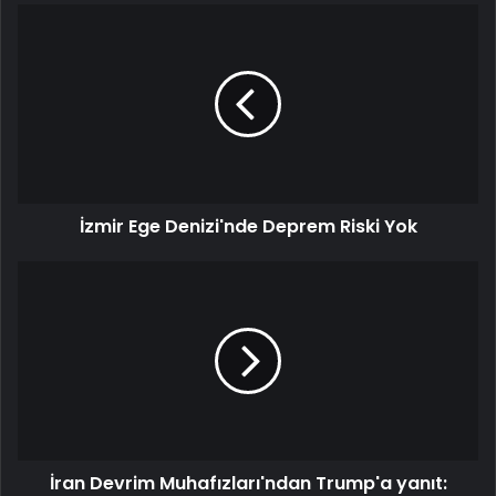
İzmir
Ege
Denizi'nde
Deprem
Riski
Yok
İzmir Ege Denizi'nde Deprem Riski Yok
İran
Devrim
Muhafızları'ndan
Trump'a
yanıt:
"Yıkıcı
karşılık
vereceğiz"
İran Devrim Muhafızları'ndan Trump'a yanıt: