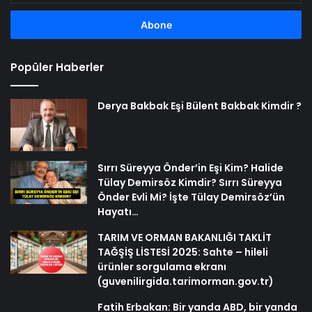
adresinizi
girin
Popüler Haberler
Derya Bakbak Eşi Bülent Bakbak Kimdir ?
Sırrı Süreyya Önder’in Eşi Kim? Halide
Tülay Demirsöz Kimdir? Sırrı Süreyya
Önder Evli Mi? İşte Tülay Demirsöz’ün
Hayatı…
TARIM VE ORMAN BAKANLIĞI TAKLİT
TAĞŞİŞ LİSTESİ 2025: Sahte – hileli
ürünler sorgulama ekranı
(guvenilirgida.tarimorman.gov.tr)
Fatih Erbakan: Bir yanda ABD, bir yanda