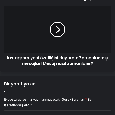
Instagram
yeni
özelliğini
duyurdu:
Zamanlanmış
mesajlar!
Mesaj
nasıl
zamanlanır?
Instagram yeni özelliğini duyurdu: Zamanlanmış
mesajlar! Mesaj nasıl zamanlanır?
Bir yanıt yazın
E-posta adresiniz yayınlanmayacak.
Gerekli alanlar
*
ile
işaretlenmişlerdir
Y