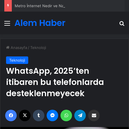
Metro İnternet Nedir ve Nasıl Seçilir
Alem Haber
Menü
A
Anasayfa
/
Teknoloji
Teknoloji
WhatsApp, 2025’ten
itibaren bu telefonlarda
desteklenmeyecek
Facebook
X
Tumblr
Messenger
WhatsApp
Telegram
Email'den paylaş