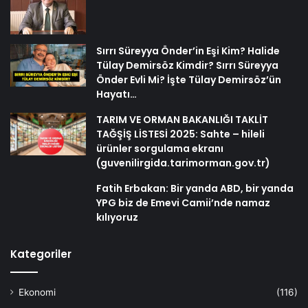
Sırrı Süreyya Önder’in Eşi Kim? Halide
Tülay Demirsöz Kimdir? Sırrı Süreyya
Önder Evli Mi? İşte Tülay Demirsöz’ün
Hayatı…
TARIM VE ORMAN BAKANLIĞI TAKLİT
TAĞŞİŞ LİSTESİ 2025: Sahte – hileli
ürünler sorgulama ekranı
(guvenilirgida.tarimorman.gov.tr)
Fatih Erbakan: Bir yanda ABD, bir yanda
YPG biz de Emevi Camii’nde namaz
kılıyoruz
Kategoriler
Ekonomi
(116)