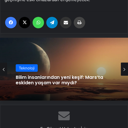
Facebook
X
WhatsApp
Telegram
Email'den paylaş
Yaz
Teknoloji
Bilim insanlarından yeni keşif: Mars’ta
eskiden yaşam var mıydı?