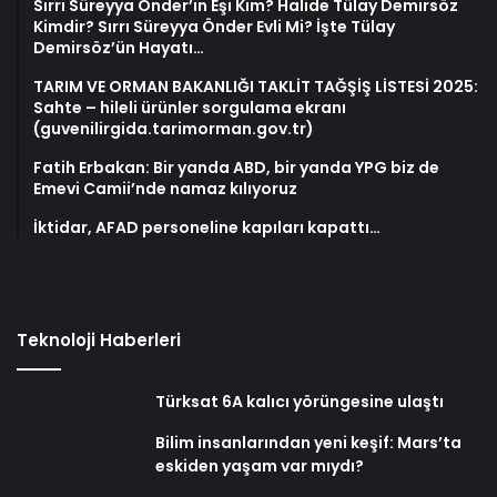
Sırrı Süreyya Önder’in Eşi Kim? Halide Tülay Demirsöz
Kimdir? Sırrı Süreyya Önder Evli Mi? İşte Tülay
Demirsöz’ün Hayatı…
TARIM VE ORMAN BAKANLIĞI TAKLİT TAĞŞİŞ LİSTESİ 2025:
Sahte – hileli ürünler sorgulama ekranı
(guvenilirgida.tarimorman.gov.tr)
Fatih Erbakan: Bir yanda ABD, bir yanda YPG biz de
Emevi Camii’nde namaz kılıyoruz
İktidar, AFAD personeline kapıları kapattı…
Teknoloji Haberleri
Türksat 6A kalıcı yörüngesine ulaştı
Bilim insanlarından yeni keşif: Mars’ta
eskiden yaşam var mıydı?