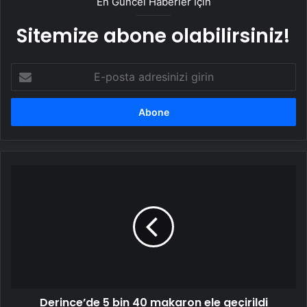
En Güncel Haberler İçin
Sitemize abone olabilirsiniz!
E-
posta
adresinizi
girin
Derince’de
5
bin
40
makaron
ele
geçirildi
Derince’de 5 bin 40 makaron ele geçirildi