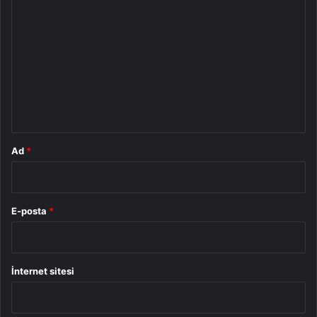
o
r
u
m
*
Ad
*
E-posta
*
İnternet sitesi