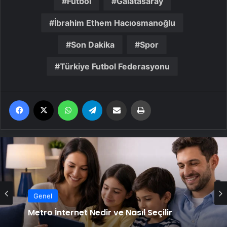
Futbol
Galatasaray
İbrahim Ethem Hacıosmanoğlu
Son Dakika
Spor
Türkiye Futbol Federasyonu
Facebook
X
WhatsApp
Telegram
Email'den paylaş
Yaz
Genel
Metro İnternet Nedir ve Nasıl Seçilir