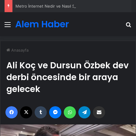
Metro İnternet Nedir ve Nasıl Seçilir
Alem Haber
Menü
A
Anasayfa
Ali Koç ve Dursun Özbek dev
derbi öncesinde bir araya
gelecek
Facebook
X
Tumblr
Messenger
WhatsApp
Telegram
Email'den paylaş