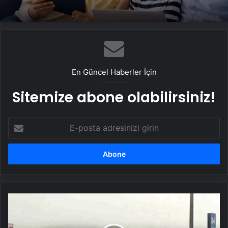
En Güncel Haberler İçin
Sitemize abone olabilirsiniz!
E-
posta
adresinizi
girin
Ankaragücü
Taraftarları
Bolu'da