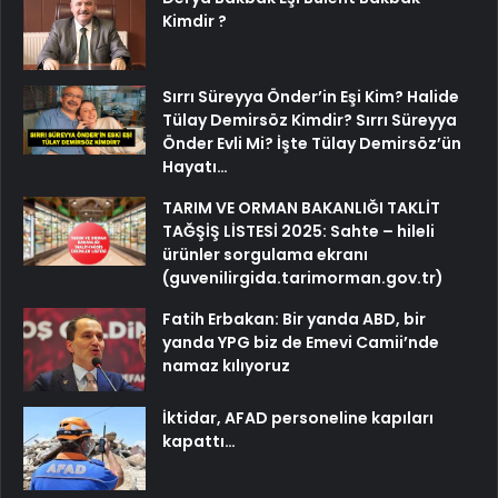
Kimdir ?
Sırrı Süreyya Önder’in Eşi Kim? Halide
Tülay Demirsöz Kimdir? Sırrı Süreyya
Önder Evli Mi? İşte Tülay Demirsöz’ün
Hayatı…
TARIM VE ORMAN BAKANLIĞI TAKLİT
TAĞŞİŞ LİSTESİ 2025: Sahte – hileli
ürünler sorgulama ekranı
(guvenilirgida.tarimorman.gov.tr)
Fatih Erbakan: Bir yanda ABD, bir
yanda YPG biz de Emevi Camii’nde
namaz kılıyoruz
İktidar, AFAD personeline kapıları
kapattı…