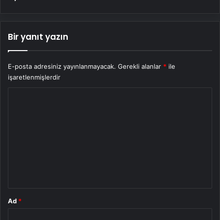
Bir yanıt yazın
E-posta adresiniz yayınlanmayacak.
Gerekli alanlar
*
ile
işaretlenmişlerdir
Y
o
r
u
m
*
Ad
*