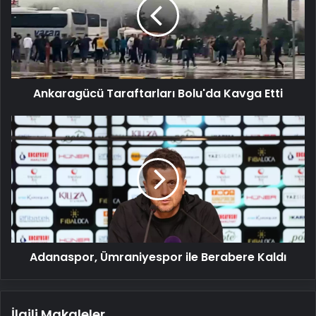
Kavga
Etti
Ankaragücü Taraftarları Bolu'da Kavga Etti
Adanaspor,
Ümraniyespor
ile
Berabere
Kaldı
Adanaspor, Ümraniyespor ile Berabere Kaldı
İlgili Makaleler