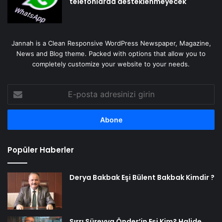
telefonlarda desteklenmeyecek
Jannah is a Clean Responsive WordPress Newspaper, Magazine,
News and Blog theme. Packed with options that allow you to
completely customize your website to your needs.
E-
posta
adresinizi
girin
Popüler Haberler
Derya Bakbak Eşi Bülent Bakbak Kimdir ?
Sırrı Süreyya Önder’in Eşi Kim? Halide