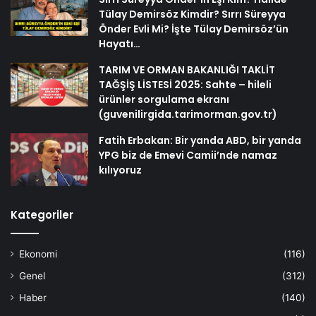
Tülay Demirsöz Kimdir? Sırrı Süreyya
Önder Evli Mi? İşte Tülay Demirsöz’ün
Hayatı…
TARIM VE ORMAN BAKANLIĞI TAKLİT
TAĞŞİŞ LİSTESİ 2025: Sahte – hileli
ürünler sorgulama ekranı
(guvenilirgida.tarimorman.gov.tr)
Fatih Erbakan: Bir yanda ABD, bir yanda
YPG biz de Emevi Camii’nde namaz
kılıyoruz
Kategoriler
Ekonomi
(116)
Genel
(312)
Haber
(140)