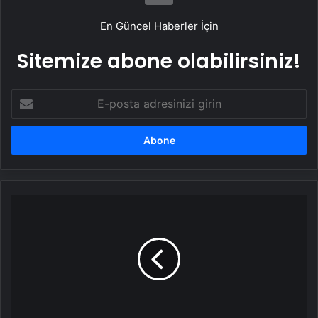
En Güncel Haberler İçin
Sitemize abone olabilirsiniz!
E-
posta
adresinizi
girin
UETDS
Nedir
?
Uetds.com
İle
Akıllı
Dijital
Taşımacılık