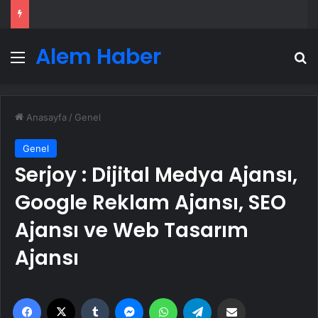
Alem Haber
Menü
A
Anasayfa
/
Genel
Genel
Serjoy : Dijital Medya Ajansı,
Google Reklam Ajansı, SEO
Ajansı ve Web Tasarım
Ajansı
Facebook
X
Tumblr
Messenger
WhatsApp
Telegram
Email'den paylaş