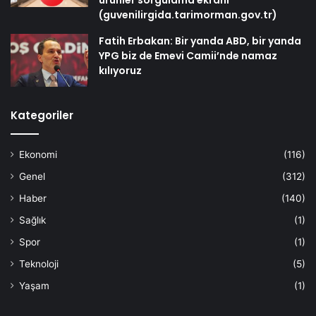
ürünler sorgulama ekranı
(guvenilirgida.tarimorman.gov.tr)
Fatih Erbakan: Bir yanda ABD, bir yanda
YPG biz de Emevi Camii’nde namaz
kılıyoruz
Kategoriler
Ekonomi
(116)
Genel
(312)
Haber
(140)
Sağlık
(1)
Spor
(1)
Teknoloji
(5)
Yaşam
(1)