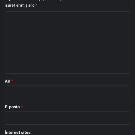
işaretlenmişlerdir
Y
o
r
u
m
*
Ad
*
E-posta
*
İnternet sitesi