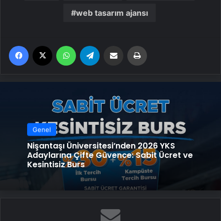
web tasarım ajansı
Facebook
X
WhatsApp
Telegram
Email'den paylaş
Yaz
Genel
Nişantaşı Üniversitesi’nden 2026 YKS
Adaylarına Çifte Güvence: Sabit Ücret ve
Kesintisiz Burs