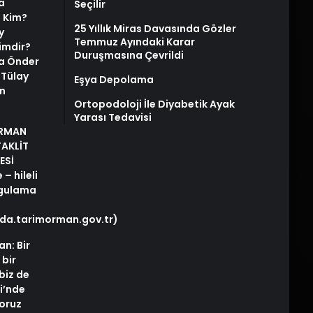
a
Seçilir
i Kim?
25 Yıllık Miras Davasında Gözler
y
Temmuz Ayındaki Karar
imdir?
Duruşmasına Çevrildi
ya Önder
e Tülay
Eşya Depolama
n
Ortopodoloji İle Diyabetik Ayak
Yarası Tedavisi
ORMAN
TAKLİT
ESİ
– hileli
rgulama
gida.tarimorman.gov.tr)
an: Bir
 bir
biz de
i’nde
yoruz