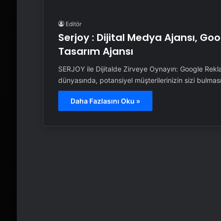
Editör
Serjoy : Dijital Medya Ajansı, G
Tasarım Ajansı
SERJOY ile Dijitalde Zirveye Oynayın: Google Rek
dünyasında, potansiyel müşterilerinizin sizi bulma
Daha Fazlasını Oku »