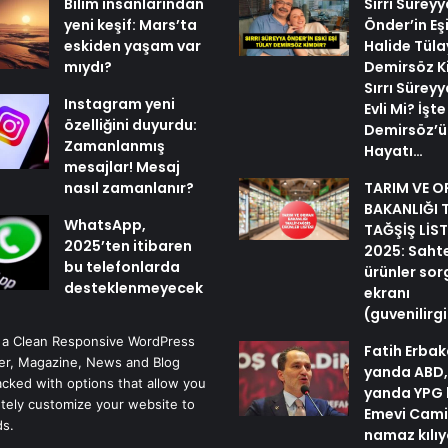
Bilim insanlarından
Sırrı Süreyy
yeni keşif: Mars’ta
Önder’in Eş
eskiden yaşam var
Halide Tüla
mıydı?
Demirsöz K
Sırrı Sürey
Instagram yeni
Evli Mi? İşt
özelliğini duyurdu:
Demirsöz’ü
Zamanlanmış
Hayatı…
mesajlar! Mesaj
nasıl zamanlanır?
TARIM VE 
BAKANLIĞI 
WhatsApp,
TAĞŞİŞ LİST
2025’ten itibaren
2025: Sahte 
bu telefonlarda
ürünler so
desteklenmeyecek
ekranı
(guvenilir
 a Clean Responsive WordPress
Fatih Erbak
r, Magazine, News and Blog
yanda ABD,
cked with options that allow you
yanda YPG 
tely customize your website to
Emevi Cami
ds.
namaz kılı