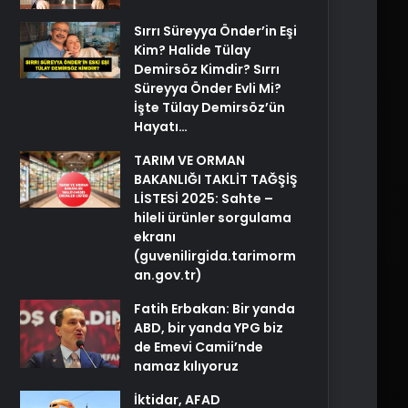
Sırrı Süreyya Önder’in Eşi
Kim? Halide Tülay
Demirsöz Kimdir? Sırrı
Süreyya Önder Evli Mi?
İşte Tülay Demirsöz’ün
Hayatı…
TARIM VE ORMAN
BAKANLIĞI TAKLİT TAĞŞİŞ
LİSTESİ 2025: Sahte –
hileli ürünler sorgulama
ekranı
(guvenilirgida.tarimorm
an.gov.tr)
Fatih Erbakan: Bir yanda
ABD, bir yanda YPG biz
de Emevi Camii’nde
namaz kılıyoruz
İktidar, AFAD