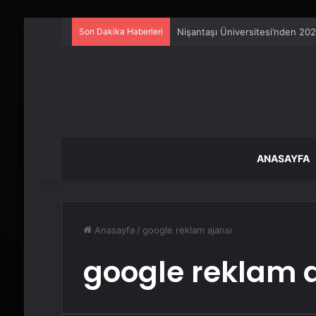
Son Dakika Haberleri
Nişantaşı Üniversitesi’nden 202
ANASAYFA
Anasayfa
/
google reklam ajansı
google reklam 