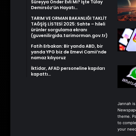
Süreyya Önder Evli Mi? İşte Tülay
Demirsöz’ün Hayatı…
TARIM VE ORMAN BAKANLIĞI TAKLİT
TAĞŞİŞ LİSTESİ 2025: Sahte – hileli
ürünler sorgulama ekranı
(guvenilirgida.tarimorman.gov.tr)
Fatih Erbakan: Bir yanda ABD, bir
yanda YPG biz de Emevi Camii’nde
namaz kılıyoruz
İktidar, AFAD personeline kapıları
kapattı…
Jannah is
Newspape
theme. Pa
to comple
your nee