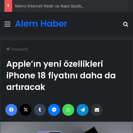
Metro İnternet Nedir ve Nasıl Seçilir
Alem Haber
Menü
A
Anasayfa
Apple’ın yeni özellikleri
iPhone 18 fiyatını daha da
artıracak
Facebook
X
Tumblr
Messenger
WhatsApp
Telegram
Email'den paylaş