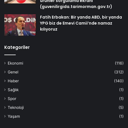
ürünler sorgulama ekranı
(guvenilirgida.tarimorman.gov.tr)
Fatih Erbakan: Bir yanda ABD, bir yanda
YPG biz de Emevi Camii’nde namaz
kılıyoruz
Kategoriler
Ekonomi
(116)
Genel
(312)
Haber
(140)
Sağlık
(1)
Spor
(1)
Teknoloji
(5)
Yaşam
(1)