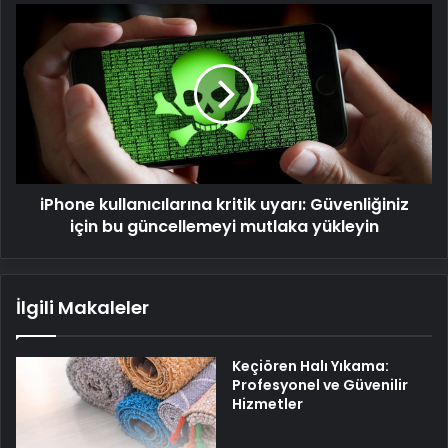
iPhone
kullanıcılarına
kritik
uyarı:
Güvenliğiniz
için
bu
güncellemeyi
mutlaka
iPhone kullanıcılarına kritik uyarı: Güvenliğiniz
yükleyin
için bu güncellemeyi mutlaka yükleyin
İlgili Makaleler
Keçiören Halı Yıkama:
Profesyonel ve Güvenilir
Hizmetler