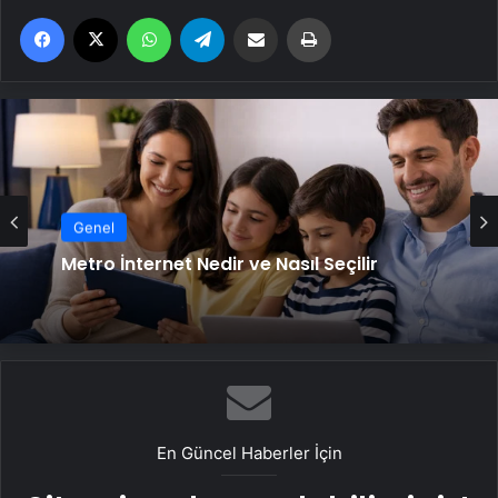
Facebook
X
WhatsApp
Telegram
Email'den paylaş
Yaz
Genel
Metro İnternet Nedir ve Nasıl Seçilir
En Güncel Haberler İçin