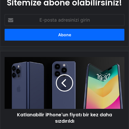
Sitemize abone olabilirsiniz!
E-
posta
adresinizi
girin
Katlanabilir
iPhone'un
fiyatı
bir
kez
daha
sızdırıldı
Katlanabilir iPhone'un fiyatı bir kez daha
sızdırıldı