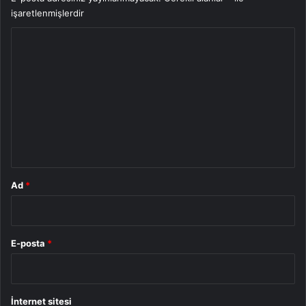
işaretlenmişlerdir
Y
o
r
u
m
*
Ad
*
E-posta
*
İnternet sitesi