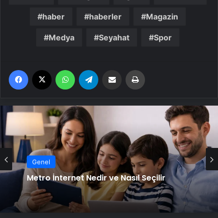
haber
haberler
Magazin
Medya
Seyahat
Spor
Facebook
X
WhatsApp
Telegram
Email'den paylaş
Yaz
Genel
Metro İnternet Nedir ve Nasıl Seçilir