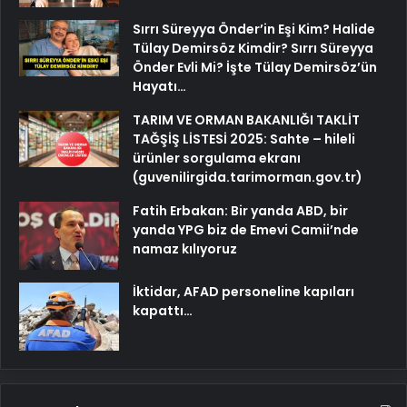
Sırrı Süreyya Önder’in Eşi Kim? Halide
Tülay Demirsöz Kimdir? Sırrı Süreyya
Önder Evli Mi? İşte Tülay Demirsöz’ün
Hayatı…
TARIM VE ORMAN BAKANLIĞI TAKLİT
TAĞŞİŞ LİSTESİ 2025: Sahte – hileli
ürünler sorgulama ekranı
(guvenilirgida.tarimorman.gov.tr)
Fatih Erbakan: Bir yanda ABD, bir
yanda YPG biz de Emevi Camii’nde
namaz kılıyoruz
İktidar, AFAD personeline kapıları
kapattı…