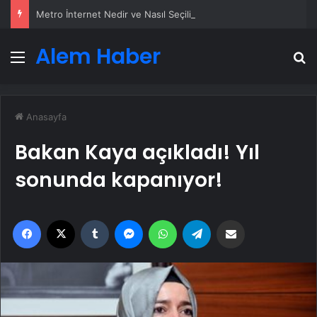
Metro İnternet Nedir ve Nasıl Seçilir
Alem Haber
Menü
A
Anasayfa
Bakan Kaya açıkladı! Yıl
sonunda kapanıyor!
Facebook
X
Tumblr
Messenger
WhatsApp
Telegram
Email'den paylaş