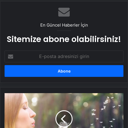
En Güncel Haberler İçin
Sitemize abone olabilirsiniz!
E-
posta
adresinizi
girin
Dikkat!
Polen
mevsimi
başlıyor