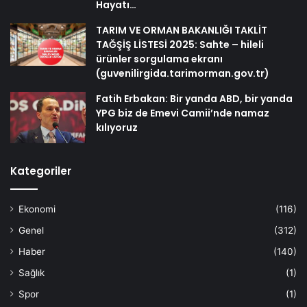
Hayatı…
TARIM VE ORMAN BAKANLIĞI TAKLİT
TAĞŞİŞ LİSTESİ 2025: Sahte – hileli
ürünler sorgulama ekranı
(guvenilirgida.tarimorman.gov.tr)
Fatih Erbakan: Bir yanda ABD, bir yanda
YPG biz de Emevi Camii’nde namaz
kılıyoruz
Kategoriler
Ekonomi
(116)
Genel
(312)
Haber
(140)
Sağlık
(1)
Spor
(1)