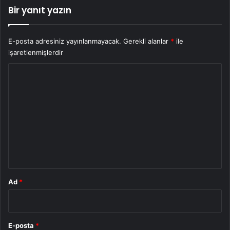
Bir yanıt yazın
E-posta adresiniz yayınlanmayacak.
Gerekli alanlar
*
ile
işaretlenmişlerdir
Y
o
r
u
m
*
Ad
*
E-posta
*