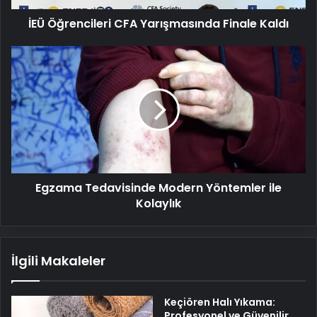
İEÜ Öğrencileri CFA Yarışmasında Finale Kaldı
Egzama
Tedavisinde
Modern
Yöntemler
ile
Kolaylık
Egzama Tedavisinde Modern Yöntemler ile
Kolaylık
İlgili Makaleler
Keçiören Halı Yıkama:
Profesyonel ve Güvenilir