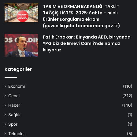
TARIM VE ORMAN BAKANLIĞI TAKLİT
TAĞŞİŞ LİSTESİ 2025: Sahte – hileli
ürünler sorgulama ekranı
(guvenilirgida.tarimorman.gov.tr)
Fatih Erbakan: Bir yanda ABD, bir yanda
YPG biz de Emevi Camii’nde namaz
kılıyoruz
Kategoriler
Ekonomi
(116)
Genel
(312)
Haber
(140)
Sağlık
(1)
Spor
(1)
Teknoloji
(5)