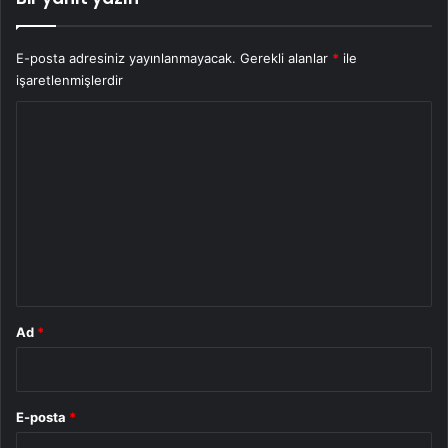
E-posta adresiniz yayınlanmayacak.
Gerekli alanlar
*
ile
işaretlenmişlerdir
Y
o
r
u
m
*
Ad
*
E-posta
*