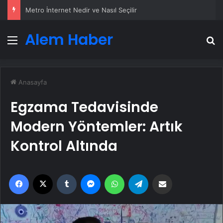
Metro İnternet Nedir ve Nasıl Seçilir
Alem Haber
Menü
A
Anasayfa
Egzama Tedavisinde
Modern Yöntemler: Artık
Kontrol Altında
Facebook
X
Tumblr
Messenger
WhatsApp
Telegram
Email'den paylaş