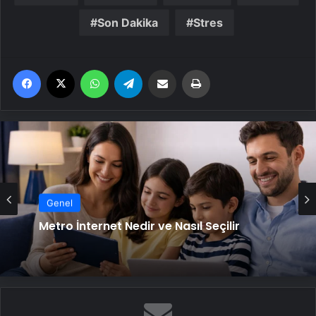
Son Dakika
Stres
Facebook
X
WhatsApp
Telegram
Email'den paylaş
Yaz
Genel
Metro İnternet Nedir ve Nasıl Seçilir