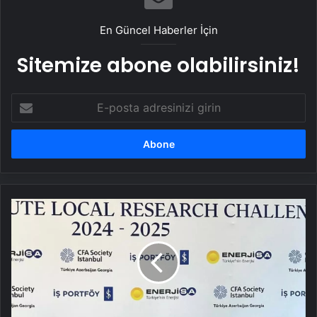
En Güncel Haberler İçin
Sitemize abone olabilirsiniz!
E-
posta
adresinizi
girin
İEÜ
Öğrencileri
CFA
Yarışmasında
Finale
Kaldı