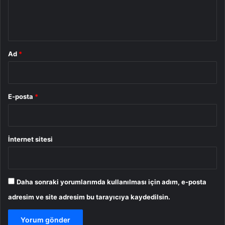
m
*
Ad
*
E-posta
*
İnternet sitesi
Daha sonraki yorumlarımda kullanılması için adım, e-posta
adresim ve site adresim bu tarayıcıya kaydedilsin.