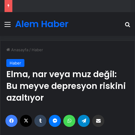
Alem Haber
Menü
A
Anasayfa
/
Haber
Haber
Elma, nar veya muz değil:
Bu meyve depresyon riskini
azaltıyor
Facebook
X
Tumblr
Messenger
WhatsApp
Telegram
Email'den paylaş