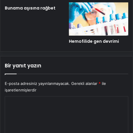
Bunama aşısına rağbet
Hemofilide gen devrimi
Bir yanıt yazın
E-posta adresiniz yayınlanmayacak.
Gerekli alanlar
*
ile
işaretlenmişlerdir
Y
o
r
u