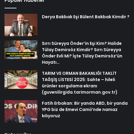
Popüler Haberler
Derya Bakbak Eşi Bülent Bakbak Kimdir ?
Sırrı Süreyya Önder’in Eşi Kim? Halide
Tülay Demirsöz Kimdir? Sırrı Süreyya
Önder Evli Mi? İşte Tülay Demirsöz’ün
Hayatı…
TARIM VE ORMAN BAKANLIĞI TAKLİT
TAĞŞİŞ LİSTESİ 2025: Sahte – hileli
ürünler sorgulama ekranı
(guvenilirgida.tarimorman.gov.tr)
Fatih Erbakan: Bir yanda ABD, bir yanda
YPG biz de Emevi Camii’nde namaz
kılıyoruz