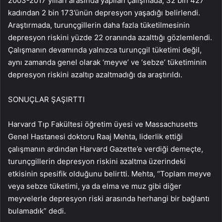
2003-2017 yılları arasında yapılan çalışmada, 32 bin 427
kadından 2 bin 173’ünün depresyon yaşadığı belirlendi.
Araştırmada, turunçgillerin daha fazla tüketilmesinin
depresyon riskini yüzde 22 oranında azalttığı gözlemlendi.
Çalışmanın devamında yalnızca turunçgil tüketimi değil,
aynı zamanda genel olarak ‘meyve’ ve ‘sebze’ tüketiminin
depresyon riskini azaltıp azaltmadığı da araştırıldı.
SONUÇLAR ŞAŞIRTTI
Harvard Tıp Fakültesi öğretim üyesi ve Massachusetts
Genel Hastanesi doktoru Raaj Mehta, liderlik ettiği
çalışmanın ardından Harvard Gazette’e verdiği demeçte,
turunçgillerin depresyon riskini azaltma üzerindeki
etkisinin spesifik olduğunu belirtti. Mehta, “Toplam meyve
veya sebze tüketimi, ya da elma ve muz gibi diğer
meyvelerle depresyon riski arasında herhangi bir bağlantı
bulamadık” dedi.