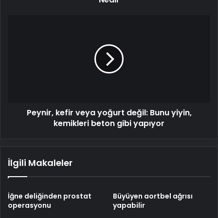
Peynir,
kefir
veya
yoğurt
değil:
Bunu
yiyin,
kemikleri
beton
Peynir, kefir veya yoğurt değil: Bunu yiyin,
gibi
yapıyor
kemikleri beton gibi yapıyor
İlgili Makaleler
İğne deliğinden prostat
Büyüyen aortbel ağrısı
operasyonu
yapabilir