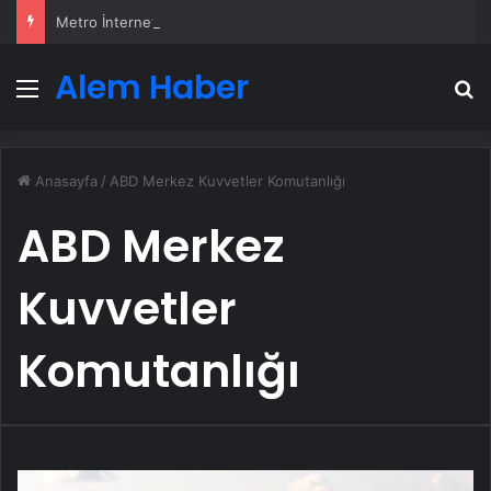
Metro İnternet Nedir ve Nasıl Seçilir
Alem Haber
Menü
A
Anasayfa
/
ABD Merkez Kuvvetler Komutanlığı
ABD Merkez
Kuvvetler
Komutanlığı