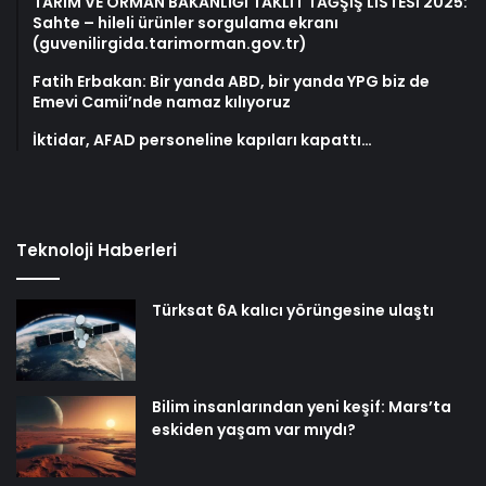
TARIM VE ORMAN BAKANLIĞI TAKLİT TAĞŞİŞ LİSTESİ 2025:
Sahte – hileli ürünler sorgulama ekranı
(guvenilirgida.tarimorman.gov.tr)
Fatih Erbakan: Bir yanda ABD, bir yanda YPG biz de
Emevi Camii’nde namaz kılıyoruz
İktidar, AFAD personeline kapıları kapattı…
Teknoloji Haberleri
Türksat 6A kalıcı yörüngesine ulaştı
Bilim insanlarından yeni keşif: Mars’ta
eskiden yaşam var mıydı?