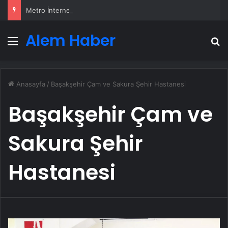
Metro İnternet Nedir ve Nasıl Seçilir
Alem Haber
Menü
A
Anasayfa
/
Başakşehir Çam ve Sakura Şehir Hastanesi
Başakşehir Çam ve
Sakura Şehir
Hastanesi