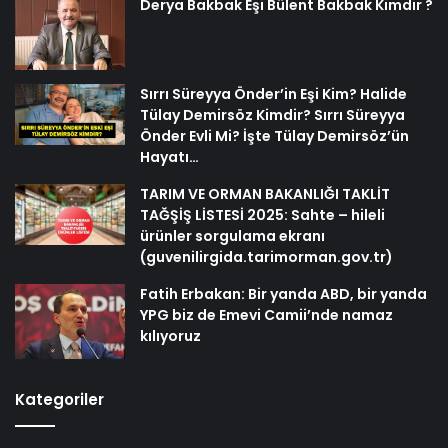
Derya Bakbak Eşi Bülent Bakbak Kimdir ?
Sırrı Süreyya Önder’in Eşi Kim? Halide
Tülay Demirsöz Kimdir? Sırrı Süreyya
Önder Evli Mi? İşte Tülay Demirsöz’ün
Hayatı…
TARIM VE ORMAN BAKANLIĞI TAKLİT
TAĞŞİŞ LİSTESİ 2025: Sahte – hileli
ürünler sorgulama ekranı
(guvenilirgida.tarimorman.gov.tr)
Fatih Erbakan: Bir yanda ABD, bir yanda
YPG biz de Emevi Camii’nde namaz
kılıyoruz
Kategoriler