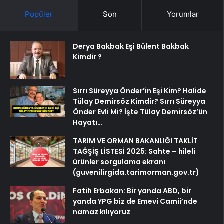
Popüler
Son
Yorumlar
Derya Bakbak Eşi Bülent Bakbak
Kimdir ?
Sırrı Süreyya Önder’in Eşi Kim? Halide
Tülay Demirsöz Kimdir? Sırrı Süreyya
Önder Evli Mi? İşte Tülay Demirsöz’ün
Hayatı…
TARIM VE ORMAN BAKANLIĞI TAKLİT
TAĞŞİŞ LİSTESİ 2025: Sahte – hileli
ürünler sorgulama ekranı
(guvenilirgida.tarimorman.gov.tr)
Fatih Erbakan: Bir yanda ABD, bir
yanda YPG biz de Emevi Camii’nde
namaz kılıyoruz