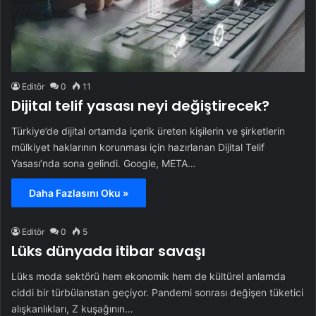
Editör
0
11
Dijital telif yasası neyi değiştirecek?
Türkiye’de dijital ortamda içerik üreten kişilerin ve şirketlerin
mülkiyet haklarının korunması için hazırlanan Dijital Telif
Yasası’nda sona gelindi. Google, META…
Daha Fazlasını Oku »
Editör
0
5
Lüks dünyada itibar savaşı
Lüks moda sektörü hem ekonomik hem de kültürel anlamda
ciddi bir türbülanstan geçiyor. Pandemi sonrası değişen tüketici
alışkanlıkları, Z kuşağının…