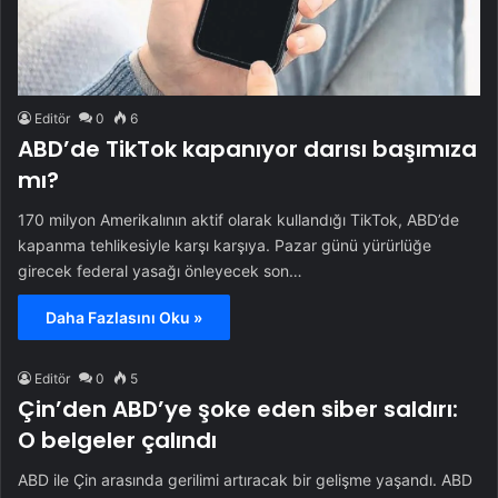
Editör
0
6
ABD’de TikTok kapanıyor darısı başımıza
mı?
170 milyon Amerikalının aktif olarak kullandığı TikTok, ABD’de
kapanma tehlikesiyle karşı karşıya. Pazar günü yürürlüğe
girecek federal yasağı önleyecek son…
Daha Fazlasını Oku »
Editör
0
5
Çin’den ABD’ye şoke eden siber saldırı:
O belgeler çalındı
ABD ile Çin arasında gerilimi artıracak bir gelişme yaşandı. ABD