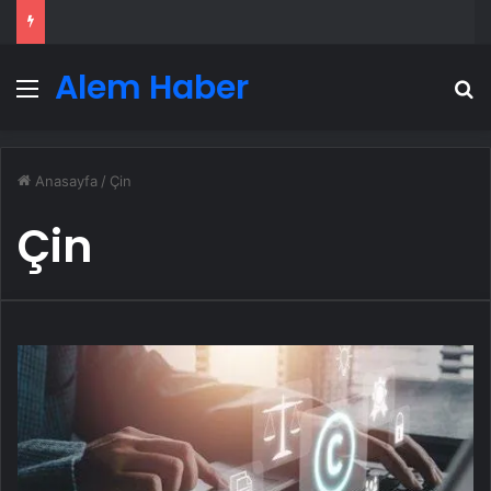
Alem Haber
Menü
A
Anasayfa
/
Çin
Çin