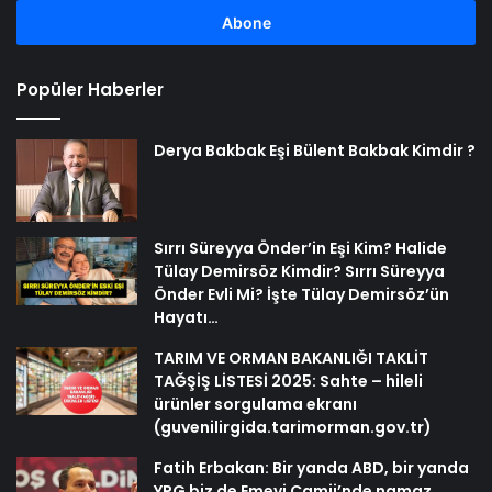
adresinizi
girin
Popüler Haberler
Derya Bakbak Eşi Bülent Bakbak Kimdir ?
Sırrı Süreyya Önder’in Eşi Kim? Halide
Tülay Demirsöz Kimdir? Sırrı Süreyya
Önder Evli Mi? İşte Tülay Demirsöz’ün
Hayatı…
TARIM VE ORMAN BAKANLIĞI TAKLİT
TAĞŞİŞ LİSTESİ 2025: Sahte – hileli
ürünler sorgulama ekranı
(guvenilirgida.tarimorman.gov.tr)
Fatih Erbakan: Bir yanda ABD, bir yanda
YPG biz de Emevi Camii’nde namaz