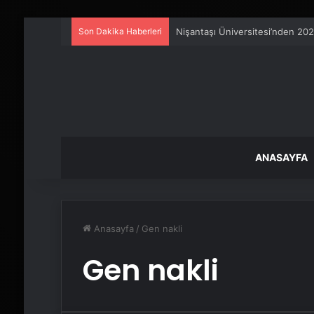
Son Dakika Haberleri
Nişantaşı Üniversitesi’nden 202
ANASAYFA
Anasayfa
/
Gen nakli
Gen nakli