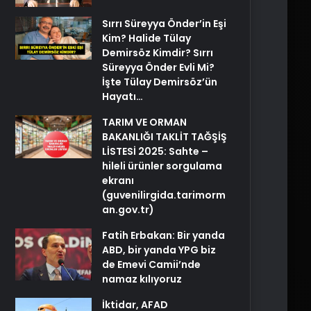
Sırrı Süreyya Önder’in Eşi
Kim? Halide Tülay
Demirsöz Kimdir? Sırrı
Süreyya Önder Evli Mi?
İşte Tülay Demirsöz’ün
Hayatı…
TARIM VE ORMAN
BAKANLIĞI TAKLİT TAĞŞİŞ
LİSTESİ 2025: Sahte –
hileli ürünler sorgulama
ekranı
(guvenilirgida.tarimorm
an.gov.tr)
Fatih Erbakan: Bir yanda
ABD, bir yanda YPG biz
de Emevi Camii’nde
namaz kılıyoruz
İktidar, AFAD