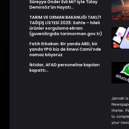
Süreyya Önder Evli Mi? İşte Tülay
Demirsöz’ün Hayatı…
TARIM VE ORMAN BAKANLIĞI TAKLİT
TAĞŞİŞ LİSTESİ 2025: Sahte – hileli
ürünler sorgulama ekranı
(guvenilirgida.tarimorman.gov.tr)
Fatih Erbakan: Bir yanda ABD, bir
yanda YPG biz de Emevi Camii’nde
namaz kılıyoruz
İktidar, AFAD personeline kapıları
kapattı…
Jannah is
Newspape
theme. Pa
to comple
your nee