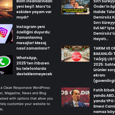
Bilim insanlarından
Sırrı Süreyy
yeni keşif: Mars’ta
Önder’in Eş
eskiden yaşam var
Halide Tüla
mıydı?
Demirsöz K
Sırrı Sürey
Instagram yeni
Evli Mi? İşt
özelliğini duyurdu:
Demirsöz’ü
Zamanlanmış
Hayatı…
mesajlar! Mesaj
nasıl zamanlanır?
TARIM VE 
BAKANLIĞI 
WhatsApp,
TAĞŞİŞ LİST
2025’ten itibaren
2025: Sahte 
bu telefonlarda
ürünler so
desteklenmeyecek
ekranı
(guvenilir
 a Clean Responsive WordPress
Fatih Erbak
r, Magazine, News and Blog
yanda ABD,
cked with options that allow you
yanda YPG 
tely customize your website to
Emevi Cami
ds.
namaz kılı