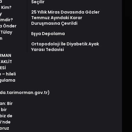
a
Seçilir
i Kim?
25 Yıllık Miras Davasında Gözler
y
Temmuz Ayındaki Karar
imdir?
Duruşmasına Çevrildi
ya Önder
e Tülay
Eşya Depolama
n
Ortopodoloji İle Diyabetik Ayak
Yarası Tedavisi
ORMAN
TAKLİT
ESİ
– hileli
rgulama
gida.tarimorman.gov.tr)
an: Bir
 bir
biz de
i’nde
yoruz