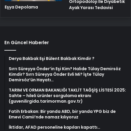
Ortopodoloji İle Diyabetik
Eşya Depolama
Ayak Yarası Tedavisi
En Güncel Haberler
Derya Bakbak Eşi Bülent Bakbak Kimdir ?
Sırrı Süreyya Önder’in Eşi Kim? Halide Tülay Demirsöz
Kimdir? Sırrı Süreyya Önder Evli Mi? İşte Tülay
Demirsöz’ün Hayatı…
TARIM VE ORMAN BAKANLIĞI TAKLİT TAĞŞİŞ LİSTESİ 2025:
Sahte – hileli ürünler sorgulama ekranı
(guvenilirgida.tarimorman.gov.tr)
Fatih Erbakan: Bir yanda ABD, bir yanda YPG biz de
Emevi Camii’nde namaz kılıyoruz
İktidar, AFAD personeline kapıları kapattı…