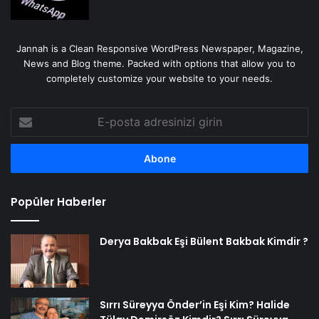
Jannah is a Clean Responsive WordPress Newspaper, Magazine,
News and Blog theme. Packed with options that allow you to
completely customize your website to your needs.
E-
posta
adresinizi
girin
Popüler Haberler
Derya Bakbak Eşi Bülent Bakbak Kimdir ?
Sırrı Süreyya Önder’in Eşi Kim? Halide