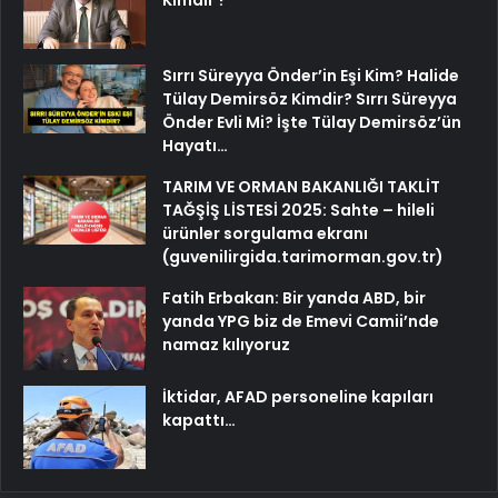
Kimdir ?
Sırrı Süreyya Önder’in Eşi Kim? Halide
Tülay Demirsöz Kimdir? Sırrı Süreyya
Önder Evli Mi? İşte Tülay Demirsöz’ün
Hayatı…
TARIM VE ORMAN BAKANLIĞI TAKLİT
TAĞŞİŞ LİSTESİ 2025: Sahte – hileli
ürünler sorgulama ekranı
(guvenilirgida.tarimorman.gov.tr)
Fatih Erbakan: Bir yanda ABD, bir
yanda YPG biz de Emevi Camii’nde
namaz kılıyoruz
İktidar, AFAD personeline kapıları
kapattı…