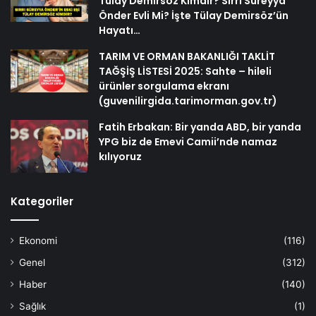
Tülay Demirsöz Kimdir? Sırrı Süreyya
Önder Evli Mi? İşte Tülay Demirsöz’ün
Hayatı…
TARIM VE ORMAN BAKANLIĞI TAKLİT
TAĞŞİŞ LİSTESİ 2025: Sahte – hileli
ürünler sorgulama ekranı
(guvenilirgida.tarimorman.gov.tr)
Fatih Erbakan: Bir yanda ABD, bir yanda
YPG biz de Emevi Camii’nde namaz
kılıyoruz
Kategoriler
Ekonomi
(116)
Genel
(312)
Haber
(140)
Sağlık
(1)