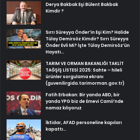
Derya Bakbak Eşi Bülent Bakbak
Kimdir ?
Sırrı Süreyya Önder’in Eşi Kim? Halide
Tülay Demirsöz Kimdir? Sırrı Süreyya
Önder Evli Mi? İşte Tülay Demirsöz’ün
Hayatı…
TARIM VE ORMAN BAKANLIĞI TAKLİT
TAĞŞİŞ LİSTESİ 2025: Sahte – hileli
ürünler sorgulama ekranı
(guvenilirgida.tarimorman.gov.tr)
Fatih Erbakan: Bir yanda ABD, bir
yanda YPG biz de Emevi Camii’nde
namaz kılıyoruz
İktidar, AFAD personeline kapıları
kapattı…