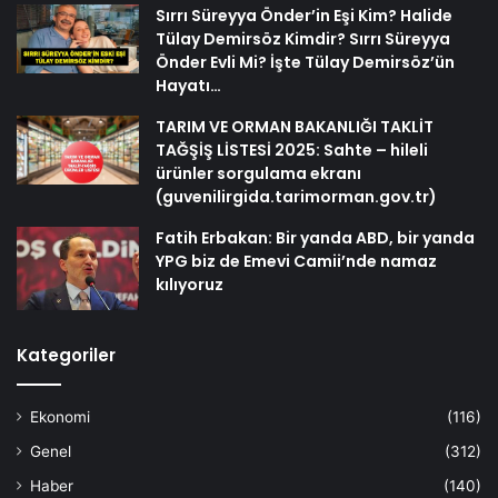
Sırrı Süreyya Önder’in Eşi Kim? Halide
Tülay Demirsöz Kimdir? Sırrı Süreyya
Önder Evli Mi? İşte Tülay Demirsöz’ün
Hayatı…
TARIM VE ORMAN BAKANLIĞI TAKLİT
TAĞŞİŞ LİSTESİ 2025: Sahte – hileli
ürünler sorgulama ekranı
(guvenilirgida.tarimorman.gov.tr)
Fatih Erbakan: Bir yanda ABD, bir yanda
YPG biz de Emevi Camii’nde namaz
kılıyoruz
Kategoriler
Ekonomi
(116)
Genel
(312)
Haber
(140)