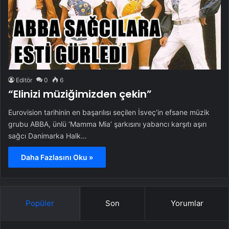
Editör
0
6
“Elinizi müziğimizden çekin”
Eurovision tarihinin en başarılısı seçilen İsveç’in efsane müzik
grubu ABBA, ünlü ‘Mamma Mia’ şarkısını yabancı karşıtı aşırı
sağcı Danimarka Halk…
Daha Fazlasını Oku »
Popüler
Son
Yorumlar