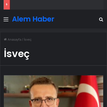
Alem Haber
Menü
A
Anasayfa
/
İsveç
İsveç