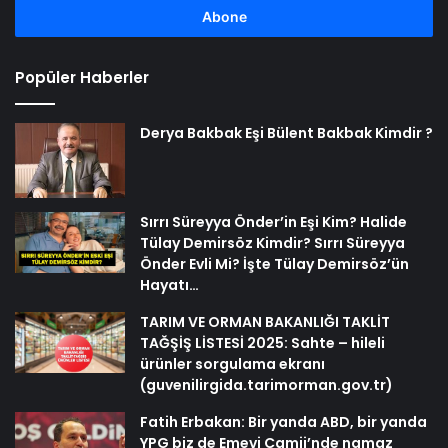
girin
Popüler Haberler
Derya Bakbak Eşi Bülent Bakbak Kimdir ?
Sırrı Süreyya Önder’in Eşi Kim? Halide
Tülay Demirsöz Kimdir? Sırrı Süreyya
Önder Evli Mi? İşte Tülay Demirsöz’ün
Hayatı…
TARIM VE ORMAN BAKANLIĞI TAKLİT
TAĞŞİŞ LİSTESİ 2025: Sahte – hileli
ürünler sorgulama ekranı
(guvenilirgida.tarimorman.gov.tr)
Fatih Erbakan: Bir yanda ABD, bir yanda
YPG biz de Emevi Camii’nde namaz