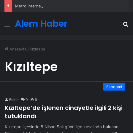
Metro İnternet Nedir ve Nasıl Seçilir
Alem Haber
Menü
A
Anasayfa
/
Kızıltepe
Kızıltepe
Ekonomi
Editör
0
6
Kızıltepe’de işlenen cinayetle ilgili 2 kişi
tutuklandı
Kızıltepe ilçesinde 8 Nisan Salı günü ilçe kırsalında bulunan