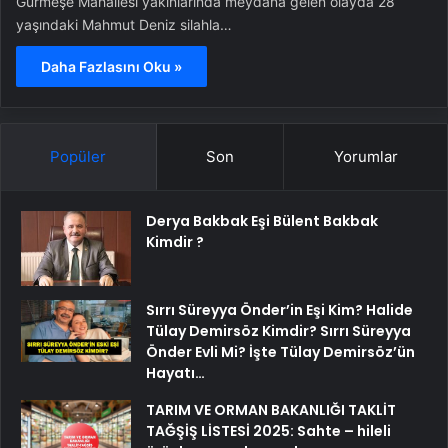
Gürmeşe Mahallesi yakınlarında meydana gelen olayda 28
yaşındaki Mahmut Deniz silahla…
Daha Fazlasını Oku »
Popüler
Son
Yorumlar
Derya Bakbak Eşi Bülent Bakbak
Kimdir ?
Sırrı Süreyya Önder’in Eşi Kim? Halide
Tülay Demirsöz Kimdir? Sırrı Süreyya
Önder Evli Mi? İşte Tülay Demirsöz’ün
Hayatı…
TARIM VE ORMAN BAKANLIĞI TAKLİT
TAĞŞİŞ LİSTESİ 2025: Sahte – hileli