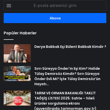
E-
posta
adresinizi
girin
Popüler Haberler
Derya Bakbak Eşi Bülent Bakbak Kimdir ?
Sırrı Süreyya Önder’in Eşi Kim? Halide
Tülay Demirsöz Kimdir? Sırrı Süreyya
Önder Evli Mi? İşte Tülay Demirsöz’ün
Hayatı…
TARIM VE ORMAN BAKANLIĞI TAKLİT
TAĞŞİŞ LİSTESİ 2025: Sahte – hileli
ürünler sorgulama ekranı
(guvenilirgida.tarimorman.gov.tr)