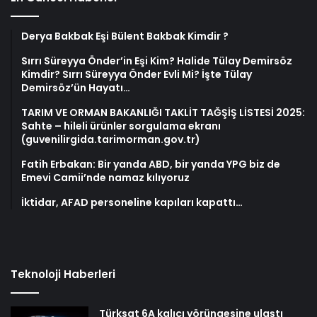
Derya Bakbak Eşi Bülent Bakbak Kimdir ?
Sırrı Süreyya Önder’in Eşi Kim? Halide Tülay Demirsöz
Kimdir? Sırrı Süreyya Önder Evli Mi? İşte Tülay
Demirsöz’ün Hayatı…
TARIM VE ORMAN BAKANLIĞI TAKLİT TAĞŞİŞ LİSTESİ 2025:
Sahte – hileli ürünler sorgulama ekranı
(guvenilirgida.tarimorman.gov.tr)
Fatih Erbakan: Bir yanda ABD, bir yanda YPG biz de
Emevi Camii’nde namaz kılıyoruz
İktidar, AFAD personeline kapıları kapattı…
Teknoloji Haberleri
Türksat 6A kalıcı yörüngesine ulaştı