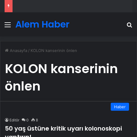
Alem Haber
Menü
A
Anasayfa
/
KOLON kanserinin önlen
KOLON kanserinin
önlen
Haber
Editör
0
8
50 yaş üstüne kritik uyarı kolonoskopi