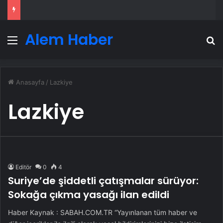
Alem Haber
Menü
A
Anasayfa
/
Lazkiye
Lazkiye
Editör
0
4
Suriye’de şiddetli çatışmalar sürüyor:
Sokağa çıkma yasağı ilan edildi
Haber Kaynak : SABAH.COM.TR “Yayınlanan tüm haber ve