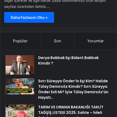
diğer içerikler ile ilgili olarak yasal bildirimlerinizi bize iletişim
sayfası üzerinden iletiniz.…
Daha Fazlasını Oku »
Popüler
Son
Yorumlar
Derya Bakbak Eşi Bülent Bakbak
Kimdir ?
Sırrı Süreyya Önder’in Eşi Kim? Halide
Tülay Demirsöz Kimdir? Sırrı Süreyya
Önder Evli Mi? İşte Tülay Demirsöz’ün
Hayatı…
TARIM VE ORMAN BAKANLIĞI TAKLİT
TAĞŞİŞ LİSTESİ 2025: Sahte – hileli