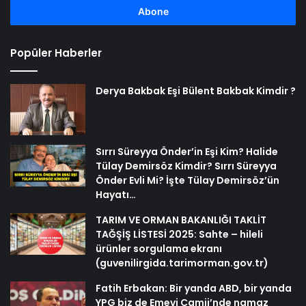
girin
Popüler Haberler
Derya Bakbak Eşi Bülent Bakbak Kimdir ?
Sırrı Süreyya Önder’in Eşi Kim? Halide
Tülay Demirsöz Kimdir? Sırrı Süreyya
Önder Evli Mi? İşte Tülay Demirsöz’ün
Hayatı…
TARIM VE ORMAN BAKANLIĞI TAKLİT
TAĞŞİŞ LİSTESİ 2025: Sahte – hileli
ürünler sorgulama ekranı
(guvenilirgida.tarimorman.gov.tr)
Fatih Erbakan: Bir yanda ABD, bir yanda
YPG biz de Emevi Camii’nde namaz