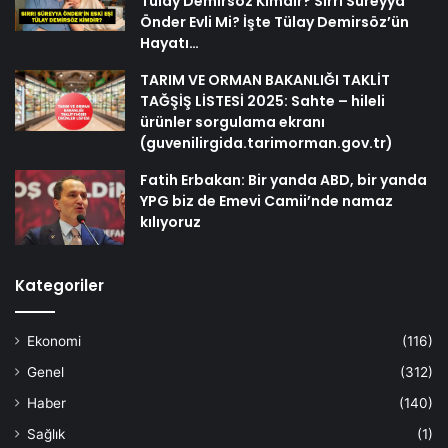
Tülay Demirsöz Kimdir? Sırrı Süreyya
Önder Evli Mi? İşte Tülay Demirsöz’ün
Hayatı…
TARIM VE ORMAN BAKANLIĞI TAKLİT
TAĞŞİŞ LİSTESİ 2025: Sahte – hileli
ürünler sorgulama ekranı
(guvenilirgida.tarimorman.gov.tr)
Fatih Erbakan: Bir yanda ABD, bir yanda
YPG biz de Emevi Camii’nde namaz
kılıyoruz
Kategoriler
Ekonomi
(116)
Genel
(312)
Haber
(140)
Sağlık
(1)