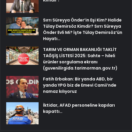
Kimdir ?
Sırrı Süreyya Önder’in Eşi Kim? Halide
Tülay Demirsöz Kimdir? Sırrı Süreyya
Önder Evli Mi? İşte Tülay Demirsöz’ün
Hayatı…
TARIM VE ORMAN BAKANLIĞI TAKLİT
TAĞŞİŞ LİSTESİ 2025: Sahte – hileli
ürünler sorgulama ekranı
(guvenilirgida.tarimorman.gov.tr)
Fatih Erbakan: Bir yanda ABD, bir
yanda YPG biz de Emevi Camii’nde
namaz kılıyoruz
İktidar, AFAD personeline kapıları
kapattı…