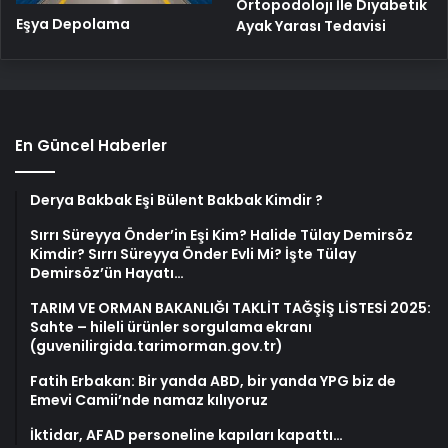
Ortopodoloji İle Diyabetik
Eşya Depolama
Ayak Yarası Tedavisi
En Güncel Haberler
Derya Bakbak Eşi Bülent Bakbak Kimdir ?
Sırrı Süreyya Önder’in Eşi Kim? Halide Tülay Demirsöz
Kimdir? Sırrı Süreyya Önder Evli Mi? İşte Tülay
Demirsöz’ün Hayatı…
TARIM VE ORMAN BAKANLIĞI TAKLİT TAĞŞİŞ LİSTESİ 2025:
Sahte – hileli ürünler sorgulama ekranı
(guvenilirgida.tarimorman.gov.tr)
Fatih Erbakan: Bir yanda ABD, bir yanda YPG biz de
Emevi Camii’nde namaz kılıyoruz
İktidar, AFAD personeline kapıları kapattı…