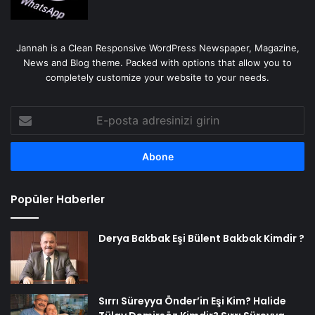
Jannah is a Clean Responsive WordPress Newspaper, Magazine,
News and Blog theme. Packed with options that allow you to
completely customize your website to your needs.
E-
posta
adresinizi
girin
Popüler Haberler
Derya Bakbak Eşi Bülent Bakbak Kimdir ?
Sırrı Süreyya Önder’in Eşi Kim? Halide