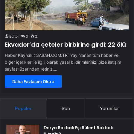
Editör
0
2
Ekvador’da çeteler birbirine girdi: 22 ölü
Haber Kaynak : SABAH.COM.TR “Yayınlanan tüm haber ve
diğer içerikler ile ilgili olarak yasal bildirimlerinizi bize iletişim
sayfası üzerinden iletiniz.…
Daha Fazlasını Oku »
Popüler
Son
Yorumlar
Derya Bakbak Eşi Bülent Bakbak