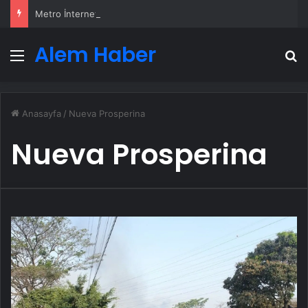
Metro İnternet Nedir ve Nasıl Seçilir
Alem Haber
Menü
A
Anasayfa
/
Nueva Prosperina
Nueva Prosperina