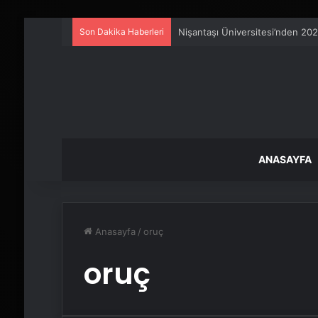
Son Dakika Haberleri
Nişantaşı Üniversitesi’nden 202
ANASAYFA
Anasayfa
/
oruç
oruç