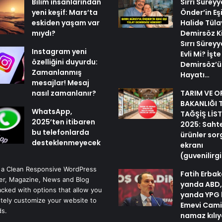
Bilim insanlarından
Sırrı Süreyy
yeni keşif: Mars’ta
Önder’in Eş
eskiden yaşam var
Halide Tüla
mıydı?
Demirsöz K
Sırrı Sürey
Instagram yeni
Evli Mi? İşt
özelliğini duyurdu:
Demirsöz’ü
Zamanlanmış
Hayatı…
mesajlar! Mesaj
nasıl zamanlanır?
TARIM VE 
BAKANLIĞI 
WhatsApp,
TAĞŞİŞ LİST
2025’ten itibaren
2025: Sahte 
bu telefonlarda
ürünler so
desteklenmeyecek
ekranı
(guvenilir
 a Clean Responsive WordPress
Fatih Erbak
r, Magazine, News and Blog
yanda ABD,
cked with options that allow you
yanda YPG 
tely customize your website to
Emevi Cami
ds.
namaz kılı