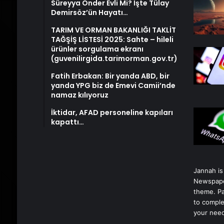
Süreyya Önder Evli Mi? İşte Tülay
Demirsöz’ün Hayatı…
TARIM VE ORMAN BAKANLIĞI TAKLİT
TAĞŞİŞ LİSTESİ 2025: Sahte – hileli
ürünler sorgulama ekranı
(guvenilirgida.tarimorman.gov.tr)
Fatih Erbakan: Bir yanda ABD, bir
yanda YPG biz de Emevi Camii’nde
namaz kılıyoruz
İktidar, AFAD personeline kapıları
kapattı…
Jannah is
Newspape
theme. Pa
to comple
your nee