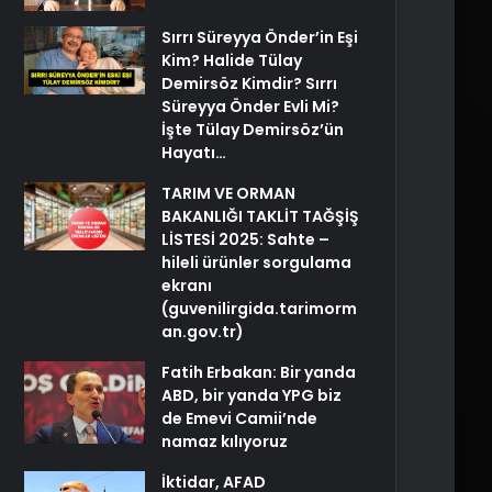
Sırrı Süreyya Önder’in Eşi
Kim? Halide Tülay
Demirsöz Kimdir? Sırrı
Süreyya Önder Evli Mi?
İşte Tülay Demirsöz’ün
Hayatı…
TARIM VE ORMAN
BAKANLIĞI TAKLİT TAĞŞİŞ
LİSTESİ 2025: Sahte –
hileli ürünler sorgulama
ekranı
(guvenilirgida.tarimorm
an.gov.tr)
Fatih Erbakan: Bir yanda
ABD, bir yanda YPG biz
de Emevi Camii’nde
namaz kılıyoruz
İktidar, AFAD