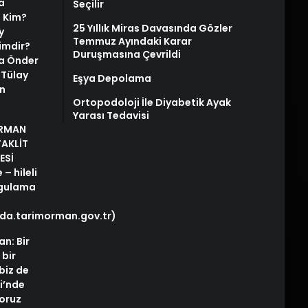
a
Seçilir
i Kim?
25 Yıllık Miras Davasında Gözler
y
Temmuz Ayındaki Karar
imdir?
Duruşmasına Çevrildi
ya Önder
e Tülay
Eşya Depolama
n
Ortopodoloji İle Diyabetik Ayak
Yarası Tedavisi
ORMAN
TAKLİT
ESİ
– hileli
rgulama
gida.tarimorman.gov.tr)
an: Bir
 bir
biz de
i’nde
yoruz