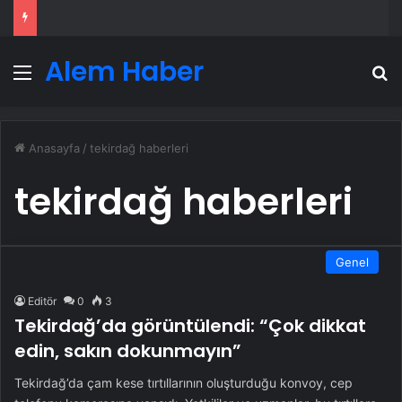
Alem Haber
Menü
A
Anasayfa
/
tekirdağ haberleri
tekirdağ haberleri
Genel
Editör
0
3
Tekirdağ’da görüntülendi: “Çok dikkat
edin, sakın dokunmayın”
Tekirdağ’da çam kese tırtıllarının oluşturduğu konvoy, cep