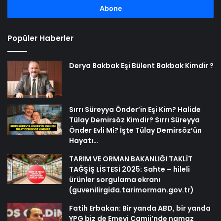
girin
Popüler Haberler
Derya Bakbak Eşi Bülent Bakbak Kimdir ?
Sırrı Süreyya Önder’in Eşi Kim? Halide
Tülay Demirsöz Kimdir? Sırrı Süreyya
Önder Evli Mi? İşte Tülay Demirsöz’ün
Hayatı…
TARIM VE ORMAN BAKANLIĞI TAKLİT
TAĞŞİŞ LİSTESİ 2025: Sahte – hileli
ürünler sorgulama ekranı
(guvenilirgida.tarimorman.gov.tr)
Fatih Erbakan: Bir yanda ABD, bir yanda
YPG biz de Emevi Camii’nde namaz