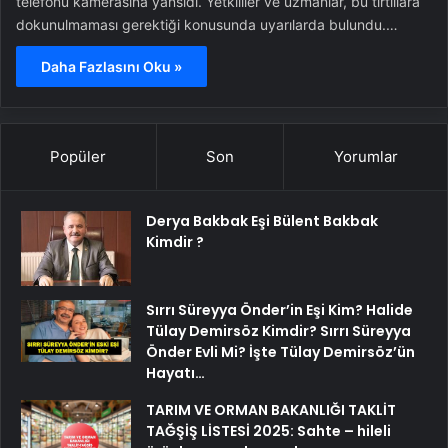
telefonu kamerasına yansıdı. Yetkililer ve uzmanlar, bu tırtıllara
dokunulmaması gerektiği konusunda uyarılarda bulundu.…
Daha Fazlasını Oku »
Popüler
Son
Yorumlar
Derya Bakbak Eşi Bülent Bakbak
Kimdir ?
Sırrı Süreyya Önder’in Eşi Kim? Halide
Tülay Demirsöz Kimdir? Sırrı Süreyya
Önder Evli Mi? İşte Tülay Demirsöz’ün
Hayatı…
TARIM VE ORMAN BAKANLIĞI TAKLİT
TAĞŞİŞ LİSTESİ 2025: Sahte – hileli