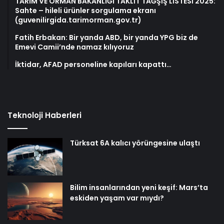
TARIM VE ORMAN BAKANLIĞI TAKLİT TAĞŞİŞ LİSTESİ 2025:
Sahte – hileli ürünler sorgulama ekranı
(guvenilirgida.tarimorman.gov.tr)
Fatih Erbakan: Bir yanda ABD, bir yanda YPG biz de
Emevi Camii’nde namaz kılıyoruz
İktidar, AFAD personeline kapıları kapattı…
Teknoloji Haberleri
Türksat 6A kalıcı yörüngesine ulaştı
Bilim insanlarından yeni keşif: Mars’ta
eskiden yaşam var mıydı?