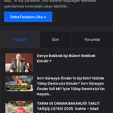
öldü, 16 kişi yaralandı. Oltu ilçesinin Başbağlar Mahallesi
yakınlarında kontrolden çıkan Muhittin…
Daha Fazlasını Oku »
Popüler
Son
Yorumlar
Derya Bakbak Eşi Bülent Bakbak
Kimdir ?
Sırrı Süreyya Önder’in Eşi Kim? Halide
Tülay Demirsöz Kimdir? Sırrı Süreyya
Önder Evli Mi? İşte Tülay Demirsöz’ün
Hayatı…
TARIM VE ORMAN BAKANLIĞI TAKLİT
TAĞŞİŞ LİSTESİ 2025: Sahte – hileli