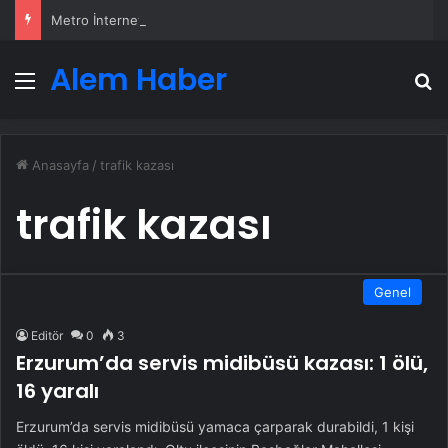
Metro İnternet Nedir ve Nasıl Seçilir
Alem Haber
Menü
A
Anasayfa
/
trafik kazası
trafik kazası
Genel
Editör
0
3
Erzurum’da servis midibüsü kazası: 1 ölü,
16 yaralı
Erzurum’da servis midibüsü yamaca çarparak durabildi, 1 kişi