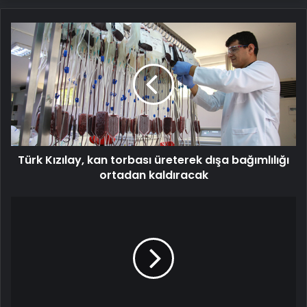
Türk
Kızılay,
kan
torbası
üreterek
dışa
bağımlılığı
ortadan
kaldıracak
Türk Kızılay, kan torbası üreterek dışa bağımlılığı
ortadan kaldıracak
Galata
Kulesi
'Serviks
Kanseri'
farkındalığı
için
yeşile
büründü