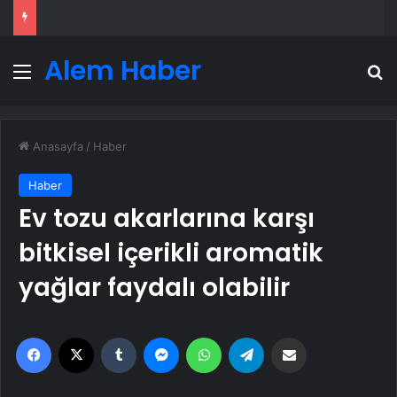
Alem Haber
Menü
A
Anasayfa
/
Haber
Haber
Ev tozu akarlarına karşı
bitkisel içerikli aromatik
yağlar faydalı olabilir
Facebook
X
Tumblr
Messenger
WhatsApp
Telegram
Email'den paylaş