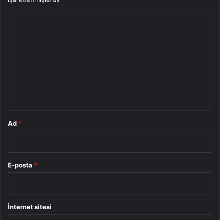
Y
o
r
u
m
*
Ad
*
E-posta
*
İnternet sitesi