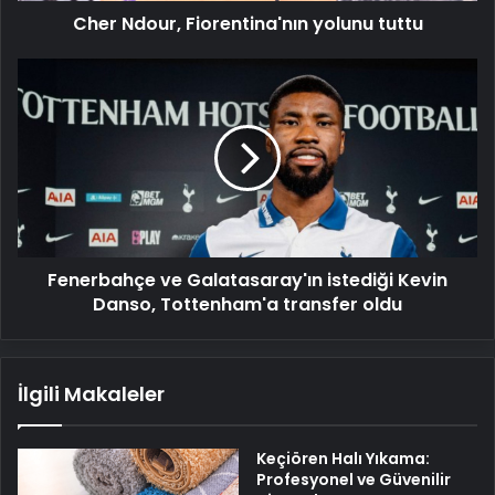
Cher Ndour, Fiorentina'nın yolunu tuttu
Fenerbahçe
ve
Galatasaray'ın
istediği
Kevin
Danso,
Tottenham'a
transfer
oldu
Fenerbahçe ve Galatasaray'ın istediği Kevin
Danso, Tottenham'a transfer oldu
İlgili Makaleler
Keçiören Halı Yıkama:
Profesyonel ve Güvenilir