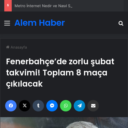
Metro İnternet Nedir ve Nasıl Seçilir
Alem Haber
Menü
A
Anasayfa
Fenerbahçe’de zorlu şubat
takvimi! Toplam 8 maça
çıkılacak
Facebook
X
Tumblr
Messenger
WhatsApp
Telegram
Email'den paylaş