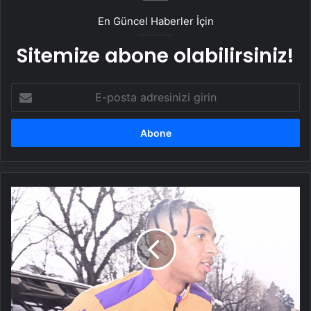
En Güncel Haberler İçin
Sitemize abone olabilirsiniz!
E-
posta
adresinizi
girin
Cher
Ndour,
Fiorentina'nın
yolunu
tuttu