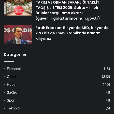
TARIM VE ORMAN BAKANLIĞI TAKLİT
TAĞŞİŞ LİSTESİ 2025: Sahte – hileli
ürünler sorgulama ekranı
(guvenilirgida.tarimorman.gov.tr)
Fatih Erbakan: Bir yanda ABD, bir yanda
YPG biz de Emevi Camii’nde namaz
kılıyoruz
Kategoriler
Ekonomi
(116)
Genel
(312)
Haber
(140)
Sağlık
(1)
Spor
(1)
Teknoloji
(5)