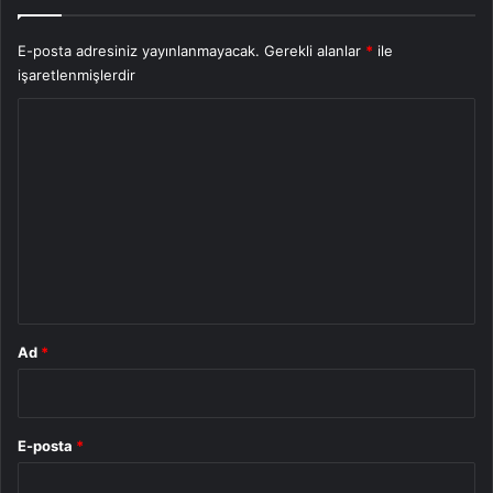
E-posta adresiniz yayınlanmayacak.
Gerekli alanlar
*
ile
işaretlenmişlerdir
Y
o
r
u
m
*
Ad
*
E-posta
*