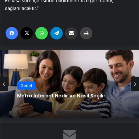
En kısa süre içerisinde bildirimlerinize geri dönüş
sağlanılacaktır.”
Facebook
X
WhatsApp
Telegram
Email'den paylaş
Yaz
Genel
Metro İnternet Nedir ve Nasıl Seçilir