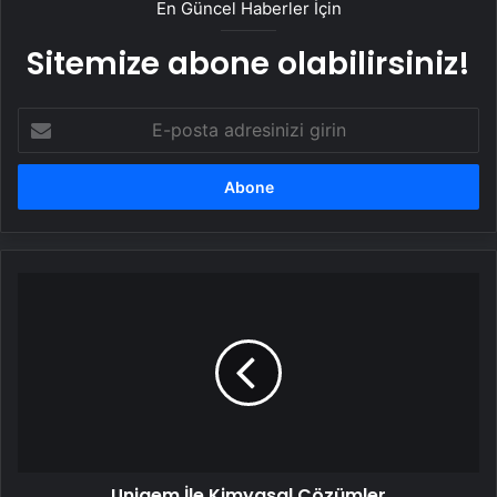
En Güncel Haberler İçin
Sitemize abone olabilirsiniz!
E-
posta
adresinizi
girin
Uniqem
İle
Kimyasal
Çözümler
Uniqem İle Kimyasal Çözümler