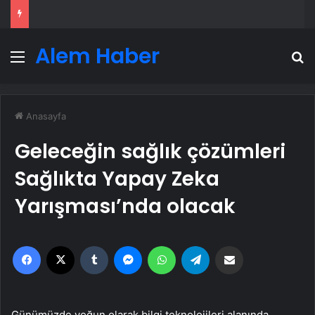
Alem Haber
Menü
A
Anasayfa
Geleceğin sağlık çözümleri
Sağlıkta Yapay Zeka
Yarışması’nda olacak
Facebook
X
Tumblr
Messenger
WhatsApp
Telegram
Email'den paylaş
Günümüzde yoğun olarak bilgi teknolojileri alanında