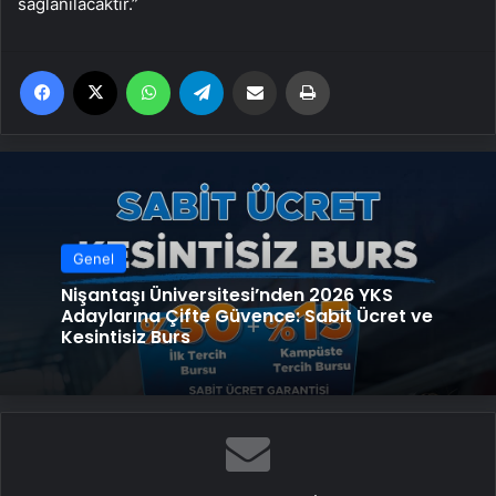
sağlanılacaktır.”
Facebook
X
WhatsApp
Telegram
Email'den paylaş
Yaz
Genel
Nişantaşı Üniversitesi’nden 2026 YKS
Adaylarına Çifte Güvence: Sabit Ücret ve
Kesintisiz Burs