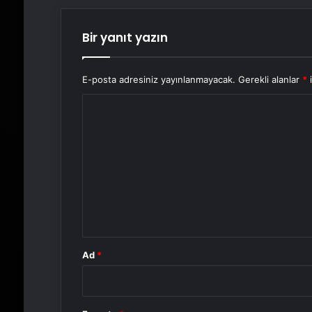
Bir yanıt yazın
E-posta adresiniz yayınlanmayacak.
Gerekli alanlar
*
i
Y
o
r
u
m
*
Ad
*