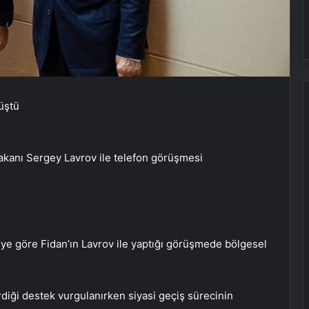
Bakanı Sergey Lavrov ile telefon görüşmesi
giye göre Fidan’ın Lavrov ile yaptığı görüşmede bölgesel
Zihnin Gizemli Sınırları ve Ötesi :
Nasılnedir.com
erdiği destek vurgulanırken siyasi geçiş sürecinin