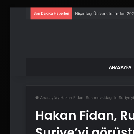
Son Dakika Haberleri
Metro İnternet Nedir ve Nasıl Se
ANASAYFA
Anasayfa
/
Hakan Fidan, Rus mevkidaşı ile Suriye’y
Hakan Fidan, Ru
Suriye’yi görüş