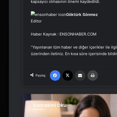
kapsayıcı olmasının önemi kaydedildi.
Göktürk Sönmez
Editor
Haber Kaynak : ENSONHABER.COM
“Yayınlanan tüm haber ve diğer içerikler ile ilgil
üzerinden iletiniz. En kısa süre içerisinde bildi
Facebook
X
Email'den paylaş
Yaz
Paylaş
Sonrakini Oku