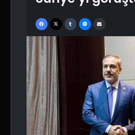
Facebook
X
Tumblr
Messenger
Email'den paylaş