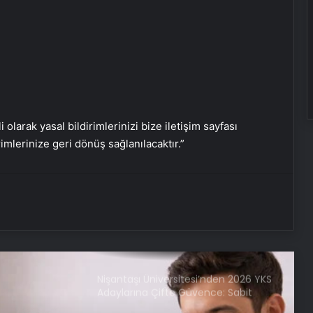
Serjoy : Dijital Medya Ajansı, Google
Reklam Ajansı, SEO Ajansı ve Web
Tasarım Ajansı
UETDS Nedir ? Uetds.com İle Akıllı
Dijital Taşımacılık Yazılımı
i olarak yasal bildirimlerinizi bize iletişim sayfası
rimlerinize geri dönüş sağlanılacaktır.”
Ankara Yatak Yıkama ve Koltuk
Temizliği Hizmetleri
Batıkent Halı Yıkama: Profesyonel ve
Güvenilir Hizmetle Halılarınızı
Yenileyin
Nişantaşı Üniversitesi’nden 2026 YKS
Adaylarına Çifte Güvence: Sabit
Ücret ve Kesintisiz Burs