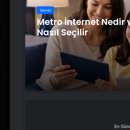
Genel
Metro İnternet Nedir 
Nasıl Seçilir
En Günc