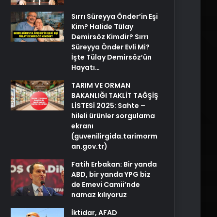
Sırrı Süreyya Önder’in Eşi
Kim? Halide Tülay
Demirsöz Kimdir? Sırrı
Süreyya Önder Evli Mi?
İşte Tülay Demirsöz’ün
Hayatı…
TARIM VE ORMAN
BAKANLIĞI TAKLİT TAĞŞİŞ
LİSTESİ 2025: Sahte –
hileli ürünler sorgulama
ekranı
(guvenilirgida.tarimorm
an.gov.tr)
Fatih Erbakan: Bir yanda
ABD, bir yanda YPG biz
de Emevi Camii’nde
namaz kılıyoruz
İktidar, AFAD