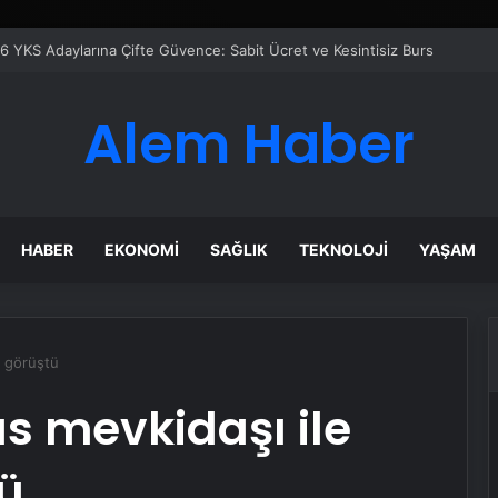
çilir
Alem Haber
HABER
EKONOMI
SAĞLIK
TEKNOLOJI
YAŞAM
i görüştü
s mevkidaşı ile
tü