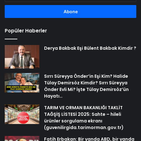
adresinizi
girin
Popüler Haberler
Derya Bakbak Eşi Bülent Bakbak Kimdir ?
Sırrı Süreyya Önder’in Eşi Kim? Halide
Tülay Demirsöz Kimdir? Sırrı Süreyya
Önder Evli Mi? İşte Tülay Demirsöz’ün
Hayatı…
TARIM VE ORMAN BAKANLIĞI TAKLİT
TAĞŞİŞ LİSTESİ 2025: Sahte – hileli
ürünler sorgulama ekranı
(guvenilirgida.tarimorman.gov.tr)
Fatih Erbakan: Bir yanda ABD, bir yanda