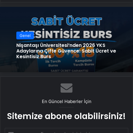
Genel
Nişantaşı Üniversitesi’nden 2026 YKS
Adaylarına Çifte Güvence: Sabit Ücret ve
Kesintisiz Burs
En Güncel Haberler İçin
Sitemize abone olabilirsiniz!
E-