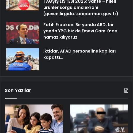
TAĞŞİŞ LİSTESİ 2025: Sahte – hileli
ürünler sorgulama ekranı
(guvenilirgida.tarimorman.gov.tr)
Fatih Erbakan: Bir yanda ABD, bir
yanda YPG biz de Emevi Camii’nde
namaz kılıyoruz
İktidar, AFAD personeline kapıları
kapattı…
Son Yazılar