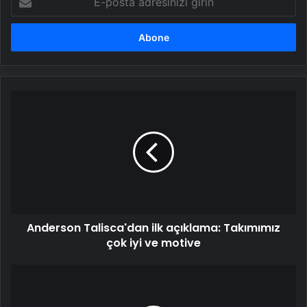
posta
adresinizi
girin
Anderson
Talisca'dan
ilk
açıklama:
Takımımız
çok
iyi
ve
motive
Anderson Talisca'dan ilk açıklama: Takımımız
çok iyi ve motive
Kalp
ameliyatı
geçiren