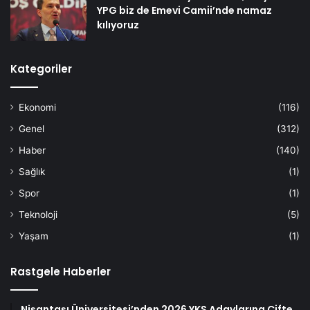
YPG biz de Emevi Camii’nde namaz
kılıyoruz
Kategoriler
Ekonomi
(116)
Genel
(312)
Haber
(140)
Sağlık
(1)
Spor
(1)
Teknoloji
(5)
Yaşam
(1)
Rastgele Haberler
Nişantaşı Üniversitesi’nden 2026 YKS Adaylarına Çifte