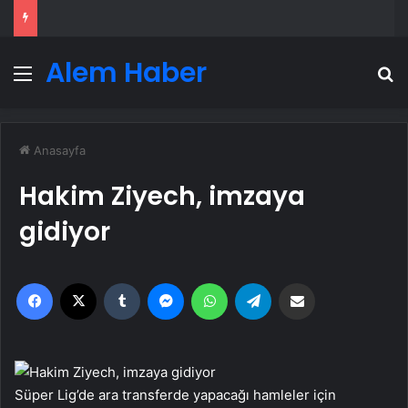
Alem Haber
Menü
A
Anasayfa
Hakim Ziyech, imzaya
gidiyor
Facebook
X
Tumblr
Messenger
WhatsApp
Telegram
Email'den paylaş
Süper Lig’de ara transferde yapacağı hamleler için