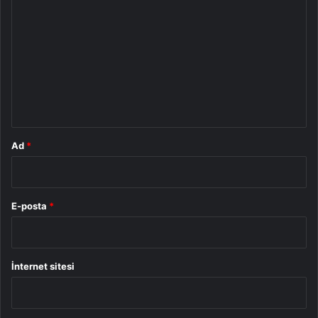
o
r
u
m
*
Ad
*
E-posta
*
İnternet sitesi