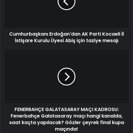
İl
İstişare
Kurulu
Üyesi
Abiş
Cumhurbaşkanı Erdoğan'dan AK Parti Kocaeli İl
için
taziye
İstişare Kurulu Üyesi Abiş için taziye mesajı
mesajı
FENERBAHÇE
GALATASARAY
MAÇI
KADROSU:
Fenerbahçe
Galatasaray
maçı
hangi
kanalda,
FENERBAHÇE GALATASARAY MAÇI KADROSU:
saat
kaçta
Fenerbahçe Galatasaray maçı hangi kanalda,
yapılacak?
saat kaçta yapılacak? Gözler çeyrek final kupa
Gözler
maçında!