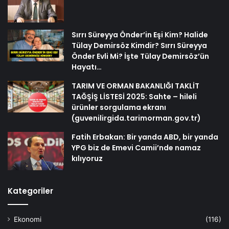
Sırrı Süreyya Önder’in Eşi Kim? Halide
Tülay Demirsöz Kimdir? Sırrı Süreyya
Önder Evli Mi? İşte Tülay Demirsöz’ün
Hayatı…
TARIM VE ORMAN BAKANLIĞI TAKLİT
TAĞŞİŞ LİSTESİ 2025: Sahte – hileli
ürünler sorgulama ekranı
(guvenilirgida.tarimorman.gov.tr)
Fatih Erbakan: Bir yanda ABD, bir yanda
YPG biz de Emevi Camii’nde namaz
kılıyoruz
Kategoriler
Ekonomi
(116)