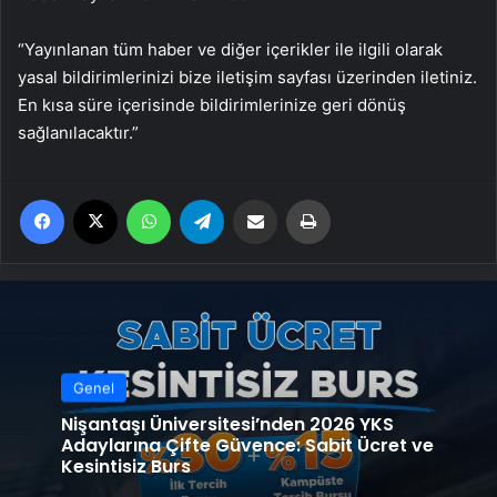
“Yayınlanan tüm haber ve diğer içerikler ile ilgili olarak
yasal bildirimlerinizi bize iletişim sayfası üzerinden iletiniz.
En kısa süre içerisinde bildirimlerinize geri dönüş
sağlanılacaktır.”
Facebook
X
WhatsApp
Telegram
Email'den paylaş
Yaz
Genel
Nişantaşı Üniversitesi’nden 2026 YKS
Adaylarına Çifte Güvence: Sabit Ücret ve
Kesintisiz Burs