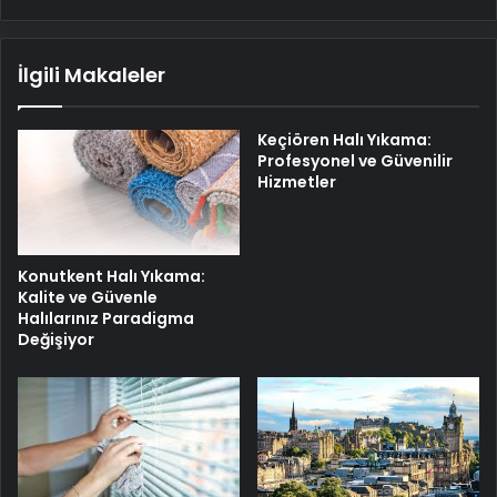
çeyrek
final
kupa
İlgili Makaleler
maçında!
Keçiören Halı Yıkama:
Profesyonel ve Güvenilir
Hizmetler
Konutkent Halı Yıkama:
Kalite ve Güvenle
Halılarınız Paradigma
Değişiyor