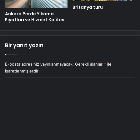
Britanya turu
Ankara Perde Yıkama
Fiyatları ve Hizmet Kalitesi
Bir yanıt yazın
E-posta adresiniz yayınlanmayacak.
Gerekli alanlar
*
ile
işaretlenmişlerdir
Y
o
r
u
m
*