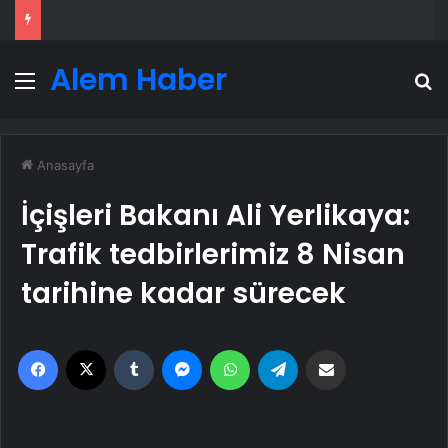
Alem Haber
Menü
A
Anasayfa
İçişleri Bakanı Ali Yerlikaya:
Trafik tedbirlerimiz 8 Nisan
tarihine kadar sürecek
Facebook
X
Tumblr
Messenger
WhatsApp
Telegram
Email'den paylaş