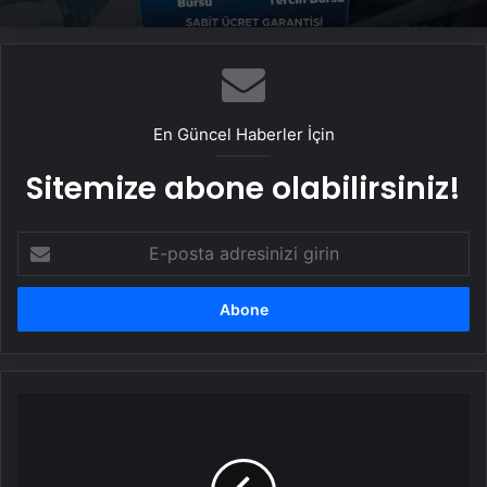
En Güncel Haberler İçin
Sitemize abone olabilirsiniz!
E-
posta
adresinizi
girin
Cumhurbaşkanı Erdoğan'dan
AK
Parti
Kocaeli