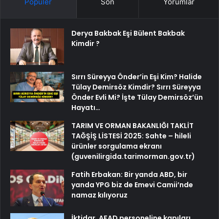
Popüler
Son
Yorumlar
Derya Bakbak Eşi Bülent Bakbak
Kimdir ?
Sırrı Süreyya Önder’in Eşi Kim? Halide
Tülay Demirsöz Kimdir? Sırrı Süreyya
Önder Evli Mi? İşte Tülay Demirsöz’ün
Hayatı…
TARIM VE ORMAN BAKANLIĞI TAKLİT
TAĞŞİŞ LİSTESİ 2025: Sahte – hileli
ürünler sorgulama ekranı
(guvenilirgida.tarimorman.gov.tr)
Fatih Erbakan: Bir yanda ABD, bir
yanda YPG biz de Emevi Camii’nde
namaz kılıyoruz
İktidar, AFAD personeline kapıları