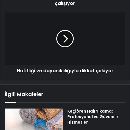
çalışıyor
Hafifliği
ve
dayanıklılığıyla
dikkat
çekiyor
Hafifliği ve dayanıklılığıyla dikkat çekiyor
İlgili Makaleler
Keçiören Halı Yıkama:
Profesyonel ve Güvenilir
Hizmetler