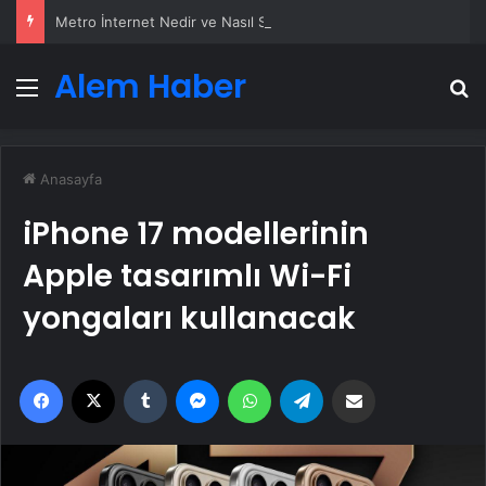
Metro İnternet Nedir ve Nasıl Seçilir
Alem Haber
Menü
A
Anasayfa
iPhone 17 modellerinin
Apple tasarımlı Wi-Fi
yongaları kullanacak
Facebook
X
Tumblr
Messenger
WhatsApp
Telegram
Email'den paylaş