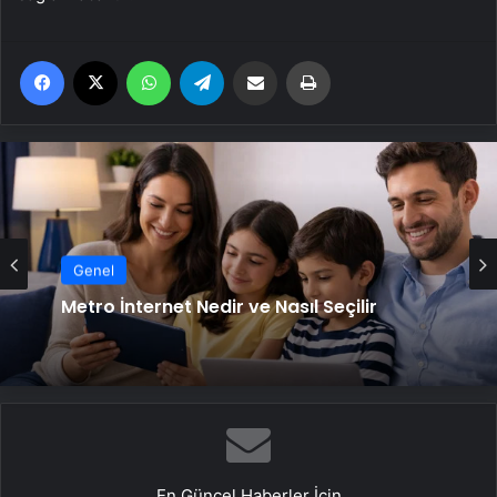
Facebook
X
WhatsApp
Telegram
Email'den paylaş
Yaz
Genel
Metro İnternet Nedir ve Nasıl Seçilir
En Güncel Haberler İçin