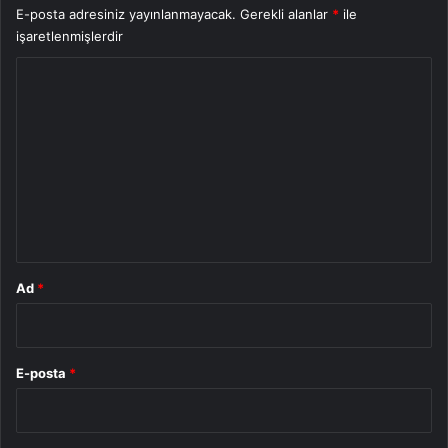
E-posta adresiniz yayınlanmayacak.
Gerekli alanlar
*
ile
işaretlenmişlerdir
Y
o
r
u
m
*
Ad
*
E-posta
*