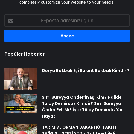
completely customize your website to your needs.
E-
posta
adresinizi
girin
Popüler Haberler
Derya Bakbak Eşi Bülent Bakbak Kimdir ?
Sırrı Süreyya Önder’in Eşi Kim? Halide
Tülay Demirsöz Kimdir? Sırrı Süreyya
Önder Evli Mi? İşte Tülay Demirsöz’ün
Hayatı…
TARIM VE ORMAN BAKANLIĞI TAKLİT
TAĞŞİŞ LİSTESİ 2025: Sahte – hileli