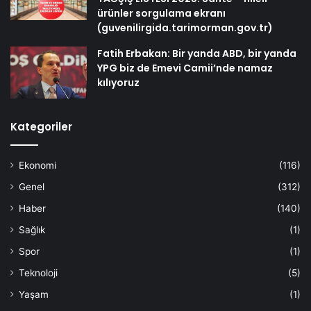
ürünler sorgulama ekranı
(guvenilirgida.tarimorman.gov.tr)
Fatih Erbakan: Bir yanda ABD, bir yanda
YPG biz de Emevi Camii’nde namaz
kılıyoruz
Kategoriler
Ekonomi
(116)
Genel
(312)
Haber
(140)
Sağlık
(1)
Spor
(1)
Teknoloji
(5)
Yaşam
(1)