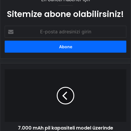
Sitemize abone olabilirsiniz!
E-
posta
adresinizi
girin
7.000
mAh
pil
kapasiteli
model
üzerinde
çalışıyor
7.000 mAh pil kapasiteli model üzerinde