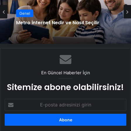
Genel
Metro İnternet Nedir ve Nasıl Seçilir
En Güncel Haberler İçin
Sitemize abone olabilirsiniz!
E-
posta
adresinizi
girin