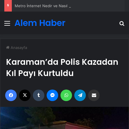
Metro İnternet Nedir ve Nasıl Seçilir
Alem Haber
Menü
A
Anasayfa
Karaman’da Polis Kazadan
Kıl Payı Kurtuldu
Facebook
X
Tumblr
Messenger
WhatsApp
Telegram
Email'den paylaş