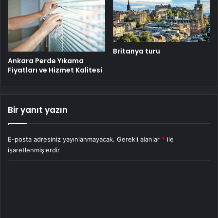
Britanya turu
Ankara Perde Yıkama
Fiyatları ve Hizmet Kalitesi
Bir yanıt yazın
E-posta adresiniz yayınlanmayacak.
Gerekli alanlar
*
ile
işaretlenmişlerdir
Y
o
r
u