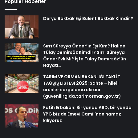
Popüler Haberler
Derya Bakbak Eşi Bülent Bakbak Kimdir ?
Sırrı Süreyya Önder’in Eşi Kim? Halide
Tülay Demirsöz Kimdir? Sırrı Süreyya
Önder Evli Mi? İşte Tülay Demirsöz’ün
Hayatı…
TARIM VE ORMAN BAKANLIĞI TAKLİT
TAĞŞİŞ LİSTESİ 2025: Sahte – hileli
ürünler sorgulama ekranı
(guvenilirgida.tarimorman.gov.tr)
Fatih Erbakan: Bir yanda ABD, bir yanda
YPG biz de Emevi Camii’nde namaz
kılıyoruz