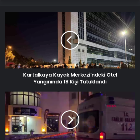
Kartalkaya
Kayak
Merkezi'ndeki
Otel
Yangınında
18
Kişi
Tutuklandı
Kartalkaya Kayak Merkezi'ndeki Otel
Yangınında 18 Kişi Tutuklandı
Düğün
Salonunda
Tartışma
Kanlı
Bitti:
2
Yaralı,