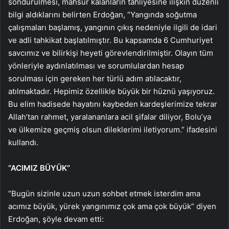
söndürülmesi, mahsur kalanların tahliyesine ilişkin düzenli
bilgi aldıklarını belirten Erdoğan, “Yangında soğutma
çalışmaları başlamış, yangının çıkış nedeniyle ilgili de idari
ve adli tahkikat başlatılmıştır. Bu kapsamda 6 Cumhuriyet
savcımız ve bilirkişi heyeti görevlendirilmiştir. Olayın tüm
yönleriyle aydınlatılması ve sorumlulardan hesap
sorulması için gereken her türlü adım atılacaktır,
atılmaktadır. Hepimiz özellikle büyük bir hüznü yaşıyoruz.
Bu elim hadisede hayatını kaybeden kardeşlerimize tekrar
Allah’tan rahmet, yaralananlara acil şifalar diliyor, Bolu’ya
ve ülkemize geçmiş olsun dileklerimi iletiyorum.” ifadesini
kullandı.
“ACIMIZ BÜYÜK”
“Bugün sizinle uzun uzun sohbet etmek isterdim ama
acımız büyük, yürek yangınımız çok ama çok büyük” diyen
Erdoğan, şöyle devam etti: