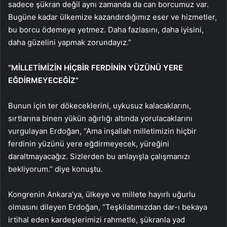
sadece şükran değil aynı zamanda da can borcumuz var.
Bugüne kadar ülkemize kazandırdığımız eser ve hizmetler,
bu borcu ödemeye yetmez. Daha fazlasını, daha iyisini,
daha güzelini yapmak zorundayız.”
“MİLLETİMİZİN HİÇBİR FERDİNİN YÜZÜNÜ YERE
EĞDİRMEYECEĞİZ”
Bunun için ter dökeceklerini, uykusuz kalacaklarını,
sırtlarına binen yükün ağırlığı altında yorulacaklarını
vurgulayan Erdoğan, “Ama inşallah milletimizin hiçbir
ferdinin yüzünü yere eğdirmeyecek, yüreğini
daraltmayacağız. Sizlerden bu anlayışla çalışmanızı
bekliyorum.” diye konuştu.
Kongrenin Ankara’ya, ülkeye ve millete hayırlı uğurlu
olmasını dileyen Erdoğan, “Teşkilatımızdan dar-ı bekaya
irtihal eden kardeşlerimizi rahmetle, şükranla yad