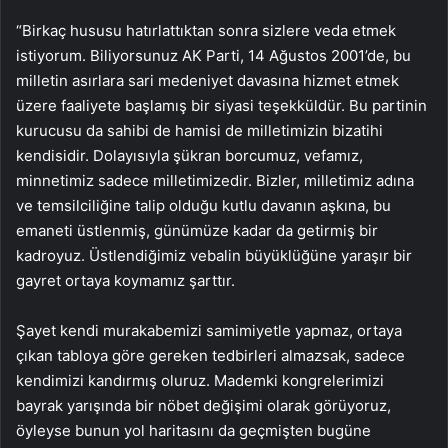
“Birkaç hususu hatırlattıktan sonra sizlere veda etmek
istiyorum. Biliyorsunuz AK Parti, 14 Ağustos 2001’de, bu
milletin asırlara sari medeniyet davasına hizmet etmek
üzere faaliyete başlamış bir siyasi teşekküldür. Bu partinin
kurucusu da sahibi de hamisi de milletimizin bizatihi
kendisidir. Dolayısıyla şükran borcumuz, vefamız,
minnetimiz sadece milletimizedir. Bizler, milletimiz adına
ve temsilciliğine talip olduğu kutlu davanın aşkına, bu
emaneti üstlenmiş, günümüze kadar da getirmiş bir
kadroyuz. Üstlendiğimiz vebalin büyüklüğüne yaraşır bir
gayret ortaya koymamız şarttır.
Şayet kendi murakabemizi samimiyetle yapmaz, ortaya
çıkan tabloya göre gereken tedbirleri almazsak, sadece
kendimizi kandırmış oluruz. Mademki kongrelerimizi
bayrak yarışında bir nöbet değişimi olarak görüyoruz,
öyleyse bunun yol haritasını da geçmişten bugüne