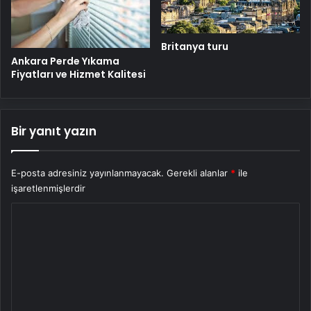
Britanya turu
Ankara Perde Yıkama
Fiyatları ve Hizmet Kalitesi
Bir yanıt yazın
E-posta adresiniz yayınlanmayacak.
Gerekli alanlar
*
ile
işaretlenmişlerdir
Y
o
r
u
m