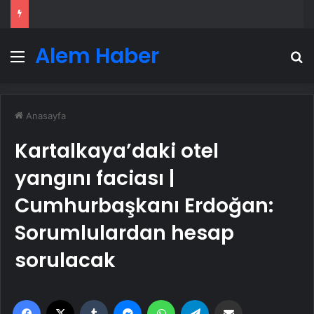
Alem Haber
Menü
A
Anasayfa
Kartalkaya’daki otel
yangını faciası |
Cumhurbaşkanı Erdoğan:
Sorumlulardan hesap
sorulacak
Facebook
X
Tumblr
Messenger
WhatsApp
Telegram
Email'den paylaş