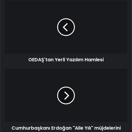
OEDAŞ'tan
Yerli
Yazılım
Hamlesi
OEDAŞ'tan Yerli Yazılım Hamlesi
Cumhurbaşkanı
Erdoğan
"Aile
Yılı"
müjdelerini
duyurdu:
81
ilde
faizsiz
Cumhurbaşkanı Erdoğan "Aile Yılı" müjdelerini
kredi,