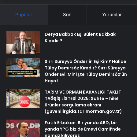
Popüler
Son
Yorumlar
Derya Bakbak Eşi Bülent Bakbak
Kimdir ?
Sırrı Süreyya Önder’in Eşi Kim? Halide
Tülay Demirsöz Kimdir? Sırrı Süreyya
Önder Evli Mi? İşte Tülay Demirsöz’ün
Hayatı…
TARIM VE ORMAN BAKANLIĞI TAKLİT
TAĞŞİŞ LİSTESİ 2025: Sahte – hileli
ürünler sorgulama ekranı
(guvenilirgida.tarimorman.gov.tr)
Fatih Erbakan: Bir yanda ABD, bir
yanda YPG biz de Emevi Camii’nde
namaz kılıyoruz