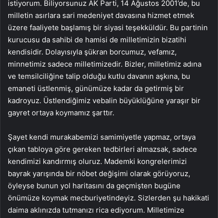
istiyorum. Biliyorsunuz AK Parti, 14 Ağustos 2001’de, bu
milletin asırlara sari medeniyet davasına hizmet etmek
üzere faaliyete başlamış bir siyasi teşekküldür. Bu partinin
kurucusu da sahibi de hamisi de milletimizin bizatihi
kendisidir. Dolayısıyla şükran borcumuz, vefamız,
minnetimiz sadece milletimizedir. Bizler, milletimiz adına
ve temsilciliğine talip olduğu kutlu davanın aşkına, bu
emaneti üstlenmiş, günümüze kadar da getirmiş bir
kadroyuz. Üstlendiğimiz vebalin büyüklüğüne yaraşır bir
gayret ortaya koymamız şarttır.
Şayet kendi murakabemizi samimiyetle yapmaz, ortaya
çıkan tabloya göre gereken tedbirleri almazsak, sadece
kendimizi kandırmış oluruz. Mademki kongrelerimizi
bayrak yarışında bir nöbet değişimi olarak görüyoruz,
öyleyse bunun yol haritasını da geçmişten bugüne
önümüze koymak mecburiyetindeyiz. Sizlerden şu hakikati
daima aklınızda tutmanızı rica ediyorum. Milletimize