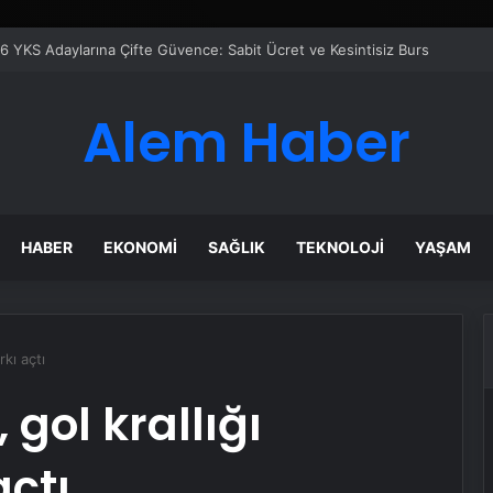
çilir
Alem Haber
HABER
EKONOMI
SAĞLIK
TEKNOLOJI
YAŞAM
rkı açtı
 gol krallığı
açtı