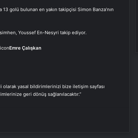
nda 13 golü bulunan en yakın takipçisi Simon Banza’nın
Zihnin Gizemli Sınırları ve Ötesi :
Nasılnedir.com
Osimhen, Youssef En-Nesyri takip ediyor.
Serjoy : Dijital Medya Ajansı, Google
Emre Çalışkan
Reklam Ajansı, SEO Ajansı ve Web
Tasarım Ajansı
UETDS Nedir ? Uetds.com İle Akıllı
Dijital Taşımacılık Yazılımı
i olarak yasal bildirimlerinizi bize iletişim sayfası
rimlerinize geri dönüş sağlanılacaktır.”
Ankara Yatak Yıkama ve Koltuk
Temizliği Hizmetleri
Batıkent Halı Yıkama: Profesyonel ve
Güvenilir Hizmetle Halılarınızı
Yenileyin