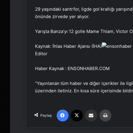
29 yaşındaki santrfor, ligde gol krallığı yarışı
önünde zirvede yer alıyor.
Yarışta Banza’yı 12 golle Mame Thiam, Victor 
Kaynak: İhlas Haber Ajansı (İHA)
Editor
Haber Kaynak : ENSONHABER.COM
“Yayınlanan tüm haber ve diğer içerikler ile ilgil
üzerinden iletiniz. En kısa süre içerisinde bildi
Facebook
X
Email'den paylaş
Yaz
Paylaş