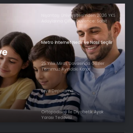
Nişantaşı Üniversitesi’nden 2026 YKS
Adaylarına Çifte Güvence: Sabit
Ücret ve Kesintisiz Burs
Metro İnternet Nedir ve Nasıl Seçilir
ve
25 Yıllık Miras Davasında Gözler
Temmuz Ayındaki Karar
Duruşmasına Çevrildi
Eşya Depolama
Ortopodoloji İle Diyabetik Ayak
Yarası Tedavisi