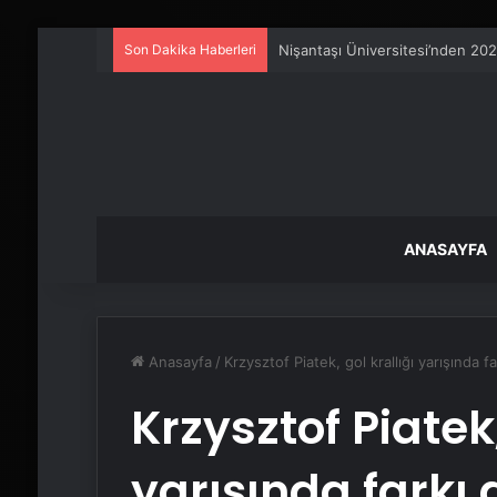
Son Dakika Haberleri
Metro İnternet Nedir ve Nasıl Se
ANASAYFA
Anasayfa
/
Krzysztof Piatek, gol krallığı yarışında fa
Krzysztof Piatek,
yarışında farkı 