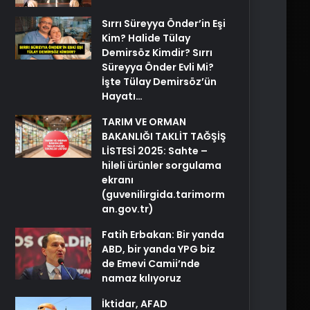
Sırrı Süreyya Önder’in Eşi
Kim? Halide Tülay
Demirsöz Kimdir? Sırrı
Süreyya Önder Evli Mi?
İşte Tülay Demirsöz’ün
Hayatı…
TARIM VE ORMAN
BAKANLIĞI TAKLİT TAĞŞİŞ
LİSTESİ 2025: Sahte –
hileli ürünler sorgulama
ekranı
(guvenilirgida.tarimorm
an.gov.tr)
Fatih Erbakan: Bir yanda
ABD, bir yanda YPG biz
de Emevi Camii’nde
namaz kılıyoruz
İktidar, AFAD