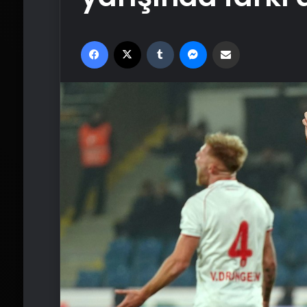
Facebook
X
Tumblr
Messenger
Email'den paylaş