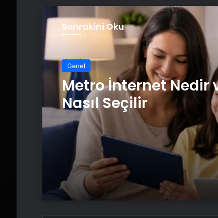
Sonrakini Oku
Genel
Metro İnternet Nedir 
Nasıl Seçilir