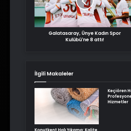
Kulübü'ne
8
attı!
Galatasaray, Ünye Kadın Spor
Kulübü'ne 8 attı!
İlgili Makaleler
Keçiören H
Profesyone
Hizmetler
Konutkent Halı Yıkama: Kalite