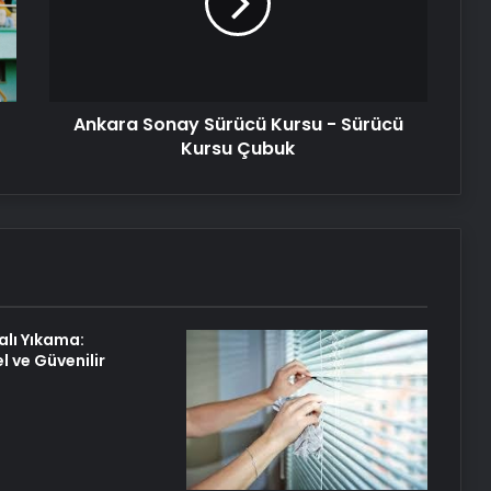
-
Nişantaşı Üniversitesi’nden 2026 YKS
Sürücü
Adaylarına Çifte Güvence: Sabit
Kursu
Ücret ve Kesintisiz Burs
Çubuk
Ankara Sonay Sürücü Kursu - Sürücü
Metro İnternet Nedir ve Nasıl Seçilir
Kursu Çubuk
25 Yıllık Miras Davasında Gözler
Temmuz Ayındaki Karar
Duruşmasına Çevrildi
Eşya Depolama
alı Yıkama:
l ve Güvenilir
Ortopodoloji İle Diyabetik Ayak
Yarası Tedavisi