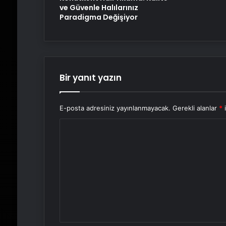
ve Güvenle Halılarınız
Paradigma Değişiyor
Bir yanıt yazın
E-posta adresiniz yayınlanmayacak.
Gerekli alanlar
*
i
Y
o
r
u
m
*