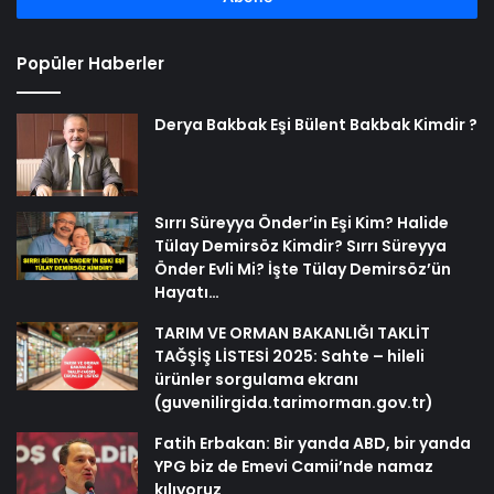
Popüler Haberler
Derya Bakbak Eşi Bülent Bakbak Kimdir ?
Sırrı Süreyya Önder’in Eşi Kim? Halide
Tülay Demirsöz Kimdir? Sırrı Süreyya
Önder Evli Mi? İşte Tülay Demirsöz’ün
Hayatı…
TARIM VE ORMAN BAKANLIĞI TAKLİT
TAĞŞİŞ LİSTESİ 2025: Sahte – hileli
ürünler sorgulama ekranı
(guvenilirgida.tarimorman.gov.tr)
Fatih Erbakan: Bir yanda ABD, bir yanda
YPG biz de Emevi Camii’nde namaz
kılıyoruz