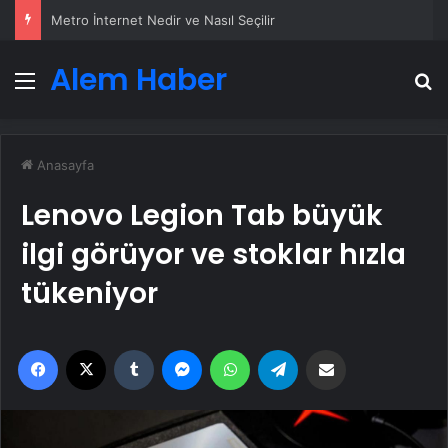
Metro İnternet Nedir ve Nasıl Seçilir
Alem Haber
Menü
A
Anasayfa
Lenovo Legion Tab büyük
ilgi görüyor ve stoklar hızla
tükeniyor
Facebook
X
Tumblr
Messenger
WhatsApp
Telegram
Email'den paylaş