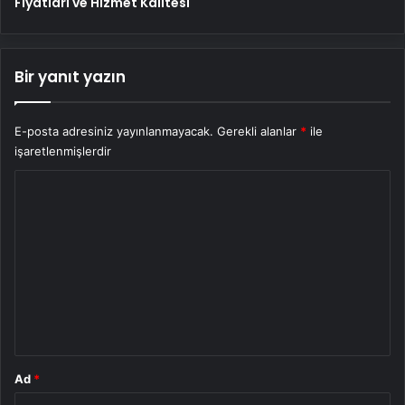
Fiyatları ve Hizmet Kalitesi
Bir yanıt yazın
E-posta adresiniz yayınlanmayacak.
Gerekli alanlar
*
ile
işaretlenmişlerdir
Y
o
r
u
m
*
Ad
*