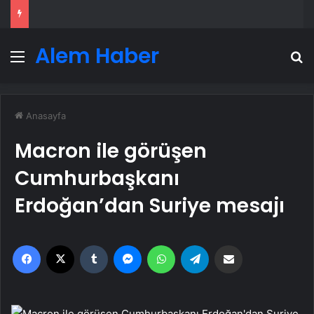
Alem Haber
Menü
A
Anasayfa
Macron ile görüşen
Cumhurbaşkanı
Erdoğan’dan Suriye mesajı
Facebook
X
Tumblr
Messenger
WhatsApp
Telegram
Email'den paylaş