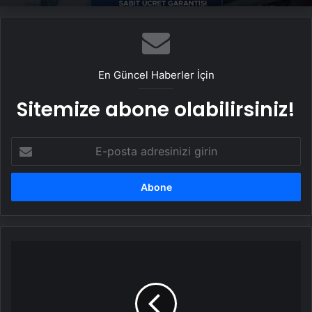
En Güncel Haberler İçin
Sitemize abone olabilirsiniz!
E-
posta
adresinizi
girin
Suriye
Savunma
Bakanı
Kasra:
Rus