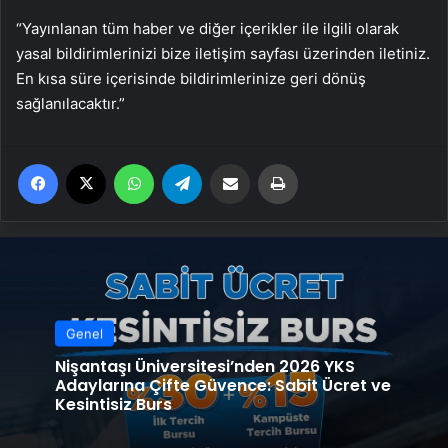
“Yayınlanan tüm haber ve diğer içerikler ile ilgili olarak
yasal bildirimlerinizi bize iletişim sayfası üzerinden iletiniz.
En kısa süre içerisinde bildirimlerinize geri dönüş
sağlanılacaktır.”
Facebook
X
WhatsApp
Telegram
Email'den paylaş
Yaz
Genel
Nişantaşı Üniversitesi’nden 2026 YKS
Adaylarına Çifte Güvence: Sabit Ücret ve
Kesintisiz Burs