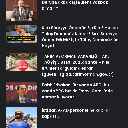
Derya Bakbak Eşi Bülent Bakbak
Kimdir ?
Sırrı Süreyya Önder’in Eşi Kim? Halide
Tülay Demirsöz Kimdir? Sırrı Süreyya
Önder Evli Mi? İşte Tülay Demirsöz’ün
Hayatı…
TARIM VE ORMAN BAKANLIĞI TAKLİT
TAĞŞİŞ LİSTESİ 2025: Sahte – hileli
ürünler sorgulama ekranı
(guvenilirgida.tarimorman.gov.tr)
Fatih Erbakan: Bir yanda ABD, bir
yanda YPG biz de Emevi Camii’nde
namaz kılıyoruz
İktidar, AFAD personeline kapıları
kapattı…