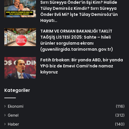
Sırrı Süreyya Önder’in Eşi Kim? Halide
Tülay Demirsöz Kimdir? Sırrı Süreyya
Önder Evli Mi? İşte Tülay Demirsöz’ün
Hayatı…
TARIM VE ORMAN BAKANLIĞI TAKLİT
TAĞŞİŞ LİSTESİ 2025: Sahte – hileli
ürünler sorgulama ekranı
(guvenilirgida.tarimorman.gov.tr)
Fatih Erbakan: Bir yanda ABD, bir yanda
YPG biz de Emevi Camii’nde namaz
kılıyoruz
Kategoriler
Ekonomi
(116)
Genel
(312)
Haber
(140)