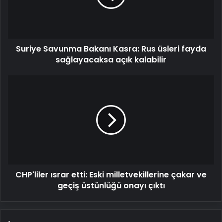
üsleri
fayda
sağlayacaksa
açık
Suriye Savunma Bakanı Kasra: Rus üsleri fayda
kalabilir
sağlayacaksa açık kalabilir
CHP'liler
ısrar
etti:
Eski
milletvekillerine
çakar
ve
geçiş
üstünlüğü
CHP'liler ısrar etti: Eski milletvekillerine çakar ve
onayı
çıktı
geçiş üstünlüğü onayı çıktı