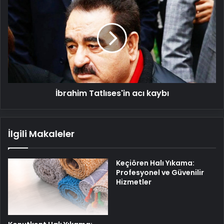
Tatlıses'in
acı
kaybı
İbrahim Tatlıses'in acı kaybı
İlgili Makaleler
Keçiören Halı Yıkama:
Profesyonel ve Güvenilir
Hizmetler