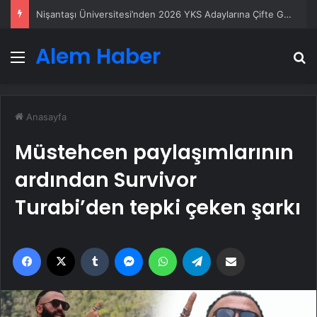
Metro İnternet Nedir ve Nasıl Seçilir
Alem Haber
Menü
A
Anasayfa
Müstehcen paylaşımlarının
ardından Survivor
Turabi’den tepki çeken şarkı
Facebook
X
Tumblr
Messenger
WhatsApp
Telegram
Email'den paylaş