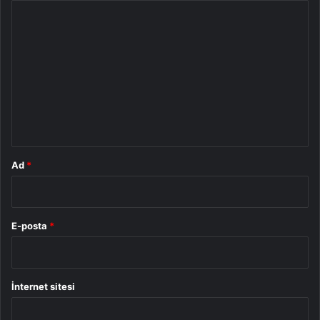
Y
o
r
u
m
*
Ad
*
E-posta
*
İnternet sitesi