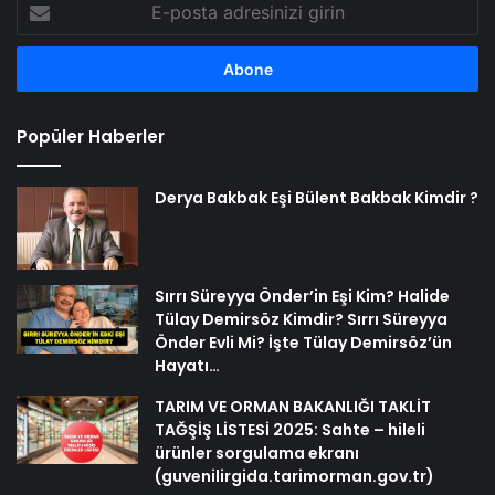
E-
posta
adresinizi
girin
Popüler Haberler
Derya Bakbak Eşi Bülent Bakbak Kimdir ?
Sırrı Süreyya Önder’in Eşi Kim? Halide
Tülay Demirsöz Kimdir? Sırrı Süreyya
Önder Evli Mi? İşte Tülay Demirsöz’ün
Hayatı…
TARIM VE ORMAN BAKANLIĞI TAKLİT
TAĞŞİŞ LİSTESİ 2025: Sahte – hileli
ürünler sorgulama ekranı
(guvenilirgida.tarimorman.gov.tr)