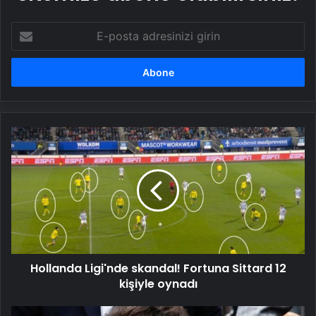
E-
posta
adresinizi
girin
Hollanda
Ligi'nde
skandal!
Fortuna
Sittard
12
kişiyle
oynadı
Hollanda Ligi'nde skandal! Fortuna Sittard 12
kişiyle oynadı
İbrahim