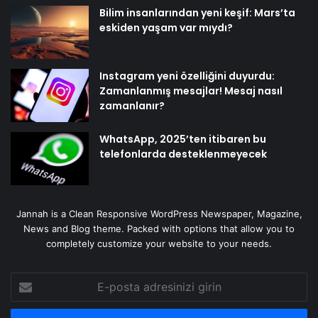
Bilim insanlarından yeni keşif: Mars’ta
eskiden yaşam var mıydı?
Instagram yeni özelliğini duyurdu:
Zamanlanmış mesajlar! Mesaj nasıl
zamanlanır?
WhatsApp, 2025’ten itibaren bu
telefonlarda desteklenmeyecek
Jannah is a Clean Responsive WordPress Newspaper, Magazine,
News and Blog theme. Packed with options that allow you to
completely customize your website to your needs.
E-
posta
adresinizi