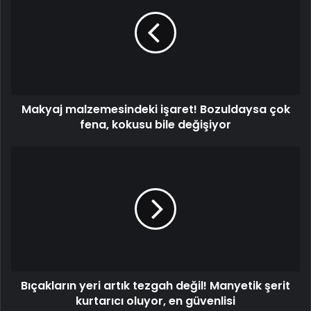
işaret!
Bozuldaysa
çok
fena,
kokusu
bile
değişiyor
Makyaj malzemesindeki işaret! Bozuldaysa çok
fena, kokusu bile değişiyor
Bıçakların
yeri
artık
tezgah
değil!
Manyetik
şerit
kurtarıcı
oluyor,
Bıçakların yeri artık tezgah değil! Manyetik şerit
en
güvenlisi
kurtarıcı oluyor, en güvenlisi