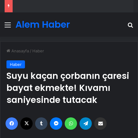
Alem Haber
Menü
A
Anasayfa
/
Haber
Haber
Suyu kaçan çorbanın çaresi
bayat ekmekte! Kıvamı
saniyesinde tutacak
Facebook
X
Tumblr
Messenger
WhatsApp
Telegram
Email'den paylaş