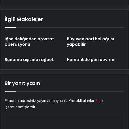
İlgili Makaleler
İğne deliğinden prostat
Büyüyen aortbel ağrısı
operasyonu
yapabilir
Bunama aşısına rağbet
Hemofilide gen devrimi
Bir yanıt yazın
E-posta adresiniz yayınlanmayacak.
Gerekli alanlar
*
ile
işaretlenmişlerdir
Y
o