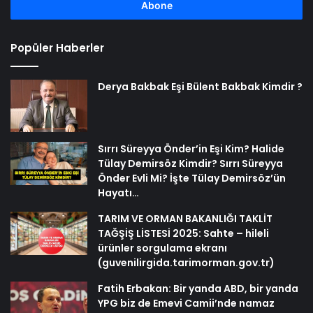
girin
Popüler Haberler
Derya Bakbak Eşi Bülent Bakbak Kimdir ?
Sırrı Süreyya Önder’in Eşi Kim? Halide
Tülay Demirsöz Kimdir? Sırrı Süreyya
Önder Evli Mi? İşte Tülay Demirsöz’ün
Hayatı…
TARIM VE ORMAN BAKANLIĞI TAKLİT
TAĞŞİŞ LİSTESİ 2025: Sahte – hileli
ürünler sorgulama ekranı
(guvenilirgida.tarimorman.gov.tr)
Fatih Erbakan: Bir yanda ABD, bir yanda
YPG biz de Emevi Camii’nde namaz