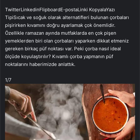
Twitter
Linkedin
Flipboard
E-posta
Linki Kopyala
Yazı
Tipi
Sıcak ve soğuk olarak alternatifleri bulunan çorbaları
pişirirken kıvamını doğru ayarlamak çok önemlidir.
Özellikle ramazan ayında mutfaklarda en çok pişen
yemeklerden biri olan çorbaları yaparken dikkat etmeniz
gereken birkaç püf noktası var. Peki çorba nasıl ideal
ölçüde koyulaştırılır? Kıvamlı çorba yapmanın püf
noktalarını haberimizde anlattık.
1
/7