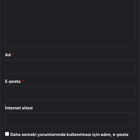
r
u
m
*
Ad
*
E-posta
*
İnternet sitesi
Daha sonraki yorumlarımda kullanılması için adım, e-posta