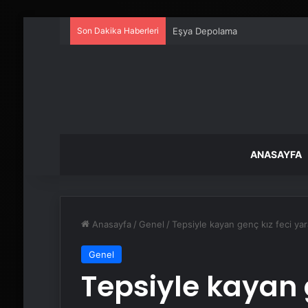
Son Dakika Haberleri
Eşya Depolama
ANASAYFA
Anasayfa
/
Genel
/
Tepsiyle kayan genç kız feci yar
Genel
Tepsiyle kayan 