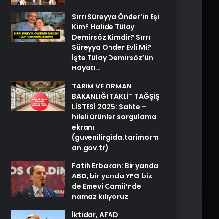
Sırrı Süreyya Önder’in Eşi
Kim? Halide Tülay
Demirsöz Kimdir? Sırrı
Süreyya Önder Evli Mi?
İşte Tülay Demirsöz’ün
Hayatı…
TARIM VE ORMAN
BAKANLIĞI TAKLİT TAĞŞİŞ
LİSTESİ 2025: Sahte –
hileli ürünler sorgulama
ekranı
(guvenilirgida.tarimorm
an.gov.tr)
Fatih Erbakan: Bir yanda
ABD, bir yanda YPG biz
de Emevi Camii’nde
namaz kılıyoruz
İktidar, AFAD