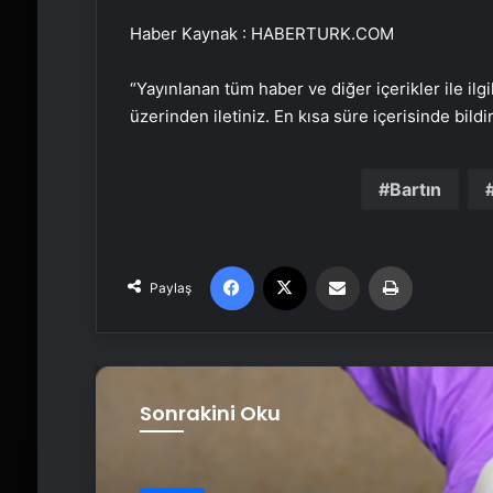
Haber Kaynak : HABERTURK.COM
“Yayınlanan tüm haber ve diğer içerikler ile ilgil
üzerinden iletiniz. En kısa süre içerisinde bildi
Bartın
Facebook
X
Email'den paylaş
Yaz
Paylaş
Sonrakini Oku