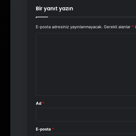
Bir yanıt yazın
E-posta adresiniz yayınlanmayacak.
Gerekli alanlar
*
i
Y
o
r
u
m
*
Ad
*
E-posta
*