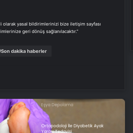
Batıkent Halı Yıkama: Profesyonel ve
Güvenilir Hizmetle Halılarınızı
Yenileyin
i olarak yasal bildirimlerinizi bize iletişim sayfası
Nişantaşı Üniversitesi’nden 2026 YKS
rimlerinize geri dönüş sağlanılacaktır.”
Adaylarına Çifte Güvence: Sabit
Ücret ve Kesintisiz Burs
Son dakika haberler
Metro İnternet Nedir ve Nasıl Seçilir
25 Yıllık Miras Davasında Gözler
Temmuz Ayındaki Karar
Duruşmasına Çevrildi
Eşya Depolama
Ortopodoloji İle Diyabetik Ayak
Yarası Tedavisi