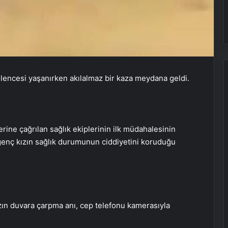
Zihnin Gizemli Sınırları ve Ötesi :
Nasılnedir.com
lencesi yaşanırken akılalmaz bir kaza meydana geldi.
Serjoy : Dijital Medya Ajansı, Google
Reklam Ajansı, SEO Ajansı ve Web
Tasarım Ajansı
erine çağrılan sağlık ekiplerinin ilk müdahalesinin
UETDS Nedir ? Uetds.com İle Akıllı
 genç kızın sağlık durumunun ciddiyetini koruduğu
Dijital Taşımacılık Yazılımı
Ankara Yatak Yıkama ve Koltuk
Temizliği Hizmetleri
zın duvara çarpma anı, cep telefonu kamerasıyla