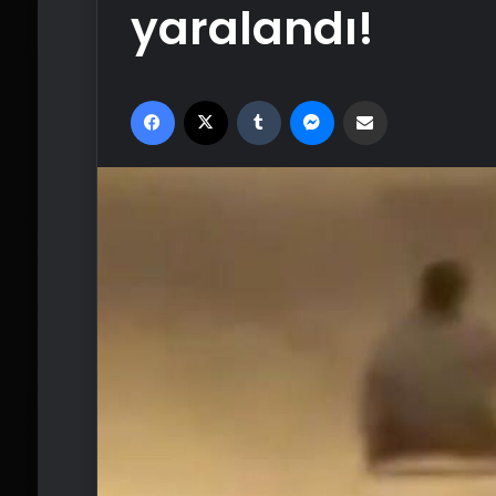
yaralandı!
Facebook
X
Tumblr
Messenger
Email'den paylaş