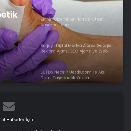
betik
Zihnin Gizemli Sınırları ve Ötesi :
Nasılnedir.com
Serjoy : Dijital Medya Ajansı, Google
Reklam Ajansı, SEO Ajansı ve Web
Tasarım Ajansı
UETDS Nedir ? Uetds.com İle Akıllı
Dijital Taşımacılık Yazılımı
Ankara Yatak Yıkama ve Koltuk
Temizliği Hizmetleri
el Haberler İçin
Batıkent Halı Yıkama: Profesyonel ve
Güvenilir Hizmetle Halılarınızı