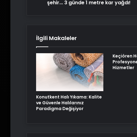
kar
şehir... 3 günde 1 metre kar yağdı!
yağdı!
İlgili Makaleler
Keçiören H
Profesyone
Hizmetler
Konutkent Halı Yıkama: Kalite
ve Güvenle Halılarınız
Paradigma Değişiyor