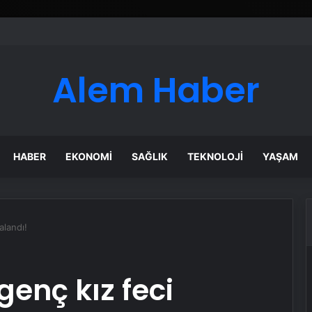
Alem Haber
HABER
EKONOMI
SAĞLIK
TEKNOLOJI
YAŞAM
alandı!
genç kız feci