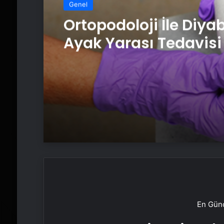
Genel
Ortopodoloji İle Diya
Ayak Yarası Tedavisi
En Günc