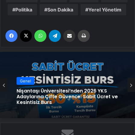
Politika
Son Dakika
Yerel Yönetim
Facebook
X
WhatsApp
Telegram
Email'den paylaş
Yaz
Genel
Nişantaşı Üniversitesi’nden 2026 YKS
Adaylarına Çifte Güvence: Sabit Ücret ve
Kesintisiz Burs