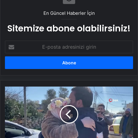
En Güncel Haberler İçin
Sitemize abone olabilirsiniz!
E-
posta
adresinizi
girin
Cenin
Amro
Ailesine
Kavuştu