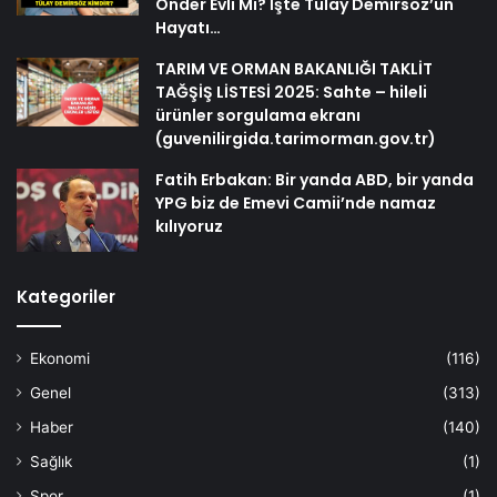
Önder Evli Mi? İşte Tülay Demirsöz’ün
Hayatı…
TARIM VE ORMAN BAKANLIĞI TAKLİT
TAĞŞİŞ LİSTESİ 2025: Sahte – hileli
ürünler sorgulama ekranı
(guvenilirgida.tarimorman.gov.tr)
Fatih Erbakan: Bir yanda ABD, bir yanda
YPG biz de Emevi Camii’nde namaz
kılıyoruz
Kategoriler
Ekonomi
(116)
Genel
(313)
Haber
(140)
Sağlık
(1)
Spor
(1)