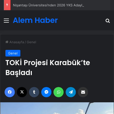
Nişantaşı Üniversitesi’nden 2026 YKS Adaylarına Çifte Güvence: Sabit Ücret ve Kesintisiz Burs
Alem Haber
Menü
A
Anasayfa
/
Genel
Genel
TOKİ Projesi Karabük’te
Başladı
Facebook
X
Tumblr
Messenger
WhatsApp
Telegram
Email'den paylaş