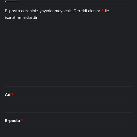
E-posta adresiniz yayınlanmayacak.
Gerekli alanlar
*
ile
işaretlenmişlerdir
Y
o
r
u
m
*
Ad
*
E-posta
*