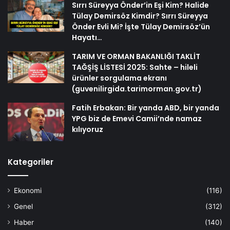
Sırrı Süreyya Önder’in Eşi Kim? Halide
Tülay Demirsöz Kimdir? Sırrı Süreyya
Önder Evli Mi? İşte Tülay Demirsöz’ün
Hayatı…
TARIM VE ORMAN BAKANLIĞI TAKLİT
TAĞŞİŞ LİSTESİ 2025: Sahte – hileli
ürünler sorgulama ekranı
(guvenilirgida.tarimorman.gov.tr)
Fatih Erbakan: Bir yanda ABD, bir yanda
YPG biz de Emevi Camii’nde namaz
kılıyoruz
Kategoriler
Ekonomi
(116)
Genel
(312)
Haber
(140)