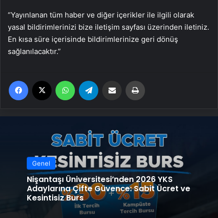
“Yayınlanan tüm haber ve diğer içerikler ile ilgili olarak
yasal bildirimlerinizi bize iletişim sayfası üzerinden iletiniz.
En kısa süre içerisinde bildirimlerinize geri dönüş
sağlanılacaktır.”
Facebook
X
WhatsApp
Telegram
Email'den paylaş
Yaz
Genel
Nişantaşı Üniversitesi’nden 2026 YKS
Adaylarına Çifte Güvence: Sabit Ücret ve
Kesintisiz Burs