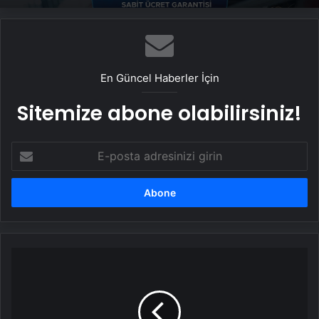
En Güncel Haberler İçin
Sitemize abone olabilirsiniz!
E-
posta
adresinizi
girin
iPhone
kullanıcılarına
kritik
uyarı:
Güvenliğiniz