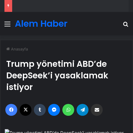
Alem Haber
Menü
A
Anasayfa
Trump yönetimi ABD’de
DeepSeek’i yasaklamak
istiyor
Facebook
X
Tumblr
Messenger
WhatsApp
Telegram
Email'den paylaş