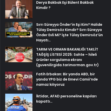
Derya Bakbak Eşi Bülent Bakbak
Kimdir ?
Sırrı Süreyya Önder’in Eşi Kim? Halide
Tülay Demirsöz Kimdir? Sırrı Süreyya
Önder Evli Mi? İşte Tülay Demirsöz’ün
Hayatı…
TARIM VE ORMAN BAKANLIĞI TAKLİT
TAĞŞİŞ LİSTESİ 2025: Sahte – hileli
ürünler sorgulama ekranı
(guvenilirgida.tarimorman.gov.tr)
Fatih Erbakan: Bir yanda ABD, bir
yanda YPG biz de Emevi Camii’nde
namaz kılıyoruz
İktidar, AFAD personeline kapıları
kapattı…