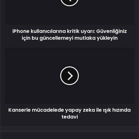
için
bu
güncellemeyi
mutlaka
iPhone kullanıcılarına kritik uyarı: Güvenliğiniz
yükleyin
için bu güncellemeyi mutlaka yükleyin
Kanserle
mücadelede
yapay
zeka
ile
ışık
hızında
tedavi
Kanserle mücadelede yapay zeka ile ışık hızında
tedavi