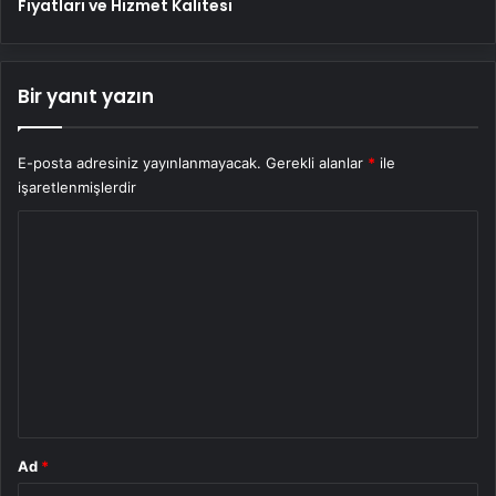
Fiyatları ve Hizmet Kalitesi
Bir yanıt yazın
E-posta adresiniz yayınlanmayacak.
Gerekli alanlar
*
ile
işaretlenmişlerdir
Y
o
r
u
m
*
Ad
*