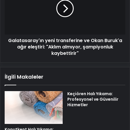
ve
Okan
Buruk'a
ağır
eleştiri:
"Aklım
Galatasaray'ın yeni transferine ve Okan Buruk'a
almıyor,
şampiyonluk
ağır eleştiri: "Aklım almıyor, şampiyonluk
kaybettirir"
kaybettirir"
İlgili Makaleler
Keçiören Halı Yıkama:
Profesyonel ve Güvenilir
Hizmetler
Konutkent Halı Yıkama: