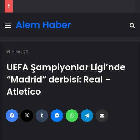
Alem Haber
Menü
A
Anasayfa
UEFA Şampiyonlar Ligi’nde
“Madrid” derbisi: Real –
Atletico
Facebook
X
Tumblr
Messenger
WhatsApp
Telegram
Email'den paylaş