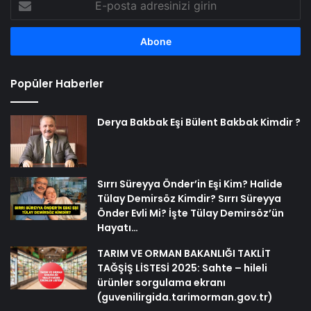
posta
adresinizi
girin
Popüler Haberler
Derya Bakbak Eşi Bülent Bakbak Kimdir ?
Sırrı Süreyya Önder’in Eşi Kim? Halide
Tülay Demirsöz Kimdir? Sırrı Süreyya
Önder Evli Mi? İşte Tülay Demirsöz’ün
Hayatı…
TARIM VE ORMAN BAKANLIĞI TAKLİT
TAĞŞİŞ LİSTESİ 2025: Sahte – hileli
ürünler sorgulama ekranı
(guvenilirgida.tarimorman.gov.tr)