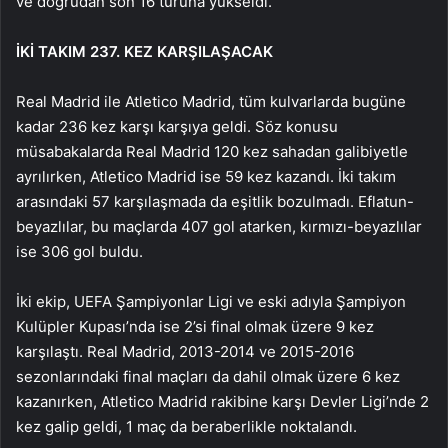
ve doğrudan son 16 turuna yükseldi.
İKİ TAKIM 237. KEZ KARŞILAŞACAK
Real Madrid ile Atletico Madrid, tüm kulvarlarda bugüne
kadar 236 kez karşı karşıya geldi. Söz konusu
müsabakalarda Real Madrid 120 kez sahadan galibiyetle
ayrılırken, Atletico Madrid ise 59 kez kazandı. İki takım
arasındaki 57 karşılaşmada da eşitlik bozulmadı. Eflatun-
beyazlılar, bu maçlarda 407 gol atarken, kırmızı-beyazlılar
ise 306 gol buldu.
İki ekip, UEFA Şampiyonlar Ligi ve eski adıyla Şampiyon
Kulüpler Kupası’nda ise 2’si final olmak üzere 9 kez
karşılaştı. Real Madrid, 2013-2014 ve 2015-2016
sezonlarındaki final maçları da dahil olmak üzere 6 kez
kazanırken, Atletico Madrid rakibine karşı Devler Ligi’nde 2
kez galip geldi, 1 maç da beraberlikle noktalandı.