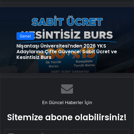
Genel
Nişantaşı Üniversitesi’nden 2026 YKS
Adaylarına Çifte Güvence: Sabit Ücret ve
Kesintisiz Burs
En Güncel Haberler İçin
Sitemize abone olabilirsiniz!
E-