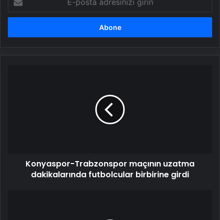
posta
adresinizi
girin
Konyaspor-
Trabzonspor
maçının
uzatma
dakikalarında
futbolcular
birbirine
girdi
Konyaspor-Trabzonspor maçının uzatma
dakikalarında futbolcular birbirine girdi
Galatasaray'ın
yeni
transferine