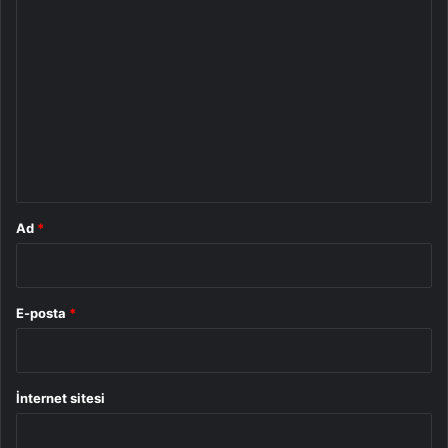
Y
o
r
u
m
*
Ad
*
E-posta
*
İnternet sitesi