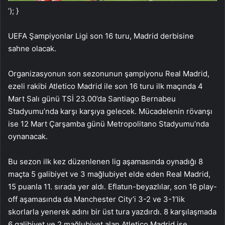
‘); }
UEFA Şampiyonlar Ligi son 16 turu, Madrid derbisine
sahne olacak.
Organizasyonun son sezonunun şampiyonu Real Madrid,
ezeli rakibi Atletico Madrid ile son 16 turu ilk maçında 4
Mart Salı günü TSİ 23.00’da Santiago Bernabeu
Stadyumu’nda karşı karşıya gelecek. Mücadelenin rövanşı
ise 12 Mart Çarşamba günü Metropolitano Stadyumu’nda
oynanacak.
Bu sezon ilk kez düzenlenen lig aşamasında oynadığı 8
maçta 5 galibiyet ve 3 mağlubiyet elde eden Real Madrid,
15 puanla 11. sırada yer aldı. Eflatun-beyazlılar, son 16 play-
off aşamasında da Manchester City’i 3-2 ve 3-1’lik
skorlarla yenerek adını bir üst tura yazdırdı. 8 karşılaşmada
6 galibiyet ve 2 mağlubiyet alan Atletico Madrid ise