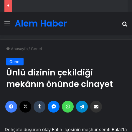
Alem Haber
Menü
A
Anasayfa
/
Genel
Genel
Ünlü dizinin çekildiği
mekânın önünde cinayet
Facebook
X
Tumblr
Messenger
WhatsApp
Telegram
Email'den paylaş
Dehşete düşüren olay Fatih ilçesinin meşhur semti Balat’ta