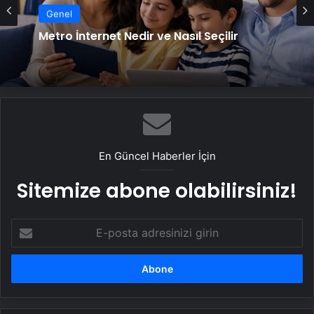
Genel
Metro İnternet Nedir ve Nasıl Seçilir
En Güncel Haberler İçin
Sitemize abone olabilirsiniz!
E-
posta
adresinizi
girin