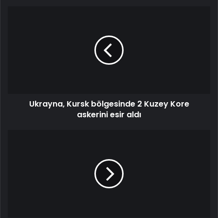
Ukrayna,
Kursk
bölgesinde
2
Kuzey
Kore
askerini
esir
aldı
Ukrayna, Kursk bölgesinde 2 Kuzey Kore
askerini esir aldı
Bakan
Memişoğlu:
Şırnak
doğurganlık
konusunda
Türkiye'ye
örnek
olan
bir