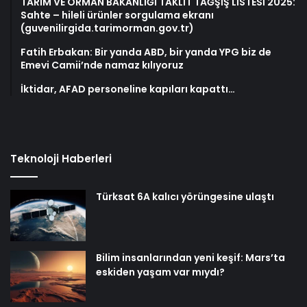
TARIM VE ORMAN BAKANLIĞI TAKLİT TAĞŞİŞ LİSTESİ 2025:
Sahte – hileli ürünler sorgulama ekranı
(guvenilirgida.tarimorman.gov.tr)
Fatih Erbakan: Bir yanda ABD, bir yanda YPG biz de
Emevi Camii’nde namaz kılıyoruz
İktidar, AFAD personeline kapıları kapattı…
Teknoloji Haberleri
Türksat 6A kalıcı yörüngesine ulaştı
Bilim insanlarından yeni keşif: Mars’ta
eskiden yaşam var mıydı?