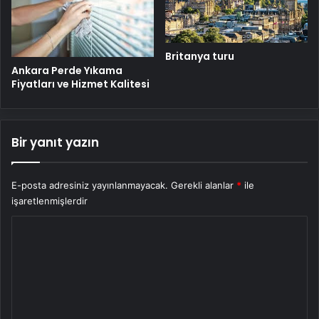
Britanya turu
Ankara Perde Yıkama
Fiyatları ve Hizmet Kalitesi
Bir yanıt yazın
E-posta adresiniz yayınlanmayacak.
Gerekli alanlar
*
ile
işaretlenmişlerdir
Y
o
r
u
m