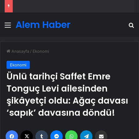
Alem Haber
Menü
A
Anasayfa
/
Ekonomi
Ekonomi
Ünlü tarihçi Saffet Emre
Tonguç Levi ailesinden
şikâyetçi oldu: Ağaç davası
‘sapık’ davasına döndü!
Facebook
X
Tumblr
Messenger
WhatsApp
Telegram
Email'den paylaş