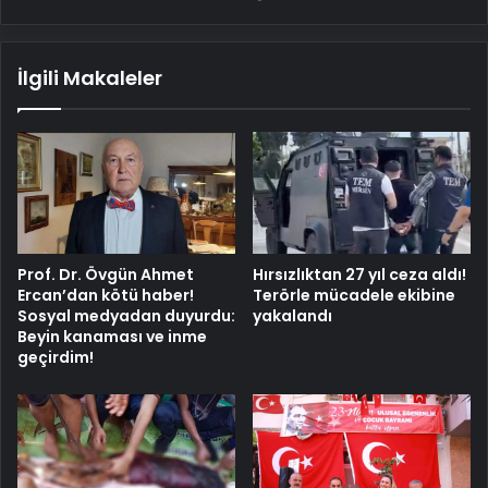
karşısına
çıkacak
İlgili Makaleler
Prof. Dr. Övgün Ahmet
Hırsızlıktan 27 yıl ceza aldı!
Ercan’dan kötü haber!
Terörle mücadele ekibine
Sosyal medyadan duyurdu:
yakalandı
Beyin kanaması ve inme
geçirdim!