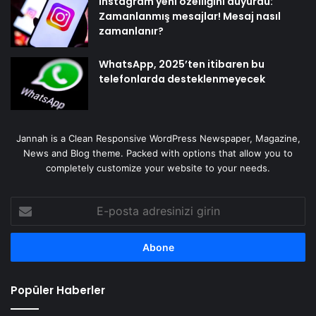
Instagram yeni özelliğini duyurdu:
Zamanlanmış mesajlar! Mesaj nasıl
zamanlanır?
WhatsApp, 2025’ten itibaren bu
telefonlarda desteklenmeyecek
Jannah is a Clean Responsive WordPress Newspaper, Magazine,
News and Blog theme. Packed with options that allow you to
completely customize your website to your needs.
E-
posta
adresinizi
girin
Popüler Haberler