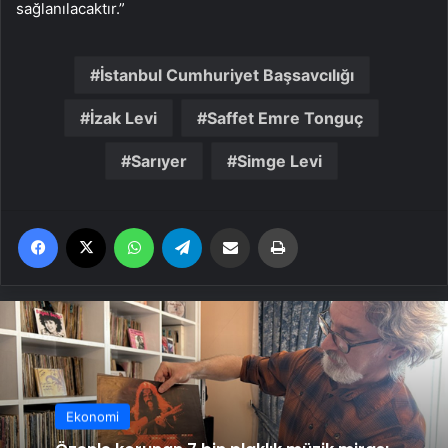
sağlanılacaktır.”
İstanbul Cumhuriyet Başsavcılığı
İzak Levi
Saffet Emre Tonguç
Sarıyer
Simge Levi
Facebook
X
WhatsApp
Telegram
Email'den paylaş
Yaz
Ekonomi