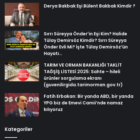
Derya Bakbak Eşi Bülent Bakbak Kimdir ?
Sırrı Süreyya Önder’in Eşi Kim? Halide
Tülay Demirsöz Kimdir? Sırrı Süreyya
Önder Evli Mi? İşte Tülay Demirsöz’ün
Hayatı…
TARIM VE ORMAN BAKANLIĞI TAKLİT
TAĞŞİŞ LİSTESİ 2025: Sahte – hileli
ürünler sorgulama ekranı
(guvenilirgida.tarimorman.gov.tr)
Fatih Erbakan: Bir yanda ABD, bir yanda
YPG biz de Emevi Camii’nde namaz
kılıyoruz
Kategoriler