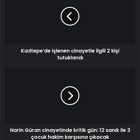
cinayetle
ilgili
2
kişi
tutuklandı
Kızıltepe’de işlenen cinayetle ilgili 2 kişi
tutuklandı
Narin
Güran
cinayetinde
kritik
gün:
12
sanık
ile
3
Narin Güran cinayetinde kritik gün: 12 sanık ile 3
çocuk
hakim
çocuk hakim karşısına çıkacak