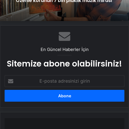
Özenle korunan 7 bin plaklık müzik mirası
En Güncel Haberler İçin
Sitemize abone olabilirsiniz!
E-
posta
adresinizi
girin
Kızıltepe’de
işlenen