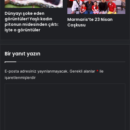
Dünyayı şoke eden
görüntüler! Yaşlı kadın
Marmaris’te 23 Nisan
pitonun midesinden çıktı:
Coşkusu
İşte o görüntüler
Bir yanıt yazın
E-posta adresiniz yayınlanmayacak.
Gerekli alanlar
*
ile
işaretlenmişlerdir
Y
o
r
u
m