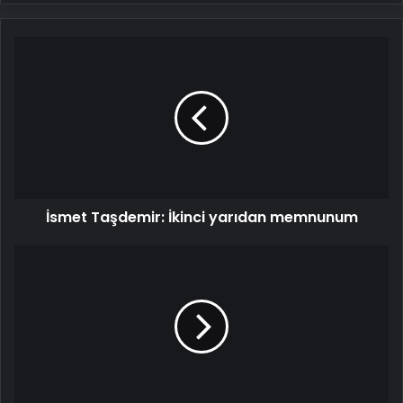
İsmet
Taşdemir:
İkinci
yarıdan
memnunum
İsmet Taşdemir: İkinci yarıdan memnunum
Efeler
Belediyesi’nden
Ramazan
Dayanışması:
5
Bin
Vatandaş
İftarda