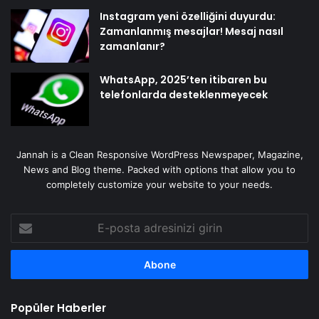
Instagram yeni özelliğini duyurdu:
Zamanlanmış mesajlar! Mesaj nasıl
zamanlanır?
WhatsApp, 2025’ten itibaren bu
telefonlarda desteklenmeyecek
Jannah is a Clean Responsive WordPress Newspaper, Magazine,
News and Blog theme. Packed with options that allow you to
completely customize your website to your needs.
E-
posta
adresinizi
girin
Popüler Haberler