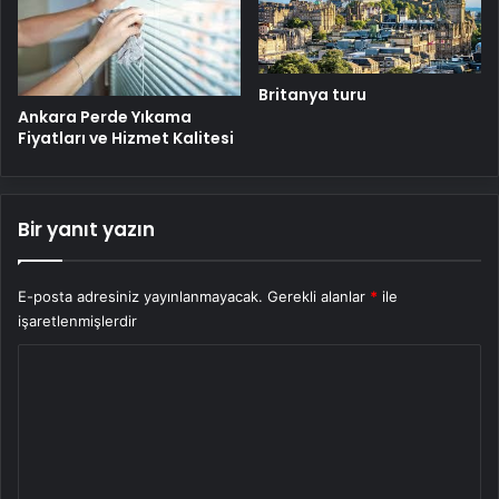
Britanya turu
Ankara Perde Yıkama
Fiyatları ve Hizmet Kalitesi
Bir yanıt yazın
E-posta adresiniz yayınlanmayacak.
Gerekli alanlar
*
ile
işaretlenmişlerdir
Y
o
r
u
m