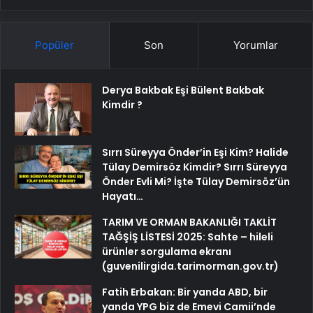
Popüler
Son
Yorumlar
Derya Bakbak Eşi Bülent Bakbak
Kimdir ?
Sırrı Süreyya Önder’in Eşi Kim? Halide
Tülay Demirsöz Kimdir? Sırrı Süreyya
Önder Evli Mi? İşte Tülay Demirsöz’ün
Hayatı…
TARIM VE ORMAN BAKANLIĞI TAKLİT
TAĞŞİŞ LİSTESİ 2025: Sahte – hileli
ürünler sorgulama ekranı
(guvenilirgida.tarimorman.gov.tr)
Fatih Erbakan: Bir yanda ABD, bir
yanda YPG biz de Emevi Camii’nde