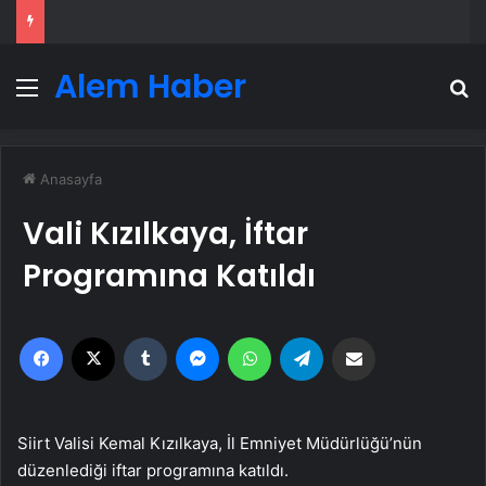
Alem Haber
Menü
A
Anasayfa
Vali Kızılkaya, İftar
Programına Katıldı
Facebook
X
Tumblr
Messenger
WhatsApp
Telegram
Email'den paylaş
Siirt Valisi Kemal Kızılkaya, İl Emniyet Müdürlüğü’nün
düzenlediği iftar programına katıldı.