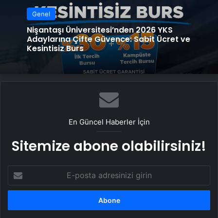
Genel
Nişantaşı Üniversitesi’nden 2026 YKS
Adaylarına Çifte Güvence: Sabit Ücret ve
Kesintisiz Burs
En Güncel Haberler İçin
Sitemize abone olabilirsiniz!
E-
posta
adresinizi
girin