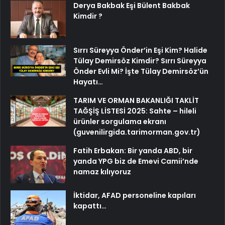
Derya Bakbak Eşi Bülent Bakbak
Kimdir ?
Sırrı Süreyya Önder’in Eşi Kim? Halide
Tülay Demirsöz Kimdir? Sırrı Süreyya
Önder Evli Mi? İşte Tülay Demirsöz’ün
Hayatı…
TARIM VE ORMAN BAKANLIĞI TAKLİT
TAĞŞİŞ LİSTESİ 2025: Sahte – hileli
ürünler sorgulama ekranı
(guvenilirgida.tarimorman.gov.tr)
Fatih Erbakan: Bir yanda ABD, bir
yanda YPG biz de Emevi Camii’nde
namaz kılıyoruz
İktidar, AFAD personeline kapıları
kapattı…