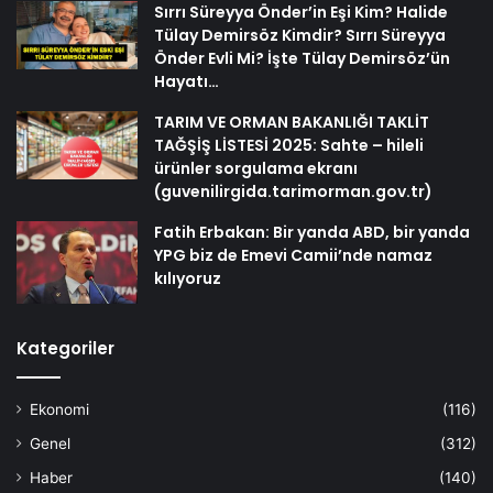
Sırrı Süreyya Önder’in Eşi Kim? Halide
Tülay Demirsöz Kimdir? Sırrı Süreyya
Önder Evli Mi? İşte Tülay Demirsöz’ün
Hayatı…
TARIM VE ORMAN BAKANLIĞI TAKLİT
TAĞŞİŞ LİSTESİ 2025: Sahte – hileli
ürünler sorgulama ekranı
(guvenilirgida.tarimorman.gov.tr)
Fatih Erbakan: Bir yanda ABD, bir yanda
YPG biz de Emevi Camii’nde namaz
kılıyoruz
Kategoriler
Ekonomi
(116)
Genel
(312)
Haber
(140)