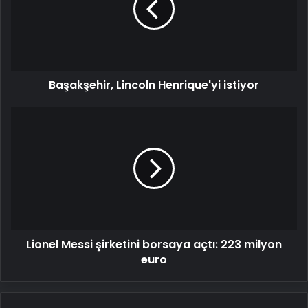
Başakşehir, Lincoln Henrique'yi istiyor
Lionel
Messi
şirketini
borsaya
açtı:
223
milyon
euro
Lionel Messi şirketini borsaya açtı: 223 milyon
euro