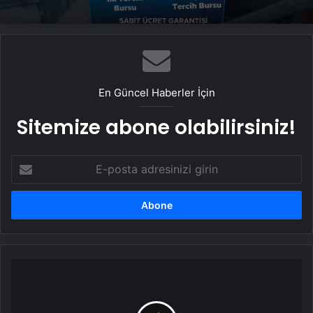
En Güncel Haberler İçin
Sitemize abone olabilirsiniz!
E-
posta
adresinizi
girin
Başakşehir,
Lincoln
Henrique'yi
istiyor