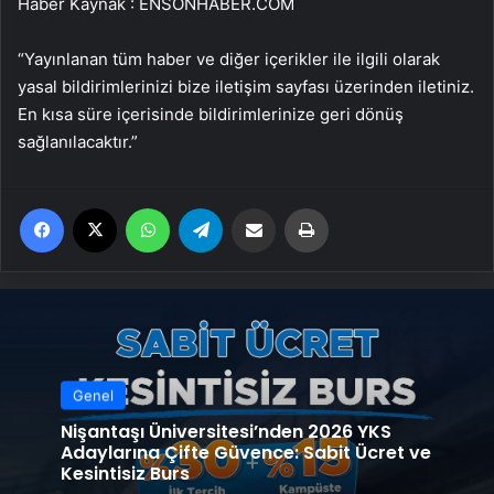
Haber Kaynak : ENSONHABER.COM
“Yayınlanan tüm haber ve diğer içerikler ile ilgili olarak
yasal bildirimlerinizi bize iletişim sayfası üzerinden iletiniz.
En kısa süre içerisinde bildirimlerinize geri dönüş
sağlanılacaktır.”
Facebook
X
WhatsApp
Telegram
Email'den paylaş
Yaz
Genel
Nişantaşı Üniversitesi’nden 2026 YKS
Adaylarına Çifte Güvence: Sabit Ücret ve
Kesintisiz Burs