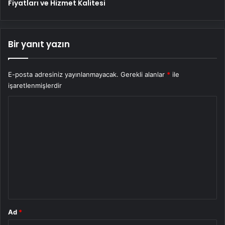
Fiyatları ve Hizmet Kalitesi
Bir yanıt yazın
E-posta adresiniz yayınlanmayacak.
Gerekli alanlar
*
ile
işaretlenmişlerdir
Y
o
r
u
m
*
Ad
*