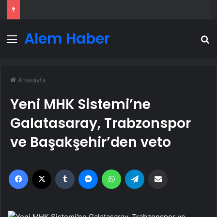
Alem Haber
Menü
A
Anasayfa
Yeni MHK Sistemi’ne
Galatasaray, Trabzonspor
ve Başakşehir’den veto
Facebook
X
Tumblr
Messenger
WhatsApp
Telegram
Email'den paylaş