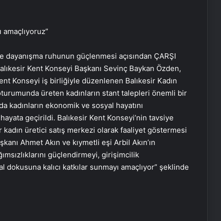
ı amaçlıyoruz”
ı ve dayanışma ruhunun güçlenmesi açısından ÇARŞI
Balıkesir Kent Konseyi Başkanı Sevinç Baykan Özden,
ent Konseyi iş birliğiyle düzenlenen Balıkesir Kadın
urumunda üreten kadınların stant talepleri önemli bir
nda kadınların ekonomik ve sosyal hayatını
ayata geçirildi. Balıkesir Kent Konseyi’nin tavsiye
r kadın üretici satış merkezi olarak faaliyet göstermesi
kanı Ahmet Akın ve kıymetli eşi Arbil Akın’ın
ımsızlıklarını güçlendirmeyi, girişimcilik
al dokusuna kalıcı katkılar sunmayı amaçlıyor” şeklinde