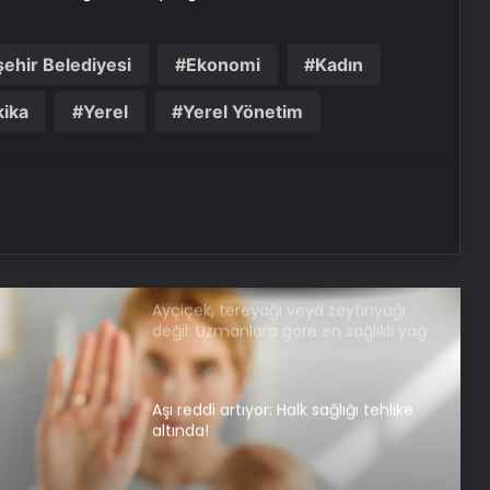
Sürekli yorgun hissediyorsanız bu
diyet tam size göre!
şehir Belediyesi
Ekonomi
Kadın
kika
Yerel
Yerel Yönetim
Halsizlik, unutkanlık, yorgunluk…
Sebebi sandığınızdan farklı olabilir!
Kanserle mücadelede gizli güç!
Ayçiçek, tereyağı veya zeytinyağı
değil: Uzmanlara göre en sağlıklı yağ
buymuş
Aşı reddi artıyor: Halk sağlığı tehlike
altında!
k