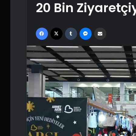
20 Bin Ziyaretçi
Facebook
X
Tumblr
Messenger
Email'den paylaş