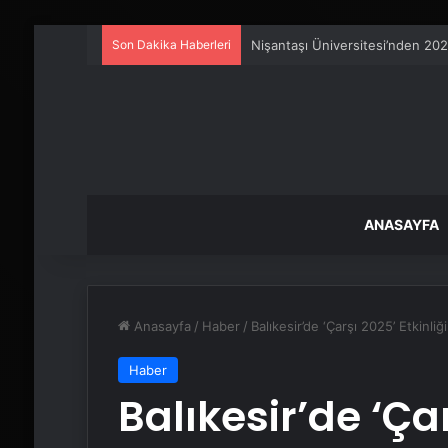
Son Dakika Haberleri
Metro İnternet Nedir ve Nasıl Se
ANASAYFA
Anasayfa
/
Haber
/
Balıkesir’de ‘Çarşı 2025’ Etkinliğ
Haber
Balıkesir’de ‘Çar