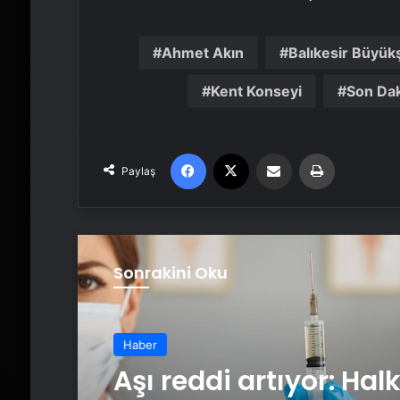
Ahmet Akın
Balıkesir Büyük
Kent Konseyi
Son Da
Facebook
X
Email'den paylaş
Yaz
Paylaş
Sonrakini Oku
Haber
Aşı reddi artıyor: Hal