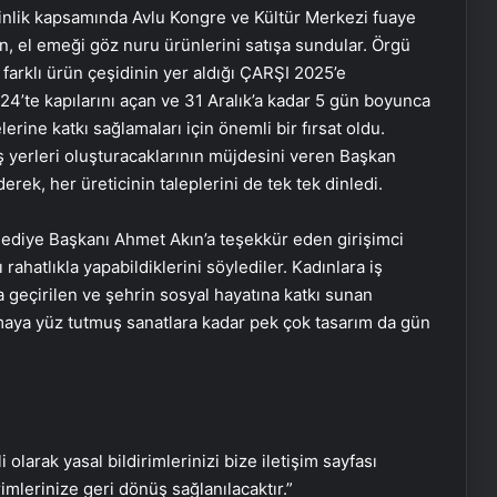
tkinlik kapsamında Avlu Kongre ve Kültür Merkezi fuaye
n, el emeği göz nuru ürünlerini satışa sundular. Örgü
 farklı ürün çeşidinin yer aldığı ÇARŞI 2025’e
024’te kapılarını açan ve 31 Aralık’a kadar 5 gün boyunca
rine katkı sağlamaları için önemli bir fırsat oldu.
atış yerleri oluşturacaklarının müjdesini veren Başkan
derek, her üreticinin taleplerini de tek tek dinledi.
lediye Başkanı Ahmet Akın’a teşekkür eden girişimci
 rahatlıkla yapabildiklerini söylediler. Kadınlara iş
 geçirilen ve şehrin sosyal hayatına katkı sunan
ya yüz tutmuş sanatlara kadar pek çok tasarım da gün
İşte bazı insanların zehirlenip
bazılarının zehirlenmemesinin
nedeni…
Canlı beyin dokusu hücrelerinde
demansa çare aranıyor
i olarak yasal bildirimlerinizi bize iletişim sayfası
rimlerinize geri dönüş sağlanılacaktır.”