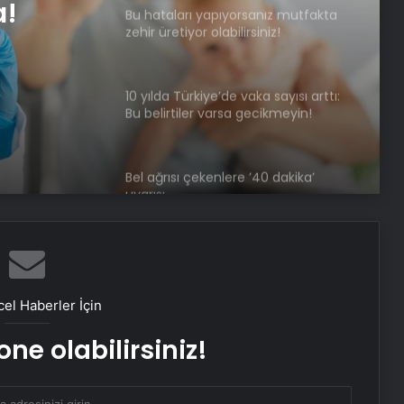
a!
Bu hataları yapıyorsanız mutfakta
zehir üretiyor olabilirsiniz!
10 yılda Türkiye’de vaka sayısı arttı:
Bu belirtiler varsa gecikmeyin!
Bel ağrısı çekenlere ’40 dakika’
uyarısı
İşte bazı insanların zehirlenip
bazılarının zehirlenmemesinin
nedeni…
el Haberler İçin
Canlı beyin dokusu hücrelerinde
ne olabilirsiniz!
demansa çare aranıyor