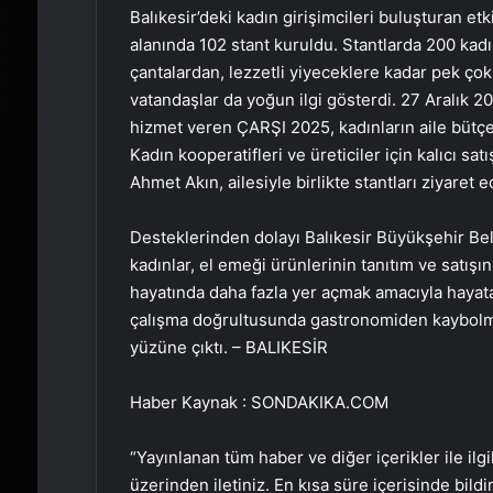
Balıkesir’deki kadın girişimcileri buluşturan e
alanında 102 stant kuruldu. Stantlarda 200 kadı
çantalardan, lezzetli yiyeceklere kadar pek çok
vatandaşlar da yoğun ilgi gösterdi. 27 Aralık 2
hizmet veren ÇARŞI 2025, kadınların aile bütçele
Kadın kooperatifleri ve üreticiler için kalıcı s
Ahmet Akın, ailesiyle birlikte stantları ziyaret e
Desteklerinden dolayı Balıkesir Büyükşehir Be
kadınlar, el emeği ürünlerinin tanıtım ve satışını
hayatında daha fazla yer açmak amacıyla hayata
çalışma doğrultusunda gastronomiden kaybolma
yüzüne çıktı. – BALIKESİR
Haber Kaynak : SONDAKIKA.COM
“Yayınlanan tüm haber ve diğer içerikler ile ilgil
üzerinden iletiniz. En kısa süre içerisinde bildi