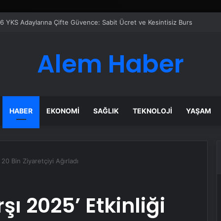
çilir
Alem Haber
HABER
EKONOMI
SAĞLIK
TEKNOLOJI
YAŞAM
i 20 Bin Ziyaretçiyi Ağırladı
şı 2025’ Etkinliği