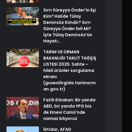
Sırrı Süreyya Önder’in Eşi
Kim? Halide Tülay
Demirsöz Kimdir? Sırrı
Süreyya Önder Evli Mi?
İşte Tülay Demirsöz’ün
Hayatı…
TARIM VE ORMAN
BAKANLIĞI TAKLİT TAĞŞİŞ
LİSTESİ 2025: Sahte –
hileli ürünler sorgulama
ekranı
(guvenilirgida.tarimorm
an.gov.tr)
Fatih Erbakan: Bir yanda
ABD, bir yanda YPG biz
de Emevi Camii’nde
namaz kılıyoruz
İktidar, AFAD