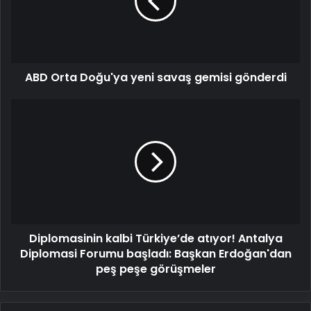
savaş
gemisi
gönderdi
ABD Orta Doğu'ya yeni savaş gemisi gönderdi
Diplomasinin
kalbi
Türkiye’de
atıyor!
Antalya
Diplomasi
Forumu
başladı:
Başkan
Diplomasinin kalbi Türkiye’de atıyor! Antalya
Erdoğan'dan
peş
Diplomasi Forumu başladı: Başkan Erdoğan'dan
peşe
peş peşe görüşmeler
görüşmeler