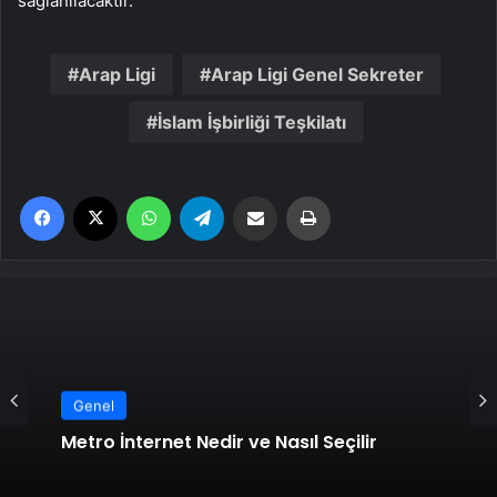
sağlanılacaktır.”
Arap Ligi
Arap Ligi Genel Sekreter
İslam İşbirliği Teşkilatı
Facebook
X
WhatsApp
Telegram
Email'den paylaş
Yaz
Genel
Metro İnternet Nedir ve Nasıl Seçilir