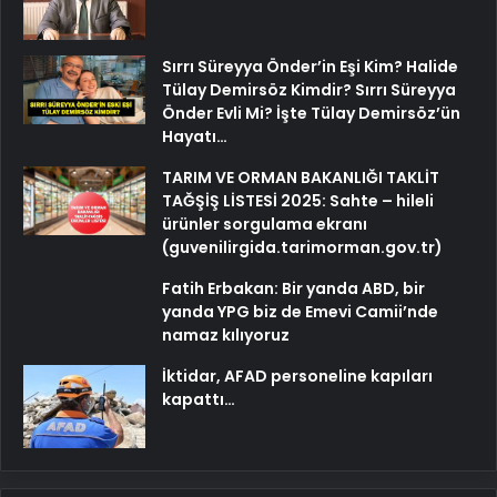
Sırrı Süreyya Önder’in Eşi Kim? Halide
Tülay Demirsöz Kimdir? Sırrı Süreyya
Önder Evli Mi? İşte Tülay Demirsöz’ün
Hayatı…
TARIM VE ORMAN BAKANLIĞI TAKLİT
TAĞŞİŞ LİSTESİ 2025: Sahte – hileli
ürünler sorgulama ekranı
(guvenilirgida.tarimorman.gov.tr)
Fatih Erbakan: Bir yanda ABD, bir
yanda YPG biz de Emevi Camii’nde
namaz kılıyoruz
İktidar, AFAD personeline kapıları
kapattı…