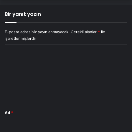
Bir yanıt yazın
E-posta adresiniz yayınlanmayacak.
Gerekli alanlar
*
ile
işaretlenmişlerdir
Y
o
r
u
m
*
Ad
*