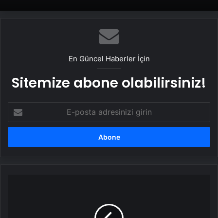
En Güncel Haberler İçin
Sitemize abone olabilirsiniz!
E-
posta
adresinizi
girin
ABD
Orta
Doğu'ya
yeni