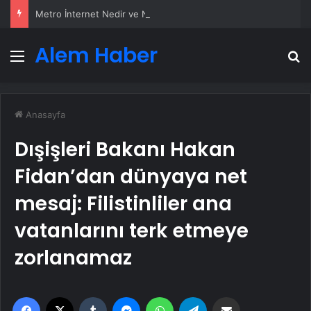
Metro İnternet Nedir ve Nasıl Seçilir
Alem Haber
Menü
A
Anasayfa
Dışişleri Bakanı Hakan
Fidan’dan dünyaya net
mesaj: Filistinliler ana
vatanlarını terk etmeye
zorlanamaz
Facebook
X
Tumblr
Messenger
WhatsApp
Telegram
Email'den paylaş